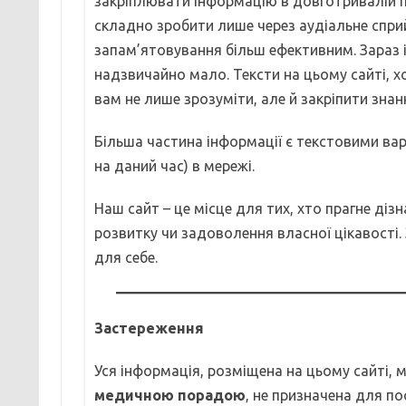
закріплювати інформацію в довготривалій п
складно зробити лише через аудіальне спри
запам’ятовування більш ефективним. Зараз іс
надзвичайно мало. Тексти на цьому сайті, х
вам не лише зрозуміти, але й закріпити знан
Більша частина інформації є текстовими варі
на даний час) в мережі.
Наш сайт – це місце для тих, хто прагне ді
розвитку чи задоволення власної цікавості.
для себе.
Застереження
Уся інформація, розміщена на цьому сайті,
медичною порадою
, не призначена для п