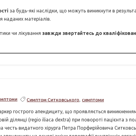
ості
за будь-які наслідки, що можуть виникнути в результ
 наданих матеріалів.
тики чи лікування
завжди звертайтесь до кваліфікова
имптоми
Симптом Ситковського
,
симптоми
аркер гострого апендициту, що проявляється виникнення
й ділянці (regio iliaca dextra) при повороті пацієнта з 
 на честь видатного хірурга Петра Порфирійовича Ситковсь