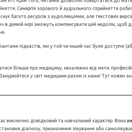
ам’яті. Крім того, читання дозволяє повертатися до мате
йняття. Синергія зорового й аудіального сприйняття роби
нує багато ресурсів з аудіолекціями, але текстових версі
оч в деякій мірі зможуть компенсувати цей недолік, щоб 
ня.
антами підкастів, які у той чи інший час були доступні (аб
знатися більше про медицину, незалежно від мети: професі
 Занурюйтеся у світ медицини разом із нами! Тут кожен з
 має виключно довідковий та навчальний характер. Вона
не
остановки діагнозу, призначення лікування або самолікува