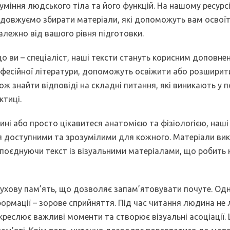
уміння людського тіла та його функцій. На нашому ресурсі
довжуємо збирати матеріали, які допоможуть вам освоїти
алежно від вашого рівня підготовки.
о ви – спеціаліст, наші тексти стануть корисним доповне
фесійної літератури, допоможуть освіжити або розширити
ож знайти відповіді на складні питання, які виникають у 
ктиці.
ині або просто цікавитеся анатомією та фізіологією, наші
я доступними та зрозумілими для кожного. Матеріали вик
поєднуючи текст із візуальними матеріалами, що робить
лухову пам’ять, що дозволяє запам’ятовувати почуте. Од
ормації – зорове сприйняття. Під час читання людина не
ідкреслює важливі моменти та створює візуальні асоціації