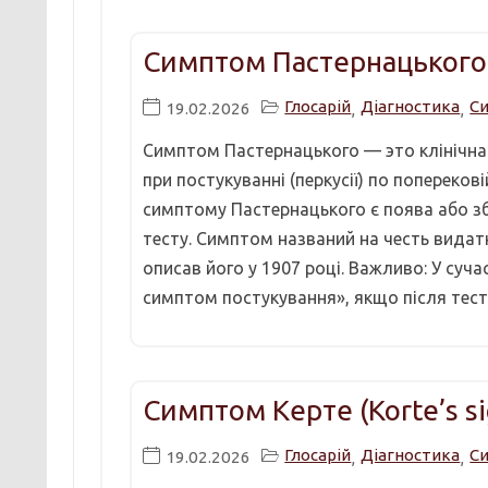
Симптом Пастернацького (
Глосарій
Діагностика
С
19.02.2026
,
,
Симптом Пастернацького — это клінічна 
при постукуванні (перкусії) по попереко
симптому Пастернацького є поява або збі
тесту. Симптом названий на честь видат
описав його у 1907 році. Важливо: У суч
симптом постукування», якщо після тесту 
Симптом Керте (Korte’s si
Глосарій
Діагностика
С
19.02.2026
,
,