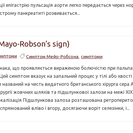
ії епігастрію пульсація аорти легко передається через н
острому панкреатиті розвивається...
ayo-Robson’s sign)
имптоми
Симптом Мейо-Робсона
,
симптоми
нака, що проявляється вираженою болючістю при пальпац
 Цей симптом вказує на запальний процес у тілі або хвості
м названий на честь видатного британського хірурга сера 
ірургії жовчних шляхів та підшлункової залози на межі XIX
локалізація Підшлункова залоза розташована ретроперит
) спрямований вліво і вгору, досягаючи воріт селезінки, і...