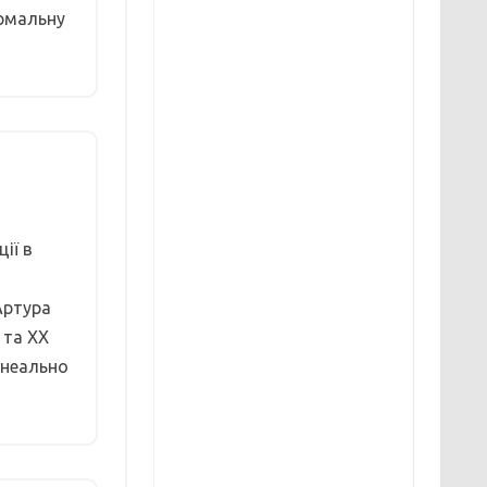
ормальну
ії в
Артура
 та XX
онеально