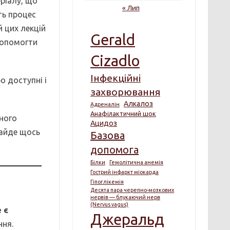
ріалу, що
« Лип
ть процес
й цих лекцій
Gerald
допомогти
Cizadlo
Інфекційні
о доступні і
захворювання
Алкалоз
Адреналін
Анафілактичний шок
йного
Ацидоз
найде щось
Базова
допомога
Білки
Гемолітична анемія
Гострий інфаркт міокарда
Гіпоглікемія
Десята пара черепно-мозкових
нервів — блукаючий нерв
(Nervus vagus)
 є
Джеральд
ння.