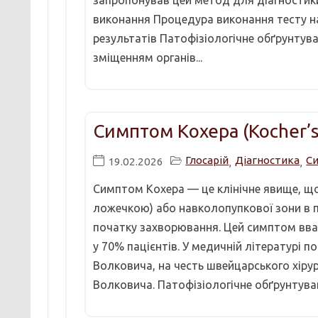
запропонував цей метод для діагностики 
виконання Процедура виконання тесту над
результатів Патофізіологічне обґрунту
зміщенням органів...
Симптом Кохера (Kocher’s
Глосарій
Діагностика
С
19.02.2026
,
,
Симптом Кохера — це клінічне явище, що п
ложечкою) або навколопупкової зони в пр
початку захворювання. Цей симптом вва
у 70% пацієнтів. У медичній літературі
Волковича, на честь швейцарського хіру
Волковича. Патофізіологічне обґрунтув