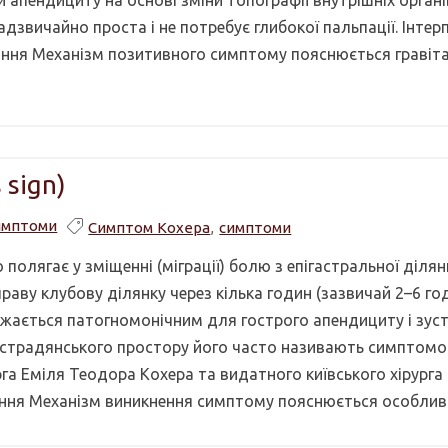
апендициту на основі зміни топографії внутрішніх органів
звичайно проста і не потребує глибокої пальпації. Інтер
вання Механізм позитивного симптому пояснюється гравіт
 sign)
имптоми
Симптом Кохера
,
симптоми
олягає у зміщенні (міграції) болю з епігастральної ділян
аву клубову ділянку через кілька годин (зазвичай 2–6 год
жається патогномонічним для гострого апендициту і зуст
 пострадянського простору його часто називають симптом
рга Еміля Теодора Кохера та видатного київського хірург
ання Механізм виникнення симптому пояснюється особливо