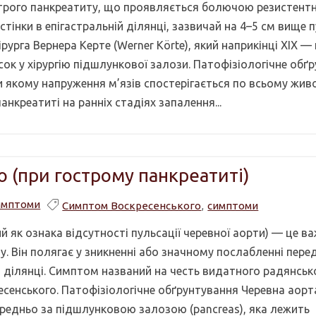
строго панкреатиту, що проявляється болючою резистент
стінки в епігастральній ділянці, зазвичай на 4–5 см вище п
урга Вернера Керте (Werner Körte), який наприкінці XIX —
ок у хірургію підшлункової залози. Патофізіологічне обґ
ри якому напруження м’язів спостерігається по всьому жив
нкреатиті на ранніх стадіях запалення...
 (при гострому панкреатиті)
имптоми
Симптом Воскресенського
,
симптоми
 як ознака відсутності пульсації черевної аорти) — це в
. Він полягає у зникненні або значному послабленні пере
ій ділянці. Симптом названий на честь видатного радянськ
сенського. Патофізіологічне обґрунтування Черевна аорт
ередньо за підшлунковою залозою (pancreas), яка лежить