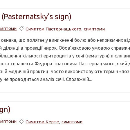
Pasternatsky’s sign)
имптоми
Симптом Пастернацького
,
симптоми
ознака, що полягає у виникненні болю або неприємних ві
вій ділянці в проекції нирок. Обов’язковою умовою справж
льшення кількості еритроцитів у сечі (гематурія) після в
ного терапевта Федора Ігнатовича Пастернацького, який
асній медичній практиці часто використовують термін «по
не проводиться аналіз сечі. Справжній...
gn)
имптоми
Симптом Керте
,
симптоми