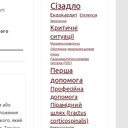
Сізадло
аті
Ендокардит
Епілепсія
Запалення
Критичні
ного
ситуації
Масивна кровотеча
Обструкція дихальних шляхів
Опіки
Парасимпатична нервова
система (ПНС)
Перша
допомога
Професійна
допомога
Пірамідний
м або
шлях (tractus
положення
corticospinalis)
кого, який
Ревматологія