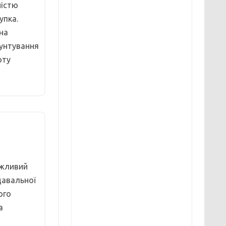
ністю
упка.
 на
рунтування
оту
ажливий
давальної
ого
а