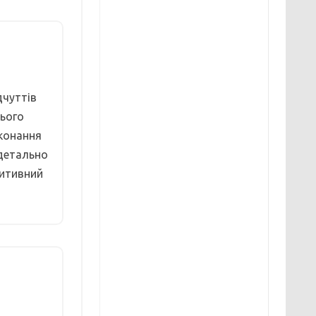
дчуттів
нього
иконання
 детально
зитивний