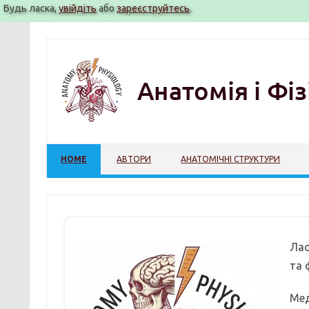
Будь ласка,
увійдіть
або
зареєструйтесь
.
Перейти
до
вмісту
HOME
АВТОРИ
АНАТОМІЧНІ СТРУКТУРИ
Лас
та 
Мед