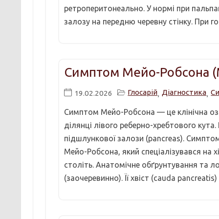
ретроперитонеально. У нормі при пальпац
залозу на передню черевну стінку. При г
Симптом Мейо-Робсона (M
Глосарій
Діагностика
С
19.02.2026
,
,
Симптом Мейо-Робсона — це клінічна оз
ділянці лівого реберно-хребтового кута.
підшлункової залози (pancreas). Симпто
Мейо-Робсона, який спеціалізувався на х
століть. Анатомічне обґрунтування та 
(заочеревинно). Її хвіст (cauda pancreatis