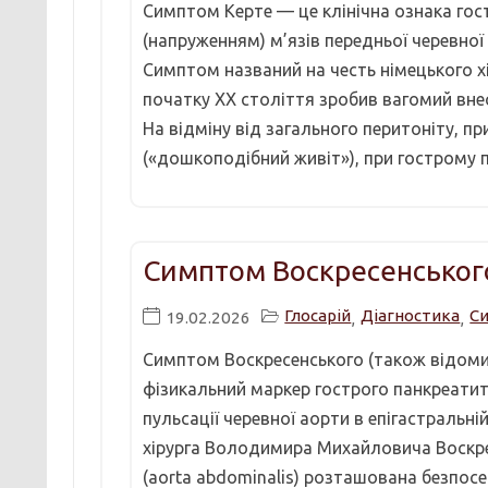
Симптом Керте — це клінічна ознака го
(напруженням) м’язів передньої черевної 
Симптом названий на честь німецького хір
початку XX століття зробив вагомий внес
На відміну від загального перитоніту, п
(«дошкоподібний живіт»), при гострому па
Симптом Воскресенського
Глосарій
Діагностика
С
19.02.2026
,
,
Симптом Воскресенського (також відомий
фізикальний маркер гострого панкреатиту
пульсації черевної аорти в епігастральн
хірурга Володимира Михайловича Воскре
(aorta abdominalis) розташована безпос