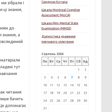
Синдром Котара
 ми зібрали і
 ці знання,
Шкала Montreal Cognitive
Assessment (MoCA)
Шкала Mini-Mental State
нням до
Examination (MMSE)
 знання, а
Діагностика ураження
повсякденній
плечового сплетення
Серпень 2026
 матеріали
Пн
Вт
Ср
Чт
Пт
Сб
Нд
ладені тут
1
2
 навчання
3
4
5
6
7
8
9
10
11
12
13
14
15
16
нак читання
17
18
19
20
21
22
23
 лише бачить
24
25
26
27
28
29
30
. Це допомагає
31