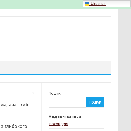
Ukrainian
Й
Пошук
Пошук
ма, анатомії
Недавні записи
Іпохондрія
 з глибокого