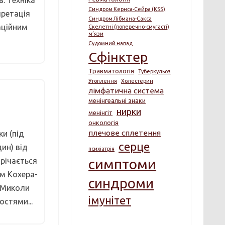
. Техніка
Синдром Кернса-Сейра (KSS)
претація
Синдром Лібмана-Сакса
аційним
Скелетні (поперечно-смугасті)
м’язи
Судомний напад
Сфінктер
Травматологія
Туберкульоз
Утоплення
Холестерин
лімфатична система
менінгеальні знаки
нирки
менінгіт
онкологія
плечове сплетення
ки (під
серце
ин) від
психіатрія
річається
симптоми
ом Кохера-
синдроми
а Миколи
імунітет
стями...