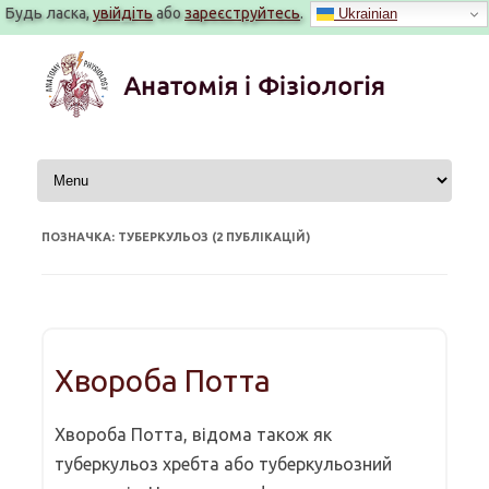
Будь ласка,
увійдіть
або
зареєструйтесь
.
Ukrainian
Перейти
до
вмісту
ПОЗНАЧКА: ТУБЕРКУЛЬОЗ (2 ПУБЛІКАЦІЙ)
Хвороба Потта
Хвороба Потта, відома також як
туберкульоз хребта або туберкульозний