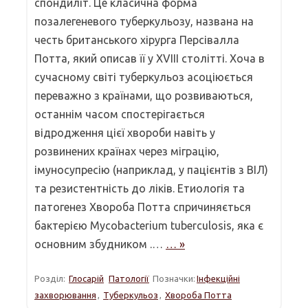
спондиліт. Це класична форма
позалегеневого туберкульозу, названа на
честь британського хірурга Персівалла
Потта, який описав її у XVIII столітті. Хоча в
сучасному світі туберкульоз асоціюється
переважно з країнами, що розвиваються,
останнім часом спостерігається
відродження цієї хвороби навіть у
розвинених країнах через міграцію,
імуносупресію (наприклад, у пацієнтів з ВІЛ)
та резистентність до ліків. Етиологія та
патогенез Хвороба Потта спричиняється
бактерією Mycobacterium tuberculosis, яка є
основним збудником .…
… »
Розділ:
Глосарій
Патології
Позначки:
Інфекційні
захворювання
,
Туберкульоз
,
Хвороба Потта