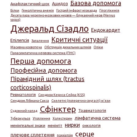
Базова допомога
Ацидоз
Анафілактичний шок
Білки
Гемолітична анемія
Гострий інфаркт міокарда
Гіпоглікемія
Десята пара черепно-мозкових нервів — блукаючий нерв (Nervus
vagus)
Джеральд Сізадло
Ендокардит
Критичні ситуації
Епілепсія
Запалення
Масивна кровотеча
Обструкція дихальних шляхів
Опіки
Парасимпатична нервова система (ПНС)
Перша допомога
Професійна допомога
Пірамідний шлях (tractus
corticospinalis)
Ревматологія
Синдром Кернса-Сейра (KSS)
Синдром Лібмана-Сакса
Скелетні (поперечно-смугасті) м’язи
Сфінктер
Травматологія
Судомний напад
лімфатична система
Туберкульоз
Утоплення
Холестерин
нирки
менінгеальні знаки
менінгіт
онкологія
серце
плечове сплетення
психіатрія