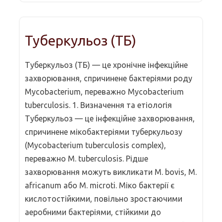
Туберкульоз (ТБ)
Туберкульоз (ТБ) — це хронічне інфекційне
захворювання, спричинене бактеріями роду
Mycobacterium, переважно Mycobacterium
tuberculosis. 1. Визначення та етіологія
Туберкульоз — це інфекційне захворювання,
спричинене мікобактеріями туберкульозу
(Mycobacterium tuberculosis complex),
переважно M. tuberculosis. Рідше
захворювання можуть викликати M. bovis, M.
africanum або M. microti. Міко бактерії є
кислотостійкими, повільно зростаючими
аеробними бактеріями, стійкими до