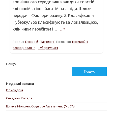
зовнішнього середовища завдяки товстій
клітинній стінці, багатій на ліпіди. Шляхи
передачі: Фактори ризику: 2. Класифікація
Туберкульоз класифікують за локалізацією,
клінічним перебігом і…
… »
Розділ:
Глосарій
Патології
Позначки:
Інфекційні
захворювання
,
Туберкульоз
Пошук
Пошук
Недавні записи
Іпохондрія
Синдром Котара
Шкала Montreal Cognitive Assessment (MoCA)