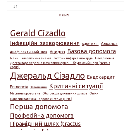
31
« Лип
Gerald Cizadlo
Інфекційні захворювання
Алкалоз
Адреналін
Базова допомога
Ацидоз
Анафілактичний шок
Білки
Гемолітична анемія
Гострий інфаркт міокарда
Гіпоглікемія
Десята пара черепно-мозкових нервів — блукаючий нерв (Nervus
vagus)
Джеральд Сізадло
Ендокардит
Критичні ситуації
Епілепсія
Запалення
Масивна кровотеча
Обструкція дихальних шляхів
Опіки
Парасимпатична нервова система (ПНС)
Перша допомога
Професійна допомога
Пірамідний шлях (tractus