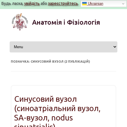
Будь ласка,
увійдіть
або
зареєструйтесь
.
Ukrainian
Перейти
до
вмісту
ПОЗНАЧКА: СИНУСОВИЙ ВУЗОЛ (2 ПУБЛІКАЦІЙ)
Синусовий вузол
(синоатріальний вузол,
SA-вузол, nodus
sinuatrialis)