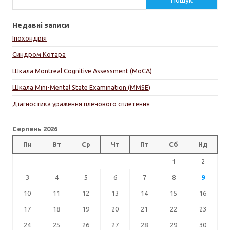
Недавні записи
Іпохондрія
Синдром Котара
Шкала Montreal Cognitive Assessment (MoCA)
Шкала Mini-Mental State Examination (MMSE)
Діагностика ураження плечового сплетення
Серпень 2026
Пн
Вт
Ср
Чт
Пт
Сб
Нд
1
2
3
4
5
6
7
8
9
10
11
12
13
14
15
16
17
18
19
20
21
22
23
24
25
26
27
28
29
30