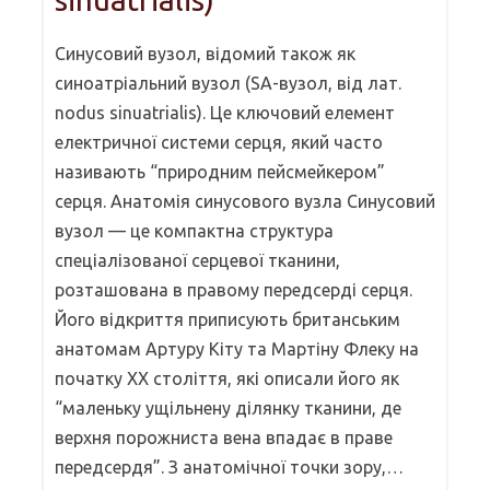
Синусовий вузол, відомий також як
синоатріальний вузол (SA-вузол, від лат.
nodus sinuatrialis). Це ключовий елемент
електричної системи серця, який часто
називають “природним пейсмейкером”
серця. Анатомія синусового вузла Синусовий
вузол — це компактна структура
спеціалізованої серцевої тканини,
розташована в правому передсерді серця.
Його відкриття приписують британським
анатомам Артуру Кіту та Мартіну Флеку на
початку XX століття, які описали його як
“маленьку ущільнену ділянку тканини, де
верхня порожниста вена впадає в праве
передсердя”. З анатомічної точки зору,…