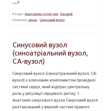
… »
Розділ:
Анатомічні структури
Глосарій
Позначки:
серце
,
Синусовий вузол
Синусовий вузол
(синоатріальний вузол,
СА-вузол)
Синусовий вузол (синоатріальний вузол, СА-
вузол) є ключовим компонентом провідної
системи серця, який відіграє центральну
роль у регуляції серцевого ритму. 1.
Анатомія синусового вузла Синусовий вузол
розташований у верхній частині правого