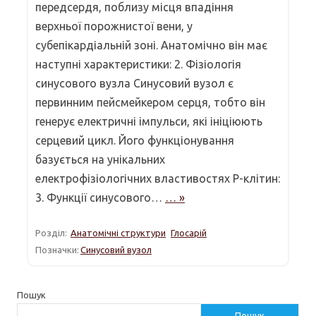
передсердя, поблизу місця впадіння
верхньої порожнистої вени, у
субепікардіальній зоні. Анатомічно він має
наступні характеристики: 2. Фізіологія
синусового вузла Синусовий вузол є
первинним пейсмейкером серця, тобто він
генерує електричні імпульси, які ініціюють
серцевий цикл. Його функціонування
базується на унікальних
електрофізіологічних властивостях P-клітин:
3. Функції синусового…
… »
Розділ:
Анатомічні структури
Глосарій
Позначки:
Синусовий вузол
Пошук
Пошук