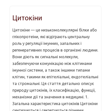
Цитокіни
Цитокіни — це низькомолекулярні білки або
глікопротеїни, які відіграють центральну
роль у регуляції імунних, запальних і
регенеративних процесів в організмі людини.
Вони діють як сигнальні молекули,
забезпечуючи комунікацію між клітинами
імунної системи, а також іншими типами
клітин, такими як епітеліальні, ендотеліальні
та стромальні. Ця стаття детально описує
природу цитокінів, їх класифікацію, функції,
механізми дії та значення в медицині. 1.
Загальна характеристика цитокінів Цитокіни
синтезуються і секретуються різними