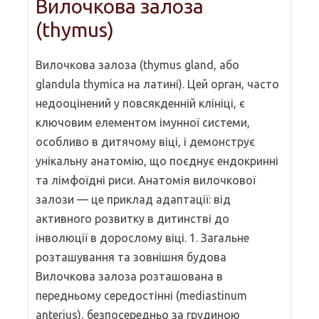
Вилочкова залоза
(thymus)
Вилочкова залоза (thymus gland, або
glandula thymica на латині). Цей орган, часто
недооцінений у повсякденній клініці, є
ключовим елементом імунної системи,
особливо в дитячому віці, і демонструє
унікальну анатомію, що поєднує ендокринні
та лімфоїдні риси. Анатомія вилочкової
залози — це приклад адаптації: від
активного розвитку в дитинстві до
інволюції в дорослому віці. 1. Загальне
розташування та зовнішня будова
Вилочкова залоза розташована в
передньому середостінні (mediastinum
anterius), безпосередньо за грудиною