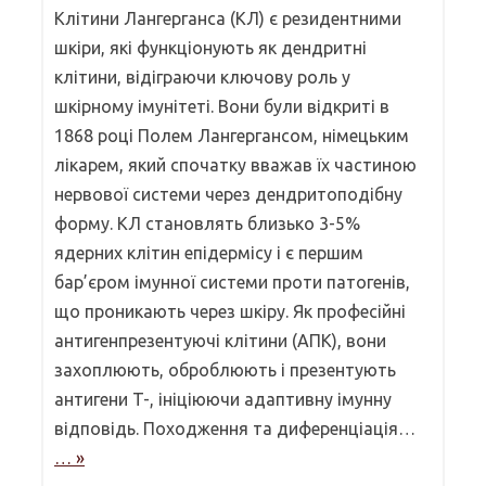
Клітини Лангерганса (КЛ) є резидентними
шкіри, які функціонують як дендритні
клітини, відіграючи ключову роль у
шкірному імунітеті. Вони були відкриті в
1868 році Полем Лангергансом, німецьким
лікарем, який спочатку вважав їх частиною
нервової системи через дендритоподібну
форму. КЛ становлять близько 3-5%
ядерних клітин епідермісу і є першим
бар’єром імунної системи проти патогенів,
що проникають через шкіру. Як професійні
антигенпрезентуючі клітини (АПК), вони
захоплюють, оброблюють і презентують
антигени T-, ініціюючи адаптивну імунну
відповідь. Походження та диференціація…
… »