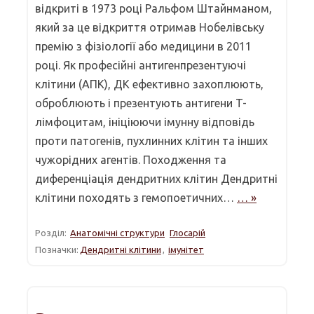
відкриті в 1973 році Ральфом Штайнманом,
який за це відкриття отримав Нобелівську
премію з фізіології або медицини в 2011
році. Як професійні антигенпрезентуючі
клітини (АПК), ДК ефективно захоплюють,
оброблюють і презентують антигени T-
лімфоцитам, ініціюючи імунну відповідь
проти патогенів, пухлинних клітин та інших
чужорідних агентів. Походження та
диференціація дендритних клітин Дендритні
клітини походять з гемопоетичних…
… »
Розділ:
Анатомічні структури
Глосарій
Позначки:
Дендритні клітини
,
імунітет