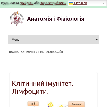
Будь ласка,
увійдіть
або
зареєструйтесь
.
Ukrainian
Перейти
до
вмісту
ПОЗНАЧКА: ІМУНІТЕТ (15 ПУБЛІКАЦІЙ)
Клітинний імунітет.
Лімфоцити.