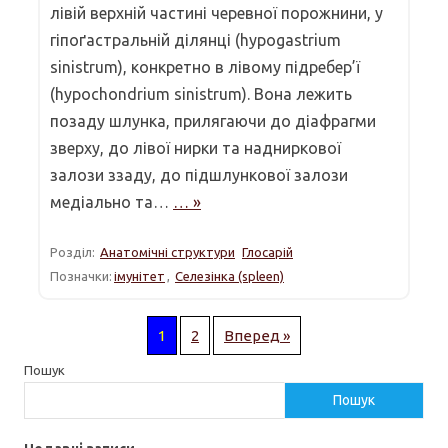
лівій верхній частині черевної порожнини, у
гіпоґастральній ділянці (hypogastrium
sinistrum), конкретно в лівому підребер’ї
(hypochondrium sinistrum). Вона лежить
позаду шлунка, прилягаючи до діафрагми
зверху, до лівої нирки та надниркової
залози ззаду, до підшлункової залози
медіально та…
… »
Розділ:
Анатомічні структури
Глосарій
Позначки:
імунітет
,
Селезінка (spleen)
1
2
Вперед »
Пошук
Пошук