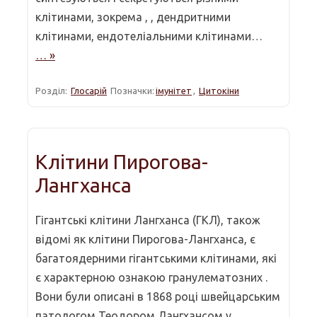
клітинами, зокрема , , дендритними
клітинами, ендотеліальними клітинами…
… »
Розділ:
Глосарій
Позначки:
імунітет
,
Цитокіни
Клітини Пирогова-
Лангханса
Гігантські клітини Лангханса (ГКЛ), також
відомі як клітини Пирогова-Лангханса, є
багатоядерними гігантськими клітинами, які
є характерною ознакою гранулематозних .
Вони були описані в 1868 році швейцарським
патологом Теодором Лангхансом у