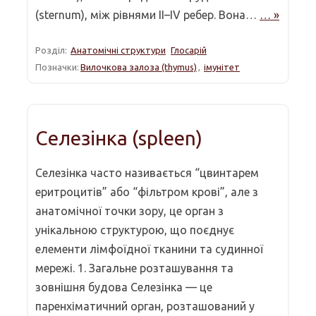
(sternum), між рівнями II–IV ребер. Вона…
… »
Розділ:
Анатомічні структури
Глосарій
Позначки:
Вилочкова залоза (thymus)
,
імунітет
Селезінка (spleen)
Селезінка часто називається “цвинтарем
еритроцитів” або “фільтром крові”, але з
анатомічної точки зору, це орган з
унікальною структурою, що поєднує
елементи лімфоїдної тканини та судинної
мережі. 1. Загальне розташування та
зовнішня будова Селезінка — це
паренхіматичний орган, розташований у