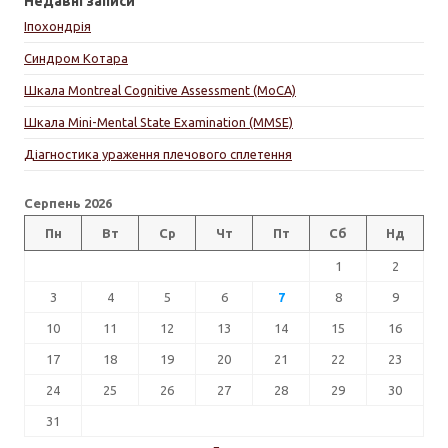
Недавні записи
Іпохондрія
Синдром Котара
Шкала Montreal Cognitive Assessment (MoCA)
Шкала Mini-Mental State Examination (MMSE)
Діагностика ураження плечового сплетення
Серпень 2026
Пн
Вт
Ср
Чт
Пт
Сб
Нд
1
2
3
4
5
6
7
8
9
10
11
12
13
14
15
16
17
18
19
20
21
22
23
24
25
26
27
28
29
30
31