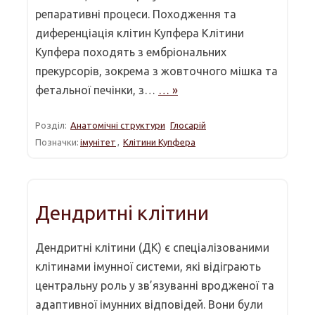
репаративні процеси. Походження та
диференціація клітин Купфера Клітини
Купфера походять з ембріональних
прекурсорів, зокрема з жовточного мішка та
фетальної печінки, з…
… »
Розділ:
Анатомічні структури
Глосарій
Позначки:
імунітет
,
Клітини Купфера
Дендритні клітини
Дендритні клітини (ДК) є спеціалізованими
клітинами імунної системи, які відіграють
центральну роль у зв’язуванні вродженої та
адаптивної імунних відповідей. Вони були