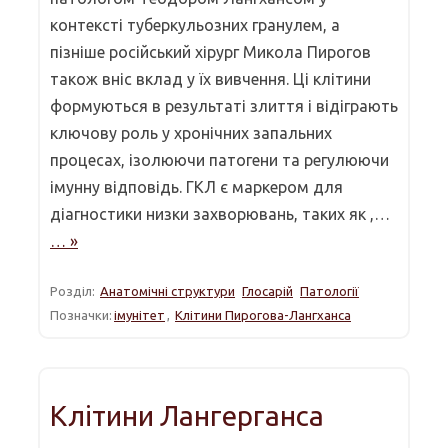
контексті туберкульозних гранулем, а
пізніше російський хірург Микола Пирогов
також вніс вклад у їх вивчення. Ці клітини
формуються в результаті злиття і відіграють
ключову роль у хронічних запальних
процесах, ізолюючи патогени та регулюючи
імунну відповідь. ГКЛ є маркером для
діагностики низки захворювань, таких як ,…
… »
Розділ:
Анатомічні структури
Глосарій
Патології
Позначки:
імунітет
,
Клітини Пирогова-Лангханса
Клітини Лангерганса