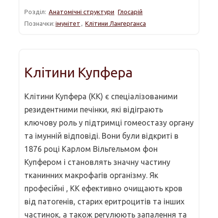
Розділ:
Анатомічні структури
Глосарій
Позначки:
імунітет
,
Клітини Лангерганса
Клітини Купфера
Клітини Купфера (КК) є спеціалізованими
резидентними печінки, які відіграють
ключову роль у підтримці гомеостазу органу
та імунній відповіді. Вони були відкриті в
1876 році Карлом Вільгельмом фон
Купфером і становлять значну частину
тканинних макрофагів організму. Як
професійні , КК ефективно очищають кров
від патогенів, старих еритроцитів та інших
частинок, а також регулюють запалення та