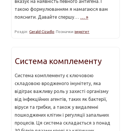
вказує на наявність певного антигена. І
такою формулюванням я намагаюся вам
пояснити. Давайте спершу…
… »
Розділ:
Gerald Cizadlo
Позначки:
імунітет
Система комплементу
Система комплементу є ключовою
складовою вродженого імунітету, яка
відіграє важливу роль у захисті організму
від інфекційних агентів, таких як бактерії,
віруси та грибки, а також у видаленні
пошкоджених клітин і регуляції запальних
процесів. Ця система складається з понад
30 білків плазми крові та клітинних