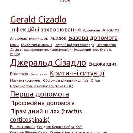
« Лип
Gerald Cizadlo
Інфекційні захворювання
Алкалоз
Адреналін
Базова допомога
Ацидоз
Анафілактичний шок
Білки
Гемолітична анемія
Гострий інфаркт міокарда
Гіпоглікемія
Десята пара черепно-мозкових нервів — блукаючий нерв (Nervus
vagus)
Джеральд Сізадло
Ендокардит
Критичні ситуації
Епілепсія
Запалення
Масивна кровотеча
Обструкція дихальних шляхів
Опіки
Парасимпатична нервова система (ПНС)
Перша допомога
Професійна допомога
Пірамідний шлях (tractus
corticospinalis)
Ревматологія
Синдром Кернса-Сейра (KSS)
Синдром Лібмана-Сакса
Скелетні (поперечно-смугасті) м’язи