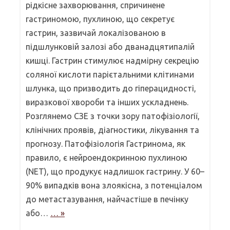
рідкісне захворювання, спричинене
гастриномою, пухлиною, що секретує
гастрин, зазвичай локалізованою в
підшлунковій залозі або дванадцятипалій
кишці. Гастрин стимулює надмірну секрецію
соляної кислоти парієтальними клітинами
шлунка, що призводить до гіперацидності,
виразкової хвороби та інших ускладнень.
Розглянемо СЗЕ з точки зору патофізіології,
клінічних проявів, діагностики, лікування та
прогнозу. Патофізіологія Гастринома, як
правило, є нейроендокринною пухлиною
(NET), що продукує надлишок гастрину. У 60–
90% випадків вона злоякісна, з потенціалом
до метастазування, найчастіше в печінку
або…
… »