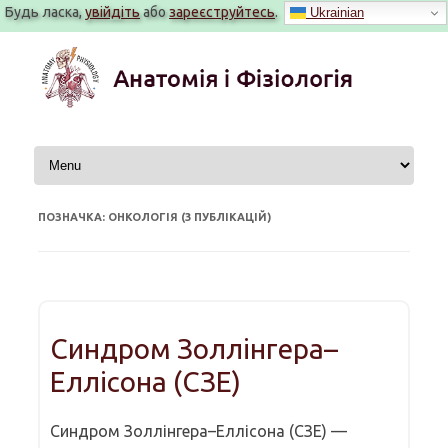
Будь ласка,
увійдіть
або
зареєструйтесь
.
Ukrainian
Перейти
до
вмісту
ПОЗНАЧКА: ОНКОЛОГІЯ (3 ПУБЛІКАЦІЙ)
Синдром Золлінгера–
Еллісона (СЗЕ)
Синдром Золлінгера–Еллісона (СЗЕ) —