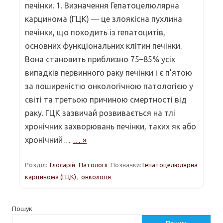
печінки. 1. Визначення Гепатоцелюлярна
карцинома (ГЦК) — це злоякісна пухлина
печінки, що походить із гепатоцитів,
основних функціональних клітин печінки.
Вона становить приблизно 75–85% усіх
випадків первинного раку печінки і є п’ятою
за поширеністю онкологічною патологією у
світі та третьою причиною смертності від
раку. ГЦК зазвичай розвивається на тлі
хронічних захворювань печінки, таких як або
хронічний…
… »
Розділ:
Глосарій
Патології
Позначки:
Гепатоцелюлярна
карцинома (ГЦК)
,
онкологія
Пошук