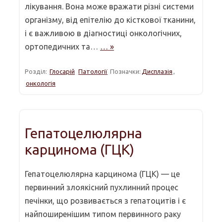
лікування. Вона може вражати різні системи
організму, від епітелію до кісткової тканини,
і є важливою в діагностиці онкологічних,
ортопедичних та…
… »
Розділ:
Глосарій
Патології
Позначки:
Дисплазія
,
онкологія
Гепатоцелюлярна
карцинома (ГЦК)
Гепатоцелюлярна карцинома (ГЦК) — це
первинний злоякісний пухлинний процес
печінки, що розвивається з гепатоцитів і є
найпоширенішим типом первинного раку