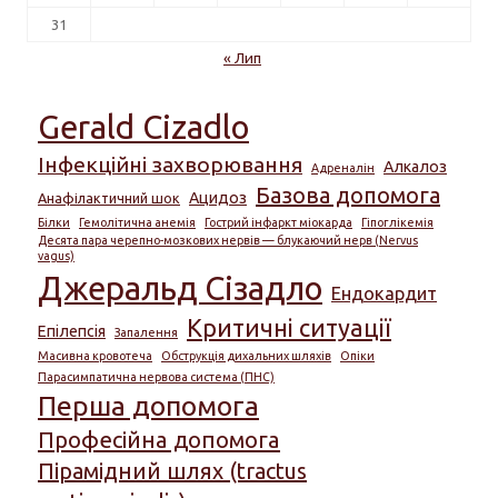
31
« Лип
Gerald Cizadlo
Інфекційні захворювання
Алкалоз
Адреналін
Базова допомога
Ацидоз
Анафілактичний шок
Білки
Гемолітична анемія
Гострий інфаркт міокарда
Гіпоглікемія
Десята пара черепно-мозкових нервів — блукаючий нерв (Nervus
vagus)
Джеральд Сізадло
Ендокардит
Критичні ситуації
Епілепсія
Запалення
Масивна кровотеча
Обструкція дихальних шляхів
Опіки
Парасимпатична нервова система (ПНС)
Перша допомога
Професійна допомога
Пірамідний шлях (tractus