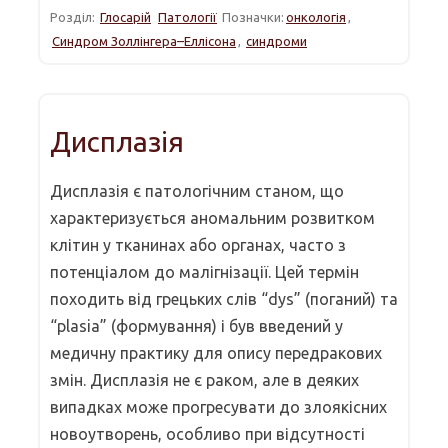
Розділ:
Глосарій
Патології
Позначки:
онкологія
,
Синдром Золлінгера–Еллісона
,
синдроми
Дисплазія
Дисплазія є патологічним станом, що
характеризується аномальним розвитком
клітин у тканинах або органах, часто з
потенціалом до малігнізації. Цей термін
походить від грецьких слів “dys” (поганий) та
“plasia” (формування) і був введений у
медичну практику для опису передракових
змін. Дисплазія не є раком, але в деяких
випадках може прогресувати до злоякісних
новоутворень, особливо при відсутності