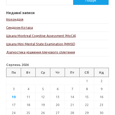
Пошук
Недавні записи
Іпохондрія
Синдром Котара
Шкала Montreal Cognitive Assessment (MoCA)
Шкала Mini-Mental State Examination (MMSE)
Діагностика ураження плечового сплетення
Серпень 2026
Пн
Вт
Ср
Чт
Пт
Сб
Нд
1
2
3
4
5
6
7
8
9
10
11
12
13
14
15
16
17
18
19
20
21
22
23
24
25
26
27
28
29
30