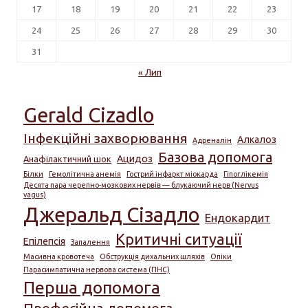
17
18
19
20
21
22
23
24
25
26
27
28
29
30
31
« Лип
Gerald Cizadlo
Інфекційні захворювання
Алкалоз
Адреналін
Базова допомога
Ацидоз
Анафілактичний шок
Білки
Гемолітична анемія
Гострий інфаркт міокарда
Гіпоглікемія
Десята пара черепно-мозкових нервів — блукаючий нерв (Nervus
vagus)
Джеральд Сізадло
Ендокардит
Критичні ситуації
Епілепсія
Запалення
Масивна кровотеча
Обструкція дихальних шляхів
Опіки
Парасимпатична нервова система (ПНС)
Перша допомога