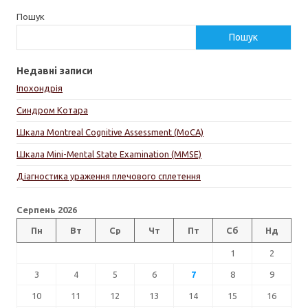
Пошук
Пошук
Недавні записи
Іпохондрія
Синдром Котара
Шкала Montreal Cognitive Assessment (MoCA)
Шкала Mini-Mental State Examination (MMSE)
Діагностика ураження плечового сплетення
Серпень 2026
Пн
Вт
Ср
Чт
Пт
Сб
Нд
1
2
3
4
5
6
7
8
9
10
11
12
13
14
15
16