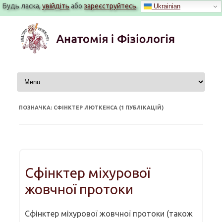
Будь ласка,
увійдіть
або
зареєструйтесь
.
Ukrainian
Перейти
до
вмісту
ПОЗНАЧКА: СФІНКТЕР ЛЮТКЕНСА (1 ПУБЛІКАЦІЙ)
Сфінктер міхурової
жовчної протоки
Сфінктер міхурової жовчної протоки (також