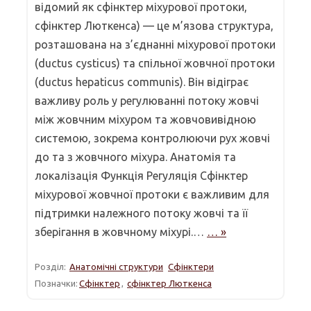
відомий як сфінктер міхурової протоки,
сфінктер Люткенса) — це м’язова структура,
розташована на з’єднанні міхурової протоки
(ductus cysticus) та спільної жовчної протоки
(ductus hepaticus communis). Він відіграє
важливу роль у регулюванні потоку жовчі
між жовчним міхуром та жовчовивідною
системою, зокрема контролюючи рух жовчі
до та з жовчного міхура. Анатомія та
локалізація Функція Регуляція Сфінктер
міхурової жовчної протоки є важливим для
підтримки належного потоку жовчі та її
зберігання в жовчному міхурі.…
… »
Розділ:
Анатомічні структури
Сфінктери
Позначки:
Сфінктер
,
сфінктер Люткенса