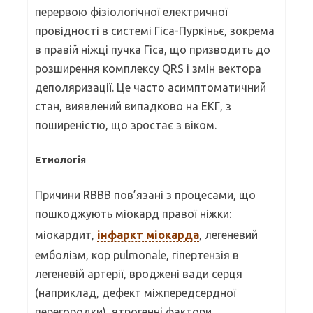
перервою фізіологічної електричної
провідності в системі Гіса-Пуркіньє, зокрема
в правій ніжці пучка Гіса, що призводить до
розширення комплексу QRS і змін вектора
деполяризації. Це часто асимптоматичний
стан, виявлений випадково на ЕКГ, з
поширеністю, що зростає з віком.
Етиологія
Причини RBBB пов’язані з процесами, що
пошкоджують міокард правої ніжки:
міокардит,
інфаркт міокарда
, легеневий
емболізм, кор pulmonale, гіпертензія в
легеневій артерії, вроджені вади серця
(наприклад, дефект міжпередсердної
перегородки), ятрогенні фактори