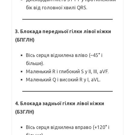
бік від головної хвилі QRS.
3. Блокада передньої гілки лівої ніжки
(БПГЛН)
Вісь серця відхилена вліво (–45° і
більше).
Маленький R і глибокий S у II, III, aVF.
Маленький Q і високий R у I, aVL.
4. Блокада задньої гілки лівої ніжки
(БЗГЛН)
Вісь серця відхилена вправо (+120° і