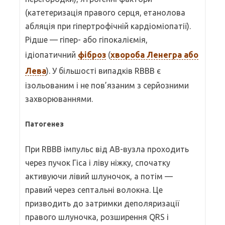
(катетеризація правого серця, етанолова
абляція при гіпертрофічній кардіоміопатії).
Рідше — гіпер- або гіпокаліємія,
ідіопатичний
фіброз
(
хвороба Ленегра або
Лева
). У більшості випадків RBBB є
ізольованим і не пов’язаним з серйозними
захворюваннями.
Патогенез
При RBBB імпульс від АВ-вузла проходить
через пучок Гіса і ліву ніжку, спочатку
активуючи лівий шлуночок, а потім —
правий через септальні волокна. Це
призводить до затримки деполяризації
правого шлуночка, розширення QRS і