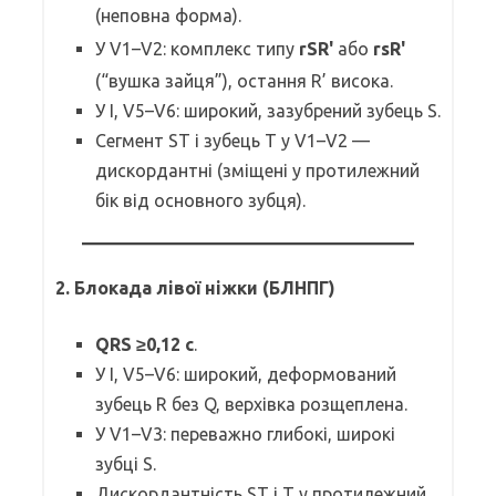
(неповна форма).
У V1–V2: комплекс типу
rSR'
або
rsR'
(“вушка зайця”), остання R’ висока.
У I, V5–V6: широкий, зазубрений зубець S.
Сегмент ST і зубець T у V1–V2 —
дискордантні (зміщені у протилежний
бік від основного зубця).
2. Блокада лівої ніжки (БЛНПГ)
QRS ≥0,12 c
.
У I, V5–V6: широкий, деформований
зубець R без Q, верхівка розщеплена.
У V1–V3: переважно глибокі, широкі
зубці S.
Дискордантність ST і T у протилежний