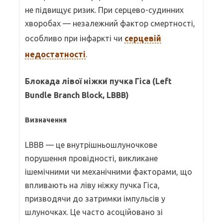
не підвищує ризик. При серцево-судинних
хворобах — незалежний фактор смертності,
особливо при інфаркті чи
серцевій
недостатності
.
Блокада лівої ніжки пучка Гіса (Left
Bundle Branch Block, LBBB)
Визначення
LBBB — це внутрішньошлуночкове
порушення провідності, викликане
ішемічними чи механічними факторами, що
впливають на ліву ніжку пучка Гіса,
призводячи до затримки імпульсів у
шлуночках. Це часто асоційовано зі