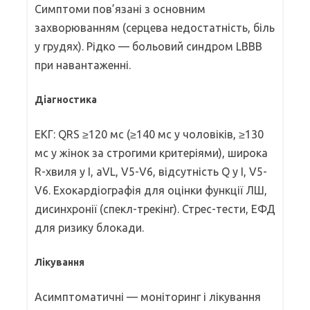
Симптоми пов’язані з основним
захворюванням (серцева недостатність, біль
у грудях). Рідко — больовий синдром LBBB
при навантаженні.
Діагностика
ЕКГ: QRS ≥120 мс (≥140 мс у чоловіків, ≥130
мс у жінок за строгими критеріями), широка
R-хвиля у I, aVL, V5-V6, відсутність Q у I, V5-
V6. Ехокардіографія для оцінки функції ЛШ,
дисинхронії (спекл-трекінг). Стрес-тести, ЕФД
для ризику блокади.
Лікування
Асимптоматичні — моніторинг і лікування