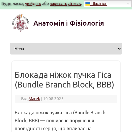
Будь ласка,
увійдіть
або
зареєструйтесь
.
Ukrainian
Перейти
до
вмісту
Блокада ніжок пучка Гіса
(Bundle Branch Block, BBB)
Від
Marek
|
10.08.2025
Блокада ніжок пучка Гіса (Bundle Branch
Block, BBB) — поширене порушення
провідності серця, що впливає на