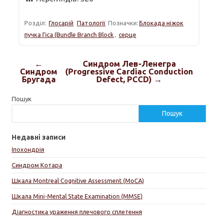
Розділ:
Глосарій
Патології
Позначки:
Блокада ніжок
пучка Гіса (Bundle Branch Block
,
серце
←
Синдром Лев-Ленегра
Синдром
(Progressive Cardiac Conduction
Бругада
Defect, PCCD) →
Пошук
Пошук
Недавні записи
Іпохондрія
Синдром Котара
Шкала Montreal Cognitive Assessment (MoCA)
Шкала Mini-Mental State Examination (MMSE)
Діагностика ураження плечового сплетення