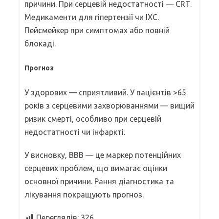
причини. При серцевій недостатності — CRT.
Медикаменти для гіпертензії чи ІХС.
Пейсмейкер при симптомах або повній
блокаді.
Прогноз
У здорових — сприятливий. У пацієнтів >65
років з серцевими захворюваннями — вищий
ризик смерті, особливо при серцевій
недостатності чи інфаркті.
У висновку, BBB — це маркер потенційних
серцевих проблем, що вимагає оцінки
основної причини. Рання діагностика та
лікування покращують прогноз.
Переглядів:
326