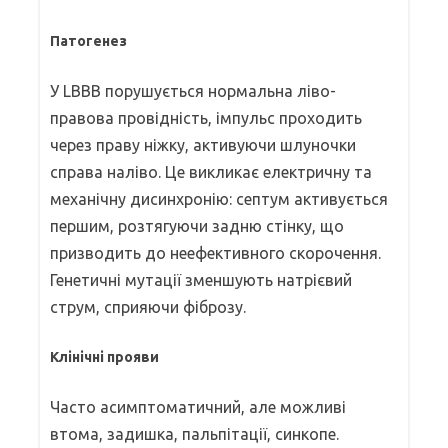
Патогенез
У LBBB порушується нормальна ліво-
правова провідність, імпульс проходить
через праву ніжку, активуючи шлуночки
справа наліво. Це викликає електричну та
механічну дисинхронію: септум активується
першим, розтягуючи задню стінку, що
призводить до неефективного скорочення.
Генетичні мутації зменшують натрієвий
струм, сприяючи фіброзу.
Клінічні прояви
Часто асимптоматичний, але можливі
втома, задишка, пальпітації, синкопе.