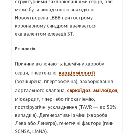
структурними захворюваннями серця, але
може бути випадковою знахідкою.
Новоутворена LBBB при гострому
коронарному синдромі вважається
еквівалентом елевації ST.
Етіологія
Причини включають: ішемічну хворобу
серця, гіпертензію,
кардіоміопатії
(розширена, гіпертрофічна), захворювання
аортального клапана,
саркоїдоз
,
амілоїдоз
,
міокардит, гіпер- або гіпокаліємію,
постхірургічні ускладнення (TAVR — до 50%
випадків). Дегенеративні зміни (хвороба
Лева або Ленегра), генетичні фактори (гени
SCN5A, LMNA).