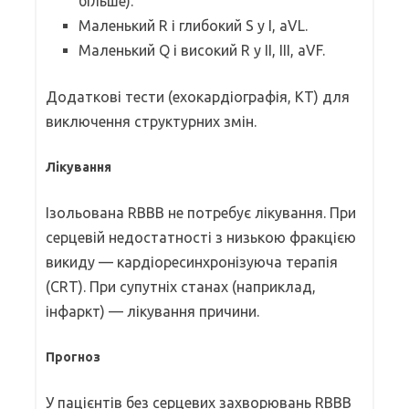
більше).
Маленький R і глибокий S у I, aVL.
Маленький Q і високий R у II, III, aVF.
Додаткові тести (ехокардіографія, КТ) для
виключення структурних змін.
Лікування
Ізольована RBBB не потребує лікування. При
серцевій недостатності з низькою фракцією
викиду — кардіоресинхронізуюча терапія
(CRT). При супутніх станах (наприклад,
інфаркт) — лікування причини.
Прогноз
У пацієнтів без серцевих захворювань RBBB