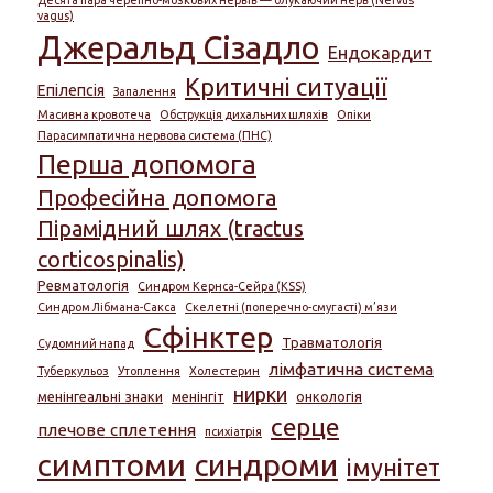
vagus)
Джеральд Сізадло
Ендокардит
Критичні ситуації
Епілепсія
Запалення
Масивна кровотеча
Обструкція дихальних шляхів
Опіки
Парасимпатична нервова система (ПНС)
Перша допомога
Професійна допомога
Пірамідний шлях (tractus
corticospinalis)
Ревматологія
Синдром Кернса-Сейра (KSS)
Синдром Лібмана-Сакса
Скелетні (поперечно-смугасті) м’язи
Сфінктер
Травматологія
Судомний напад
лімфатична система
Туберкульоз
Утоплення
Холестерин
нирки
менінгеальні знаки
менінгіт
онкологія
серце
плечове сплетення
психіатрія
симптоми
синдроми
імунітет