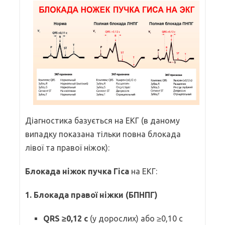
Діагностика базується на ЕКГ (в даному
випадку показана тільки повна блокада
лівої та правої ніжок):
Блокада ніжок пучка Гіса
на ЕКГ:
1. Блокада правої ніжки (БПНПГ)
QRS ≥0,12 c
(у дорослих) або ≥0,10 c