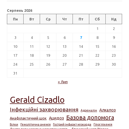
Серпень 2026
Пн
Вт
Ср
Чт
Пт
Сб
Нд
1
2
3
4
5
6
7
8
9
10
11
12
13
14
15
16
17
18
19
20
21
22
23
24
25
26
27
28
29
30
31
« Лип
Gerald Cizadlo
Інфекційні захворювання
Алкалоз
Адреналін
Базова допомога
Ацидоз
Анафілактичний шок
Білки
Гемолітична анемія
Гострий інфаркт міокарда
Гіпоглікемія
Десята пара черепно-мозкових нервів — блукаючий нерв (Nervus