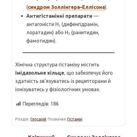
(
синдром Золлінгера–Еллісона
).
Антигістамінні препарати
—
антагоністи H₁ (дифенгідрамін,
лоратадин) або H₂ (ранитидин,
фамотидин).
Хімічна структура гістаміну містить
імідазольне кільце
, що забезпечує його
здатність зв’язуватись із рецепторами й
іонізуватись у фізіологічних умовах.
Переглядів:
186
Розділ:
Глосарій
Позначки:
Гістамін