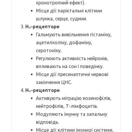
хронотропний ефект).
Місце дії: парієтальні клітини
шлунка, серце, судини.
H₃-рецептори
Гальмують вивільнення гістаміну,
ацетилхоліну, дофаміну,
серотоніну.
Регулюють активність нейронів,
впливають на сон і поведінку.
Місце дії: пресинаптичні нервові
закінчення ЦНС.
H₄-рецептори
Активують міграцію еозинофілів,
нейтрофілів, Т-лімфоцитів.
Модуляють імунну та запальну
відповідь.
Місце дії: клітини імунної системи,