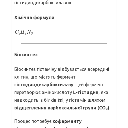
гістидиндекарбоксилазою.
Хімічна формула
C
5
H
9
N
3
Біосинтез
Біосинтез гістаміну відбувається всередині
клітин, що містять фермент
гістидиндекарбоксилазу
. Цей фермент
перетворює амінокислоту
L-гістидин
, яка
надходить із білків їжі, у гістамін шляхом
відщеплення карбоксильної групи (CO₂)
.
Процес потребує
коферменту