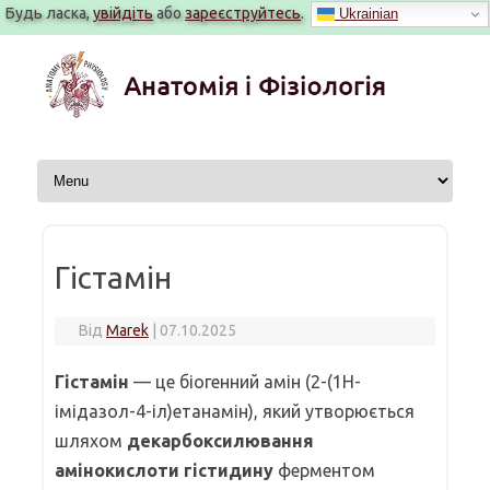
Будь ласка,
увійдіть
або
зареєструйтесь
.
Ukrainian
Перейти
до
вмісту
Гістамін
Від
Marek
|
07.10.2025
Гістамін
— це біогенний амін (2-(1H-
імідазол-4-іл)етанамін), який утворюється
шляхом
декарбоксилювання
амінокислоти гістидину
ферментом