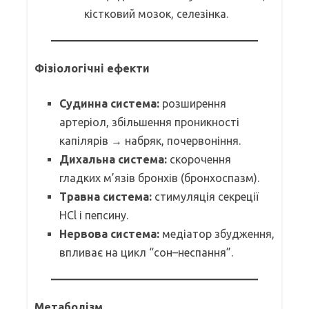
кістковий мозок, селезінка.
Фізіологічні ефекти
Судинна система:
розширення
артеріол, збільшення проникності
капілярів → набряк, почервоніння.
Дихальна система:
скорочення
гладких м’язів бронхів (бронхоспазм).
Травна система:
стимуляція секреції
HCl і пепсину.
Нервова система:
медіатор збудження,
впливає на цикл “сон–неспання”.
Метаболізм