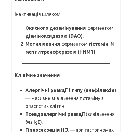
Інактивація шляхом:
Окисного дезамінування
ферментом
діаміноксидазою (DAO)
.
Метилювання
ферментом
гістамін-N-
метилтрансферазою (HNMT)
.
Клінічне значення
Алергічні реакції I типу (анафілаксія)
— масивне вивільнення гістаміну з
опасистих клітин.
Псевдоалергічні реакції
(вивільнення
без IgE).
Гіперсекреція HCl
— при гастриномах