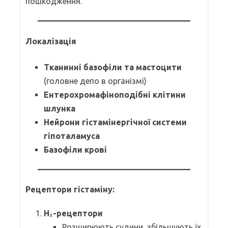
пошкодження.
Локалізація
Тканинні базофіли та мастоцити
(головне депо в організмі)
Ентерохромафіноподібні клітини
шлунка
Нейрони гістамінергічної системи
гіпоталамуса
Базофіли крові
Рецептори гістаміну:
H₁-рецептори
Розширюють судини, збільшують їх