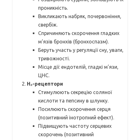
проникність.
Викликають набряк, почервоніння,
свербіж.
Спричиняють скорочення гладких
м’язів бронхів (бронхоспазм).
Беруть участь у регуляції сну, уваги,
тривожності.
Місце дії: ендотелій, гладкі м’язи,
ЦНС.
H₂-рецептори
Стимулюють секрецію соляної
кислоти та пепсину в шлунку.
Посилюють скорочення серця
(позитивний інотропний ефект).
Підвищують частоту серцевих
скорочень (позитивний