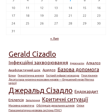
10
11
12
13
14
15
16
17
18
19
20
21
22
23
24
25
26
27
28
29
30
31
« Лип
Gerald Cizadlo
Інфекційні захворювання
Алкалоз
Адреналін
Базова допомога
Ацидоз
Анафілактичний шок
Білки
Гемолітична анемія
Гострий інфаркт міокарда
Гіпоглікемія
Десята пара черепно-мозкових нервів — блукаючий нерв (Nervus
vagus)
Джеральд Сізадло
Ендокардит
Критичні ситуації
Епілепсія
Запалення
Масивна кровотеча
Обструкція дихальних шляхів
Опіки
Парасимпатична нервова система (ПНС)