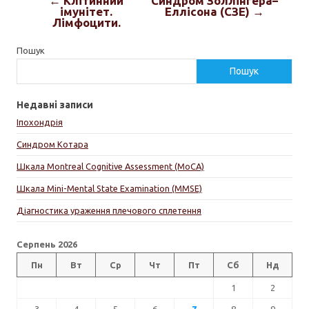
← Клітинний
Синдром Золлінгера–
імунітет.
Еллісона (СЗЕ) →
Лімфоцити.
Пошук
Пошук
Недавні записи
Іпохондрія
Синдром Котара
Шкала Montreal Cognitive Assessment (MoCA)
Шкала Mini-Mental State Examination (MMSE)
Діагностика ураження плечового сплетення
Серпень 2026
Пн
Вт
Ср
Чт
Пт
Сб
Нд
1
2
3
4
5
6
7
8
9