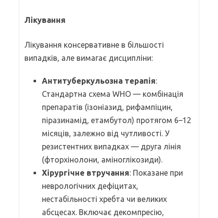
Лікування
Лікування консервативне в більшості
випадків, але вимагає дисципліни:
Антитуберкульозна терапія
:
Стандартна схема WHO — комбінація
препаратів (ізоніазид, рифампіцин,
піразинамід, етамбутол) протягом 6–12
місяців, залежно від чутливості. У
резистентних випадках — друга лінія
(фторхінолони, аміноглікозиди).
Хірургічне втручання
: Показане при
неврологічних дефіцитах,
нестабільності хребта чи великих
абсцесах. Включає декомпресію,