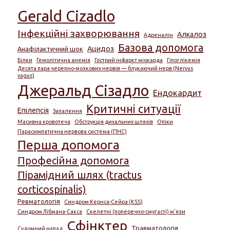
Gerald Cizadlo
Інфекційні захворювання
Алкалоз
Адреналін
Базова допомога
Ацидоз
Анафілактичний шок
Білки
Гемолітична анемія
Гострий інфаркт міокарда
Гіпоглікемія
Десята пара черепно-мозкових нервів — блукаючий нерв (Nervus
vagus)
Джеральд Сізадло
Ендокардит
Критичні ситуації
Епілепсія
Запалення
Масивна кровотеча
Обструкція дихальних шляхів
Опіки
Парасимпатична нервова система (ПНС)
Перша допомога
Професійна допомога
Пірамідний шлях (tractus
corticospinalis)
Ревматологія
Синдром Кернса-Сейра (KSS)
Синдром Лібмана-Сакса
Скелетні (поперечно-смугасті) м’язи
Сфінктер
Травматологія
Судомний напад