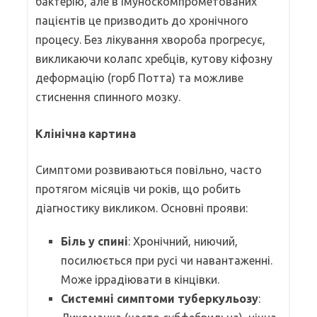
бактерію, але в імуноскомпрометованих
пацієнтів це призводить до хронічного
процесу. Без лікування хвороба прогресує,
викликаючи колапс хребців, кутову кіфозну
деформацію (горб Потта) та можливе
стиснення спинного мозку.
Клінічна картина
Симптоми розвиваються повільно, часто
протягом місяців чи років, що робить
діагностику викликом. Основні прояви:
Біль у спині
: Хронічний, ниючий,
посилюється при русі чи навантаженні.
Може іррадіювати в кінцівки.
Системні симптоми туберкульозу
: