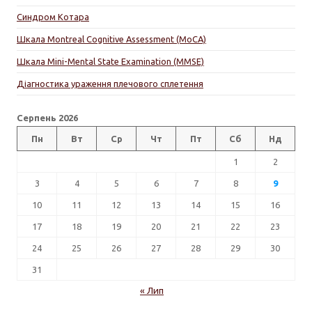
Синдром Котара
Шкала Montreal Cognitive Assessment (MoCA)
Шкала Mini-Mental State Examination (MMSE)
Діагностика ураження плечового сплетення
Серпень 2026
Пн
Вт
Ср
Чт
Пт
Сб
Нд
1
2
3
4
5
6
7
8
9
10
11
12
13
14
15
16
17
18
19
20
21
22
23
24
25
26
27
28
29
30
31
« Лип