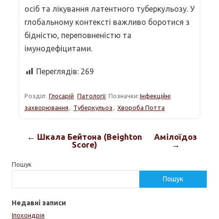
осіб та лікування латентного туберкульозу. У
глобальному контексті важливо боротися з
бідністю, переповненістю та
імунодефіцитами.
Переглядів:
269
Розділ:
Глосарій
Патології
Позначки:
Інфекційні
захворювання
,
Туберкульоз
,
Хвороба Потта
← Шкала Бейтона (Beighton
Амілоїдоз
Score)
→
Пошук
Пошук
Недавні записи
Іпохондрія