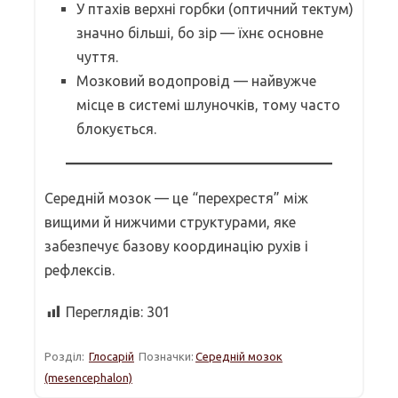
У птахів верхні горбки (оптичний тектум)
значно більші, бо зір — їхнє основне
чуття.
Мозковий водопровід — найвужче
місце в системі шлуночків, тому часто
блокується.
Середній мозок — це “перехрестя” між
вищими й нижчими структурами, яке
забезпечує базову координацію рухів і
рефлексів.
Переглядів:
301
Розділ:
Глосарій
Позначки:
Середній мозок
(mesencephalon)