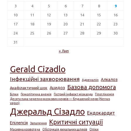
3
4
5
6
7
8
9
10
11
12
13
14
15
16
17
18
19
20
21
22
23
24
25
26
27
28
29
30
31
« Лип
Gerald Cizadlo
Інфекційні захворювання
Алкалоз
Адреналін
Базова допомога
Ацидоз
Анафілактичний шок
Білки
Гемолітична анемія
Гострий інфаркт міокарда
Гіпоглікемія
Десята пара черепно-мозкових нервів — блукаючий нерв (Nervus
vagus)
Джеральд Сізадло
Ендокардит
Критичні ситуації
Епілепсія
Запалення
Масивна кровотеча
Обструкція дихальних шляхів
Опіки