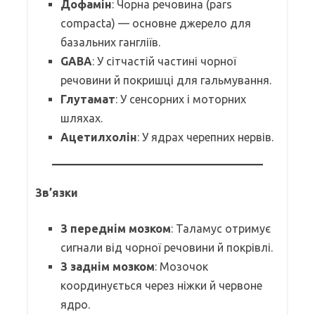
Дофамін
: Чорна речовина (pars
compacta) — основне джерело для
базальних гангліїв.
GABA
: У сітчастій частині чорної
речовини й покришці для гальмування.
Глутамат
: У сенсорних і моторних
шляхах.
Ацетилхолін
: У ядрах черепних нервів.
Зв’язки
З переднім мозком
: Таламус отримує
сигнали від чорної речовини й покрівлі.
З заднім мозком
: Мозочок
координується через ніжки й червоне
ядро.