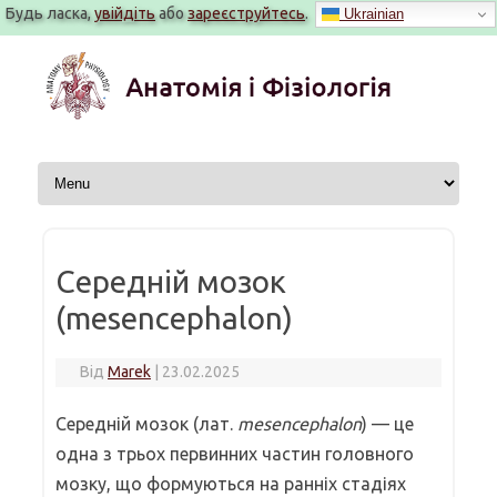
Будь ласка,
увійдіть
або
зареєструйтесь
.
Ukrainian
Перейти
до
вмісту
Середній мозок
(mesencephalon)
Від
Marek
|
23.02.2025
Середній мозок (лат.
mesencephalon
) — це
одна з трьох первинних частин головного
мозку, що формуються на ранніх стадіях