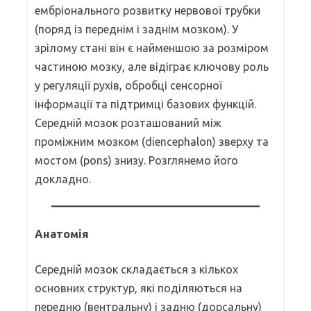
ембріонального розвитку нервової трубки
(поряд із переднім і заднім мозком). У
зрілому стані він є найменшою за розміром
частиною мозку, але відіграє ключову роль
у регуляції рухів, обробці сенсорної
інформації та підтримці базових функцій.
Середній мозок розташований між
проміжним мозком (diencephalon) зверху та
мостом (pons) знизу. Розглянемо його
докладно.
Анатомія
Середній мозок складається з кількох
основних структур, які поділяються на
передню (вентральну) і задню (дорсальну)