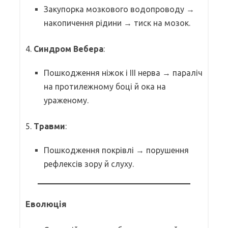
Закупорка мозкового водопроводу →
накопичення рідини → тиск на мозок.
4.
Синдром Вебера
:
Пошкодження ніжок і III нерва → параліч
на протилежному боці й ока на
ураженому.
5.
Травми
:
Пошкодження покрівлі → порушення
рефлексів зору й слуху.
Еволюція