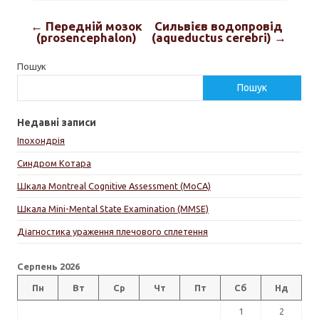
← Передній мозок
Сильвієв водопровід
(prosencephalon)
(aqueductus cerebri) →
Пошук
Пошук
Недавні записи
Іпохондрія
Синдром Котара
Шкала Montreal Cognitive Assessment (MoCA)
Шкала Mini-Mental State Examination (MMSE)
Діагностика ураження плечового сплетення
Серпень 2026
Пн
Вт
Ср
Чт
Пт
Сб
Нд
1
2