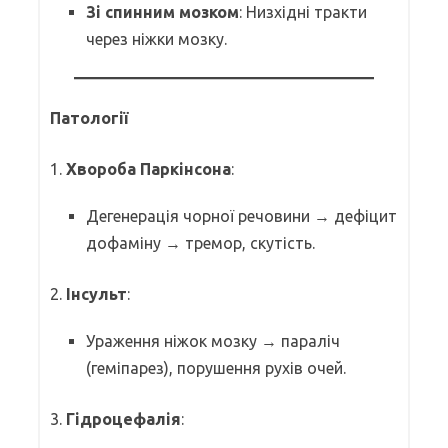
Зі спинним мозком
: Низхідні тракти
через ніжки мозку.
Патології
1.
Хвороба Паркінсона
:
Дегенерація чорної речовини → дефіцит
дофаміну → тремор, скутість.
2.
Інсульт
:
Ураження ніжок мозку → параліч
(геміпарез), порушення рухів очей.
3.
Гідроцефалія
: