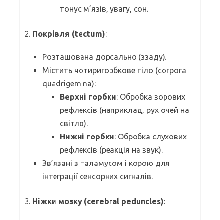
тонус м’язів, увагу, сон.
2.
Покрівля (tectum)
:
Розташована дорсально (ззаду).
Містить чотиригорбкове тіло (corpora
quadrigemina):
Верхні горбки
: Обробка зорових
рефлексів (наприклад, рух очей на
світло).
Нижні горбки
: Обробка слухових
рефлексів (реакція на звук).
Зв’язані з таламусом і корою для
інтеграції сенсорних сигналів.
3.
Ніжки мозку (cerebral peduncles)
: