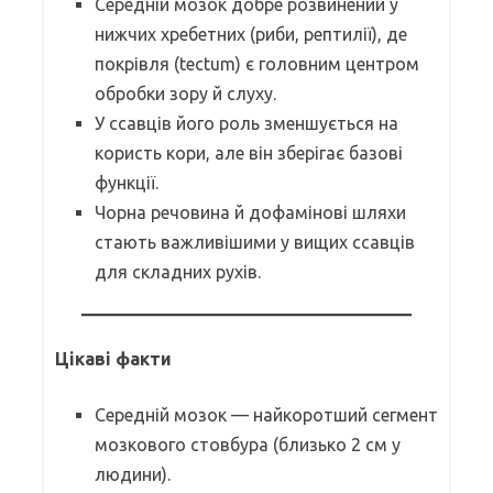
Середній мозок добре розвинений у
нижчих хребетних (риби, рептилії), де
покрівля (tectum) є головним центром
обробки зору й слуху.
У ссавців його роль зменшується на
користь кори, але він зберігає базові
функції.
Чорна речовина й дофамінові шляхи
стають важливішими у вищих ссавців
для складних рухів.
Цікаві факти
Середній мозок — найкоротший сегмент
мозкового стовбура (близько 2 см у
людини).