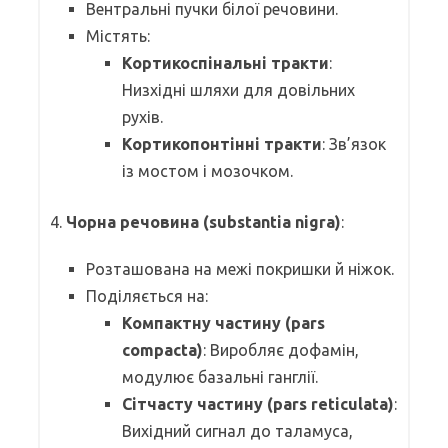
Вентральні пучки білої речовини.
Містять:
Кортикоспінальні тракти
:
Низхідні шляхи для довільних
рухів.
Кортикопонтінні тракти
: Зв’язок
із мостом і мозочком.
4.
Чорна речовина (substantia nigra)
:
Розташована на межі покришки й ніжок.
Поділяється на:
Компактну частину (pars
compacta)
: Виробляє дофамін,
модулює базальні ганглії.
Сітчасту частину (pars reticulata)
:
Вихідний сигнал до таламуса,