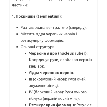
частини:
1.
Покришка (tegmentum)
:
Розташована вентрально (спереду).
Містить ядра черепних нервів і
ретикулярну формацію.
Основні структури:
Червоне ядро (nucleus ruber)
:
Координує рухи, особливо верхніх
кінцівок.
Ядра черепних нервів
:
III (окоруховий нерв): Рухи очей,
звуження зіниці.
IV (блоковий нерв): Рухи очного
яблука (верхній косий м’яз).
Ретикулярна формація
: Регулює