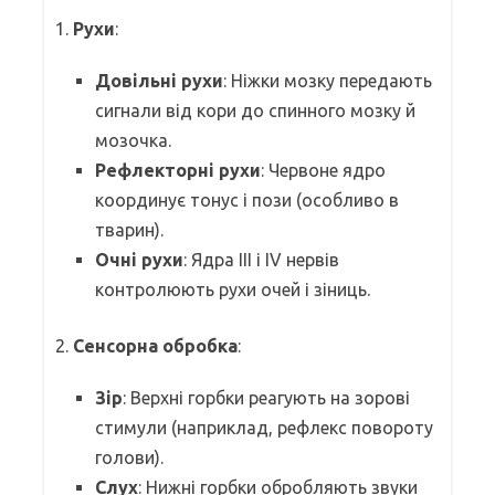
1.
Рухи
:
Довільні рухи
: Ніжки мозку передають
сигнали від кори до спинного мозку й
мозочка.
Рефлекторні рухи
: Червоне ядро
координує тонус і пози (особливо в
тварин).
Очні рухи
: Ядра III і IV нервів
контролюють рухи очей і зіниць.
2.
Сенсорна обробка
:
Зір
: Верхні горбки реагують на зорові
стимули (наприклад, рефлекс повороту
голови).
Слух
: Нижні горбки обробляють звуки