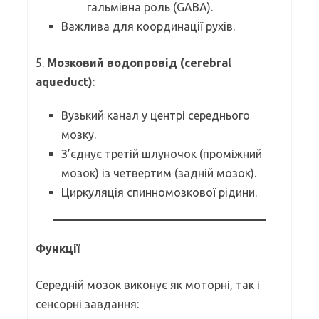
гальмівна роль (GABA).
Важлива для координації рухів.
5.
Мозковий водопровід (cerebral
aqueduct)
:
Вузький канал у центрі середнього
мозку.
З’єднує третій шлуночок (проміжний
мозок) із четвертим (задній мозок).
Циркуляція спинномозкової рідини.
Функції
Середній мозок виконує як моторні, так і
сенсорні завдання: