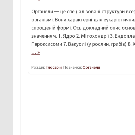
Органели — це спеціалізовані структури всер
організмі. Вони характерні для еукаріотичних 
спрощеній формі. Ось докладний опис основ
значенням. 1. Ядро 2. Мітохондрії 3. Ендопл
Пероксисоми 7. Вакуолі (у рослин, грибів) 8
… »
Розділ:
Глосарій
Позначки:
Органели