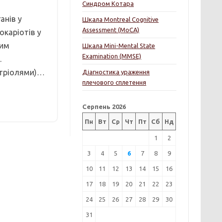
Синдром Котара
анів у
Шкала Montreal Cognitive
Assessment (MoCA)
окаріотів у
ним
Шкала Mini-Mental State
Examination (MMSE)
.
ентріолями)…
Діагностика ураження
плечового сплетення
Серпень 2026
Пн
Вт
Ср
Чт
Пт
Сб
Нд
1
2
3
4
5
6
7
8
9
10
11
12
13
14
15
16
17
18
19
20
21
22
23
24
25
26
27
28
29
30
31