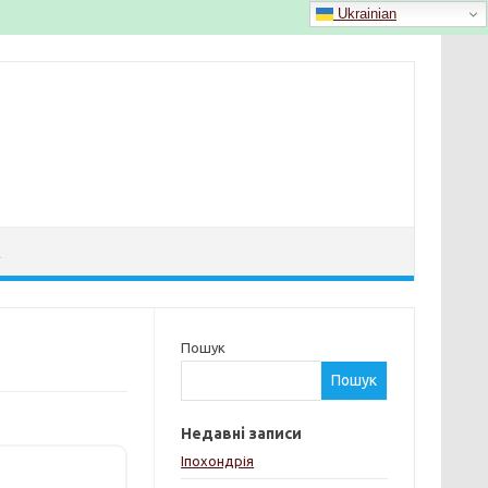
Ukrainian
Й
Пошук
Пошук
Недавні записи
Іпохондрія