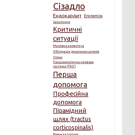
Сізадло
Ендокардит
Епілепсія
Запалення
Критичні
ситуації
Масивна кровотеча
Обструкція дихальних шляхів
Опіки
Парасимпатична нервова
система (ПНС)
Перша
допомога
Професійна
допомога
Пірамідний
шлях (tractus
corticospinalis)
Ревматологія