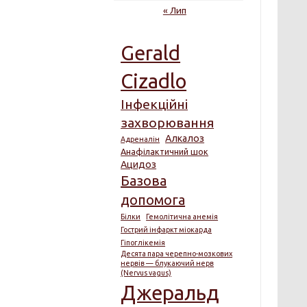
« Лип
Gerald
Cizadlo
Інфекційні
захворювання
Алкалоз
Адреналін
Анафілактичний шок
Ацидоз
Базова
допомога
Білки
Гемолітична анемія
Гострий інфаркт міокарда
Гіпоглікемія
Десята пара черепно-мозкових
нервів — блукаючий нерв
(Nervus vagus)
Джеральд