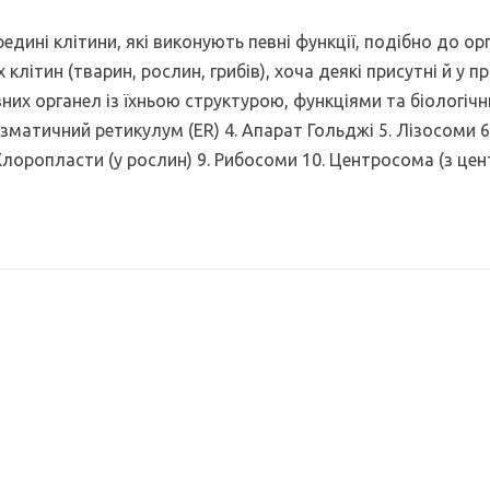
едині клітини, які виконують певні функції, подібно до орг
клітин (тварин, рослин, грибів), хоча деякі присутні й у пр
них органел із їхньою структурою, функціями та біологіч
азматичний ретикулум (ER) 4. Апарат Гольджі 5. Лізосоми 6
. Хлоропласти (у рослин) 9. Рибосоми 10. Центросома (з ц