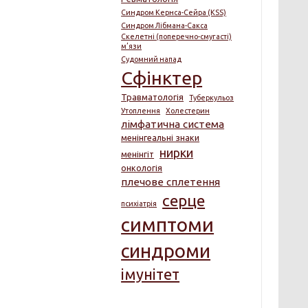
Синдром Кернса-Сейра (KSS)
Синдром Лібмана-Сакса
Скелетні (поперечно-смугасті)
м’язи
Судомний напад
Сфінктер
Травматологія
Туберкульоз
Утоплення
Холестерин
лімфатична система
менінгеальні знаки
нирки
менінгіт
онкологія
плечове сплетення
серце
психіатрія
симптоми
синдроми
імунітет