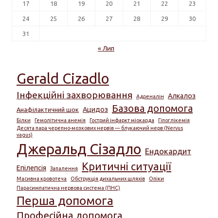
17
18
19
20
21
22
23
24
25
26
27
28
29
30
31
« Лип
Gerald Cizadlo
Інфекційні захворювання
Алкалоз
Адреналін
Базова допомога
Ацидоз
Анафілактичний шок
Білки
Гемолітична анемія
Гострий інфаркт міокарда
Гіпоглікемія
Десята пара черепно-мозкових нервів — блукаючий нерв (Nervus
vagus)
Джеральд Сізадло
Ендокардит
Критичні ситуації
Епілепсія
Запалення
Масивна кровотеча
Обструкція дихальних шляхів
Опіки
Парасимпатична нервова система (ПНС)
Перша допомога
Професійна допомога