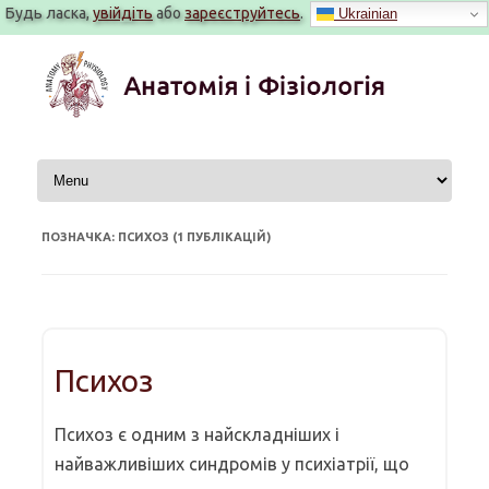
Будь ласка,
увійдіть
або
зареєструйтесь
.
Ukrainian
Перейти
до
вмісту
ПОЗНАЧКА: ПСИХОЗ (1 ПУБЛІКАЦІЙ)
Психоз
Психоз є одним з найскладніших і
найважливіших синдромів у психіатрії, що