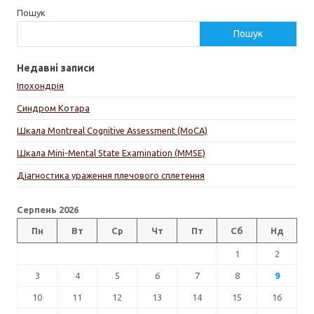
Пошук
Пошук
Недавні записи
Іпохондрія
Синдром Котара
Шкала Montreal Cognitive Assessment (MoCA)
Шкала Mini-Mental State Examination (MMSE)
Діагностика ураження плечового сплетення
Серпень 2026
Пн
Вт
Ср
Чт
Пт
Сб
Нд
1
2
3
4
5
6
7
8
9
10
11
12
13
14
15
16