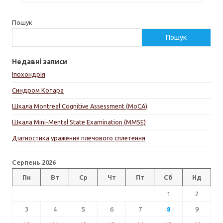
Пошук
Пошук
Недавні записи
Іпохондрія
Синдром Котара
Шкала Montreal Cognitive Assessment (MoCA)
Шкала Mini-Mental State Examination (MMSE)
Діагностика ураження плечового сплетення
Серпень 2026
Пн
Вт
Ср
Чт
Пт
Сб
Нд
1
2
3
4
5
6
7
8
9