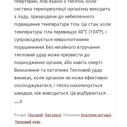
гіпертермії, пов’язаної з теплом, коли
система терморегуляції організму виходить
з ладу, призводячи до небезпечного
підвищення температури тіла. Це стан, коли
температура тіла перевищує 40°C (104°F), і
супроводжується неврологічними
порушеннями. Без негайного втручання
тепловий удар може призвести до
пошкодження органів, або навіть смерті.
Визначення та патогенез Тепловий удар
виникає, коли організм не може ефективно
охолоджуватися, і тепло накопичується
швидше, ніж виводиться. Це відбувається…
… »
Розділ:
Глосарій
Патології
Позначки:
Критичні ситуації
,
Тепловий удар