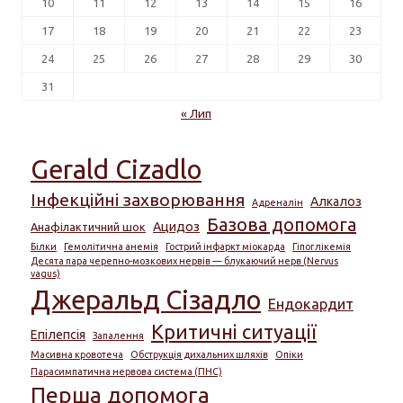
10
11
12
13
14
15
16
17
18
19
20
21
22
23
24
25
26
27
28
29
30
31
« Лип
Gerald Cizadlo
Інфекційні захворювання
Алкалоз
Адреналін
Базова допомога
Ацидоз
Анафілактичний шок
Білки
Гемолітична анемія
Гострий інфаркт міокарда
Гіпоглікемія
Десята пара черепно-мозкових нервів — блукаючий нерв (Nervus
vagus)
Джеральд Сізадло
Ендокардит
Критичні ситуації
Епілепсія
Запалення
Масивна кровотеча
Обструкція дихальних шляхів
Опіки
Парасимпатична нервова система (ПНС)
Перша допомога