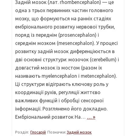
Задній мозок (лат. rhombencephalon) — це
одна з трьох первинних частин головного
мозку, що формуються на ранніх стадіях
ембріонального розвитку нервової трубки,
поряд із переднім (prosencephalon) і
середнім мозком (mesencephalon). У процесі
розвитку задній мозок диференціюється в
дві основні структури: мозочок (cerebellum) і
довгастий мозок із мостом (разом їх
називають myelencephalon і metencephalon).
Ці структури відіграють ключову роль у
координації рухів, регуляції життєво
важливих функцій і обробці сенсорної
інформації. Розглянемо його докладно.
Ембріональний розвиток На…
… »
Розділ:
Глосарій
Позначки:
Задній мозок