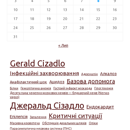
3
4
5
6
7
8
9
10
11
12
13
14
15
16
17
18
19
20
21
22
23
24
25
26
27
28
29
30
31
« Лип
Gerald Cizadlo
Інфекційні захворювання
Алкалоз
Адреналін
Базова допомога
Ацидоз
Анафілактичний шок
Білки
Гемолітична анемія
Гострий інфаркт міокарда
Гіпоглікемія
Десята пара черепно-мозкових нервів — блукаючий нерв (Nervus
vagus)
Джеральд Сізадло
Ендокардит
Критичні ситуації
Епілепсія
Запалення
Масивна кровотеча
Обструкція дихальних шляхів
Опіки
Парасимпатична нервова система (ПНС)