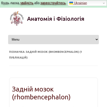
Будь ласка,
увійдіть
або
зареєструйтесь
.
Ukrainian
Перейти
до
вмісту
ПОЗНАЧКА: ЗАДНІЙ МОЗОК (RHOMBENCEPHALON) (1
ПУБЛІКАЦІЙ)
Задній мозок
(rhombencephalon)