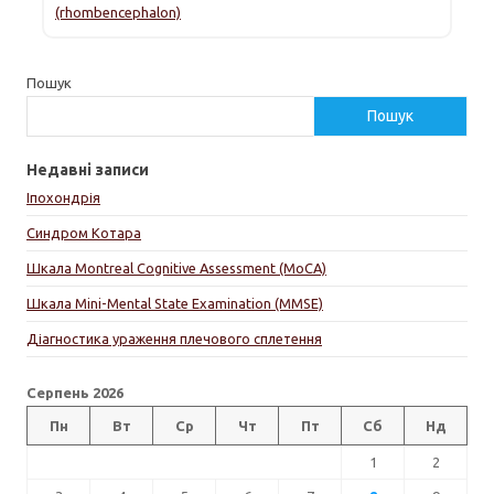
(rhombencephalon)
Пошук
Пошук
Недавні записи
Іпохондрія
Синдром Котара
Шкала Montreal Cognitive Assessment (MoCA)
Шкала Mini-Mental State Examination (MMSE)
Діагностика ураження плечового сплетення
Серпень 2026
Пн
Вт
Ср
Чт
Пт
Сб
Нд
1
2