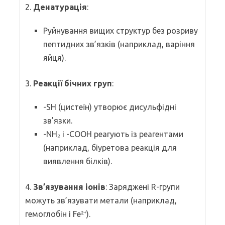
2.
Денатурація
:
Руйнування вищих структур без розриву
пептидних зв’язків (наприклад, варіння
яйця).
3.
Реакції бічних груп
:
-SH (цистеїн) утворює дисульфідні
зв’язки.
-NH₂ і -COOH реагують із реагентами
(наприклад, біуретова реакція для
виявлення білків).
4.
Зв’язування іонів
: Заряджені R-групи
можуть зв’язувати метали (наприклад,
гемоглобін і Fe²⁺).