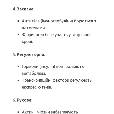
4.
Захисна
:
Антитіла (імуноглобуліни) борються з
патогенами.
Фібриноген бере участь у згортанні
крові.
5.
Регуляторна
:
Гормони (інсулін) контролюють
метаболізм.
Транскрипційні фактори регулюють
експресію генів.
6.
Рухова
:
Актин і міозин забезпечують