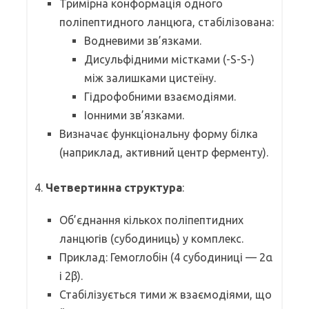
Тримірна конформація одного
поліпептидного ланцюга, стабілізована:
Водневими зв’язками.
Дисульфідними містками (-S-S-)
між залишками цистеїну.
Гідрофобними взаємодіями.
Іонними зв’язками.
Визначає функціональну форму білка
(наприклад, активний центр ферменту).
4.
Четвертинна структура
:
Об’єднання кількох поліпептидних
ланцюгів (субодиниць) у комплекс.
Приклад: Гемоглобін (4 субодиниці — 2α
і 2β).
Стабілізується тими ж взаємодіями, що