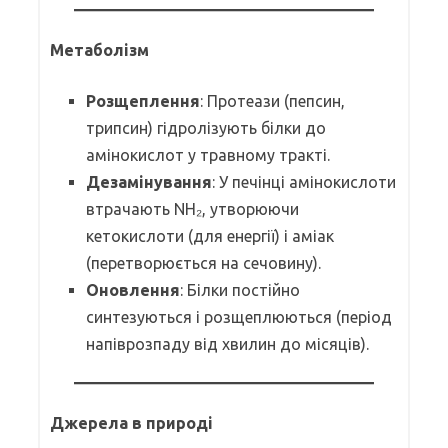
Метаболізм
Розщеплення
: Протеази (пепсин,
трипсин) гідролізують білки до
амінокислот у травному тракті.
Дезамінування
: У печінці амінокислоти
втрачають NH₂, утворюючи
кетокислоти (для енергії) і аміак
(перетворюється на сечовину).
Оновлення
: Білки постійно
синтезуються і розщеплюються (період
напіврозпаду від хвилин до місяців).
Джерела в природі