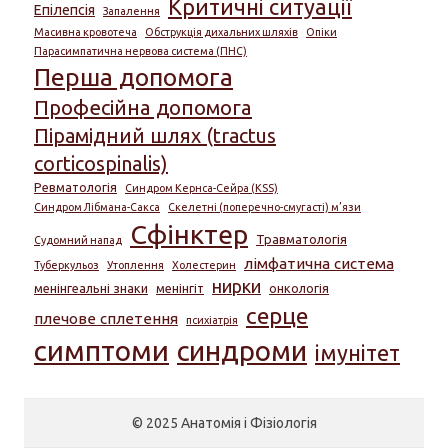
Критичні ситуації
Епілепсія
Запалення
Масивна кровотеча
Обструкція дихальних шляхів
Опіки
Парасимпатична нервова система (ПНС)
Перша допомога
Професійна допомога
Пірамідний шлях (tractus
corticospinalis)
Ревматологія
Синдром Кернса-Сейра (KSS)
Синдром Лібмана-Сакса
Скелетні (поперечно-смугасті) м’язи
Сфінктер
Травматологія
Судомний напад
лімфатична система
Туберкульоз
Утоплення
Холестерин
нирки
менінгеальні знаки
менінгіт
онкологія
серце
плечове сплетення
психіатрія
симптоми
синдроми
імунітет
© 2025 Анатомія і Фізіологія