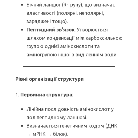
Бічний ланцюг (R-групу), що визначає
властивості (полярні, неполярні,
заряджені тощо).
Пептидний зв’язок
: Утворюється
шляхом конденсації між карбоксильною
групою однієї амінокислоти та
аміногрупою іншої з виділенням води.
Рівні організації структури
1.
Первинна структура
:
Лінійна послідовність амінокислот у
поліпептидному ланцюзі.
Визначається генетичним кодом (ДНК
→ мРНК → білок).