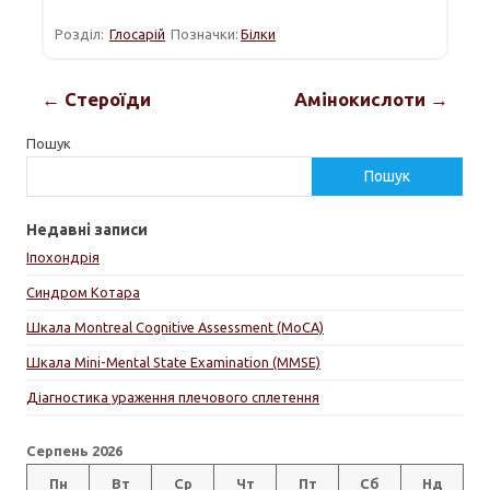
Розділ:
Глосарій
Позначки:
Білки
← Стероїди
Амінокислоти →
Пошук
Пошук
Недавні записи
Іпохондрія
Синдром Котара
Шкала Montreal Cognitive Assessment (MoCA)
Шкала Mini-Mental State Examination (MMSE)
Діагностика ураження плечового сплетення
Серпень 2026
Пн
Вт
Ср
Чт
Пт
Сб
Нд