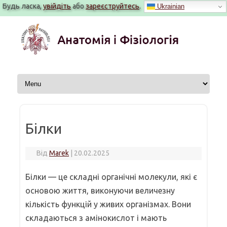
Будь ласка,
увійдіть
або
зареєструйтесь
.
Ukrainian
Перейти
до
вмісту
Білки
Від
Marek
|
20.02.2025
Білки — це складні органічні молекули, які є
основою життя, виконуючи величезну
кількість функцій у живих організмах. Вони
складаються з амінокислот і мають