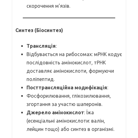
скорочення м’язів.
Синтез (Біосинтез)
Трансляція
:
Відбувається на рибосомах: мРНК кодує
послідовність амінокислот, тРНК
доставляє амінокислоти, формуючи
поліпептид.
Посттрансляційна модифікація
:
Фосфорилювання, глікозилювання,
згортання за участю шаперонів.
Джерело амінокислот
: Їжа
(есенціальні амінокислоти: валін,
лейцин тощо) або синтез в організмі.