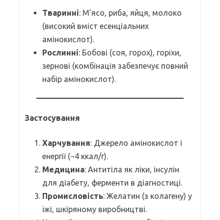
Тваринні
: М’ясо, риба, яйця, молоко
(високий вміст есенціальних
амінокислот).
Рослинні
: Бобові (соя, горох), горіхи,
зернові (комбінація забезпечує повний
набір амінокислот).
Застосування
Харчування
: Джерело амінокислот і
енергії (~4 ккал/г).
Медицина
: Антитіла як ліки, інсулін
для діабету, ферменти в діагностиці.
Промисловість
: Желатин (з колагену) у
їжі, шкіряному виробництві.