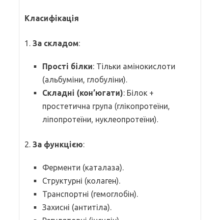
Класифікація
1.
За складом
:
Прості білки
: Тільки амінокислоти
(альбуміни, глобуліни).
Складні (кон’югати)
: Білок +
простетична група (глікопротеїни,
ліпопротеїни, нуклеопротеїни).
2.
За функцією
:
Ферменти (каталаза).
Структурні (колаген).
Транспортні (гемоглобін).
Захисні (антитіла).