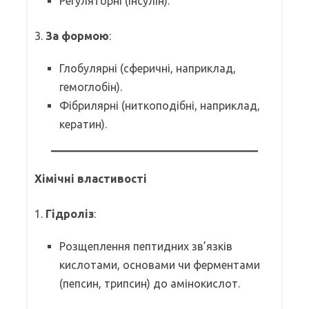
Регуляторні (інсулін).
3.
За формою
:
Глобулярні (сферичні, наприклад,
гемоглобін).
Фібрилярні (ниткоподібні, наприклад,
кератин).
Хімічні властивості
1.
Гідроліз
:
Розщеплення пептидних зв’язків
кислотами, основами чи ферментами
(пепсин, трипсин) до амінокислот.