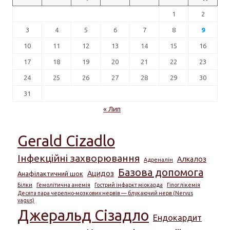
1
2
3
4
5
6
7
8
9
10
11
12
13
14
15
16
17
18
19
20
21
22
23
24
25
26
27
28
29
30
31
« Лип
Gerald Cizadlo
Інфекційні захворювання
Алкалоз
Адреналін
Базова допомога
Ацидоз
Анафілактичний шок
Білки
Гемолітична анемія
Гострий інфаркт міокарда
Гіпоглікемія
Десята пара черепно-мозкових нервів — блукаючий нерв (Nervus
vagus)
Джеральд Сізадло
Ендокардит