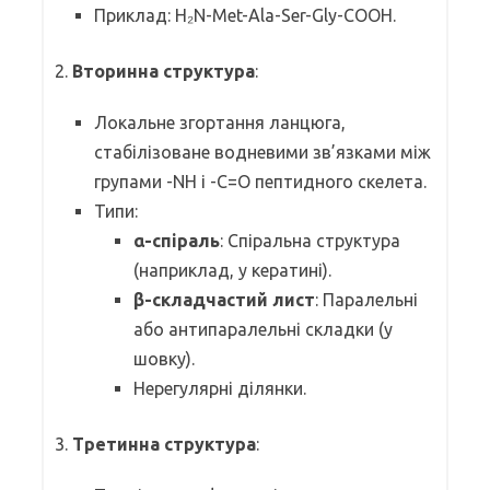
Приклад: H₂N-Met-Ala-Ser-Gly-COOH.
2.
Вторинна структура
:
Локальне згортання ланцюга,
стабілізоване водневими зв’язками між
групами -NH і -C=O пептидного скелета.
Типи:
α-спіраль
: Спіральна структура
(наприклад, у кератині).
β-складчастий лист
: Паралельні
або антипаралельні складки (у
шовку).
Нерегулярні ділянки.
3.
Третинна структура
: