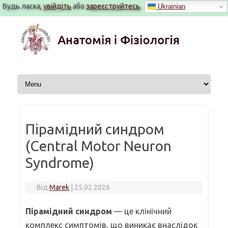
Будь ласка,
увійдіть
або
зареєструйтесь
.
Ukrainian
Перейти
до
вмісту
Пірамідний синдром
(Central Motor Neuron
Syndrome)
Від
Marek
|
25.02.2026
Пірамідний синдром
— це клінічний
комплекс симптомів, що виникає внаслідок