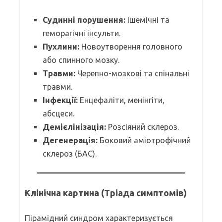
Судинні порушення:
Ішемічні та
геморагічні інсульти.
Пухлини:
Новоутворення головного
або спинного мозку.
Травми:
Черепно-мозкові та спінальні
травми.
Інфекції:
Енцефаліти, менінгіти,
абсцеси.
Демієлінізація:
Розсіяний склероз.
Дегенерація:
Боковий аміотрофічний
склероз (БАС).
Клінічна картина (Тріада симптомів)
Пірамідний синдром характеризується