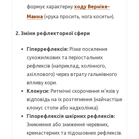
формує характерну
ходу Верніке-
Манна
(«рука просить, нога косить»).
2. Зміни рефлекторної сфери
Гіперрефлексія:
Різке посилення
сухожилкових та періостальних
рефлексів (наприклад, колінного,
ахіллового) через втрату гальмівного
впливу кори.
Клонуси:
Ритмічні скорочення м’язів у
відповідь на їх розтягнення (найчастіше
клонус стопи або надколінка).
Гіпорефлексія шкірних рефлексів:
Зникнення або зниження черевних,
кремастерних та підошовних рефлексів.