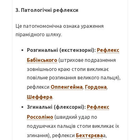
3. Патологічні рефлекси
Це патогномонічна ознака ураження
пірамідного шляху.
Розгинальні (екстензорні):
Рефлекс
Бабінського
(штрихове подразнення
зовнішнього краю стопи викликає
повільне розгинання великого пальця),
рефлекси
Оппенгейма
,
Гордона
,
Шеффера
.
Згинальні (флексорні):
Рефлекс
Россолімо
(швидкий удар по
подушечках пальців стопи викликає їх
згинання), рефлекси
Бехтєрєва
а,