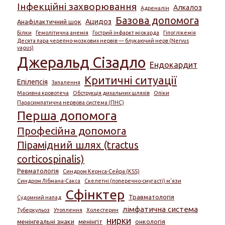
Інфекційні захворювання
Алкалоз
Адреналін
Базова допомога
Ацидоз
Анафілактичний шок
Білки
Гемолітична анемія
Гострий інфаркт міокарда
Гіпоглікемія
Десята пара черепно-мозкових нервів — блукаючий нерв (Nervus
vagus)
Джеральд Сізадло
Ендокардит
Критичні ситуації
Епілепсія
Запалення
Масивна кровотеча
Обструкція дихальних шляхів
Опіки
Парасимпатична нервова система (ПНС)
Перша допомога
Професійна допомога
Пірамідний шлях (tractus
corticospinalis)
Ревматологія
Синдром Кернса-Сейра (KSS)
Синдром Лібмана-Сакса
Скелетні (поперечно-смугасті) м’язи
Сфінктер
Травматологія
Судомний напад
лімфатична система
Туберкульоз
Утоплення
Холестерин
нирки
менінгеальні знаки
менінгіт
онкологія