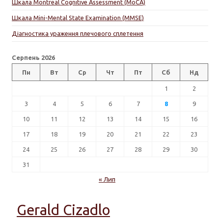
Шкала Montreal Cognitive Assessment (MoCA)
Шкала Mini-Mental State Examination (MMSE)
Діагностика ураження плечового сплетення
Серпень 2026
Пн
Вт
Ср
Чт
Пт
Сб
Нд
1
2
3
4
5
6
7
8
9
10
11
12
13
14
15
16
17
18
19
20
21
22
23
24
25
26
27
28
29
30
31
« Лип
Gerald Cizadlo