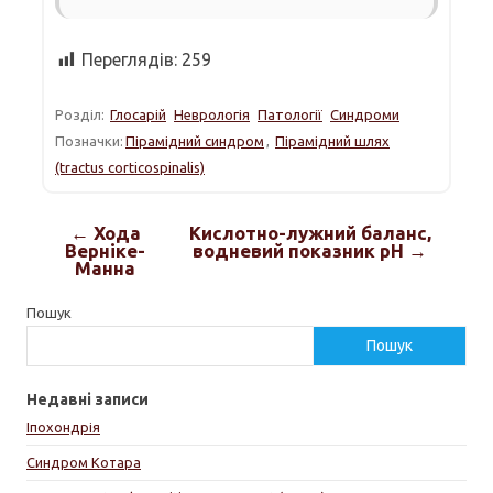
Переглядів:
259
Розділ:
Глосарій
Неврологія
Патології
Синдроми
Позначки:
Пірамідний синдром
,
Пірамідний шлях
(tractus corticospinalis)
← Хода
Кислотно-лужний баланс,
Верніке-
водневий показник pH →
Манна
Пошук
Пошук
Недавні записи
Іпохондрія
Синдром Котара