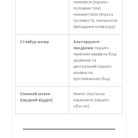
геміплегія (параліч
половини тіла),
геміанестезія (втрата
чутливості), геміанопсія
(випадання полів зору).
Стовбур мозку
Альтернуючі
синдроми:
параліч
черепних нервів на боці
ураження та
центральний параліч
кінцівок на
протилежному боці.
Спинний мозок
Нижня спастична
(грудний відділ)
параплегія (параліч
обох ніг).