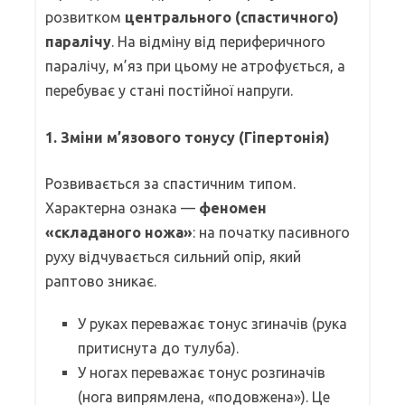
розвитком
центрального (спастичного)
паралічу
. На відміну від периферичного
паралічу, м’яз при цьому не атрофується, а
перебуває у стані постійної напруги.
1. Зміни м’язового тонусу (Гіпертонія)
Розвивається за спастичним типом.
Характерна ознака —
феномен
«складаного ножа»
: на початку пасивного
руху відчувається сильний опір, який
раптово зникає.
У руках переважає тонус згиначів (рука
притиснута до тулуба).
У ногах переважає тонус розгиначів
(нога випрямлена, «подовжена»). Це