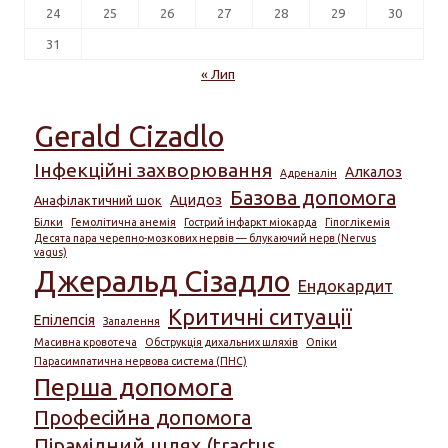
24
25
26
27
28
29
30
31
« Лип
Gerald Cizadlo
Інфекційні захворювання
Алкалоз
Адреналін
Базова допомога
Ацидоз
Анафілактичний шок
Білки
Гемолітична анемія
Гострий інфаркт міокарда
Гіпоглікемія
Десята пара черепно-мозкових нервів — блукаючий нерв (Nervus
vagus)
Джеральд Сізадло
Ендокардит
Критичні ситуації
Епілепсія
Запалення
Масивна кровотеча
Обструкція дихальних шляхів
Опіки
Парасимпатична нервова система (ПНС)
Перша допомога
Професійна допомога
Пірамідний шлях (tractus