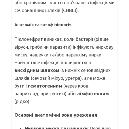
або хронічним і часто пов’язане з інфекціями
сечовивідних шляхів (СНВШ).
Анатомія та патофізіологія
Пієлонефрит виникає, коли бактерії (рідше
віруси, гриби чи паразити) інфікують ниркову
миску, чашечки та/або паренхіму нирки.
Найчастіше інфекція поширюється
висхідним шляхом
із нижніх сечовивідних
шляхів (сечовий міхур, уретра), але може
бути і
гематогенним
(через кров,
наприклад, при сепсисі) або
лімфогенним
(рідко).
Основні анатомічні зони ураження
:
Ниркова миска та чашечки
: Первинне