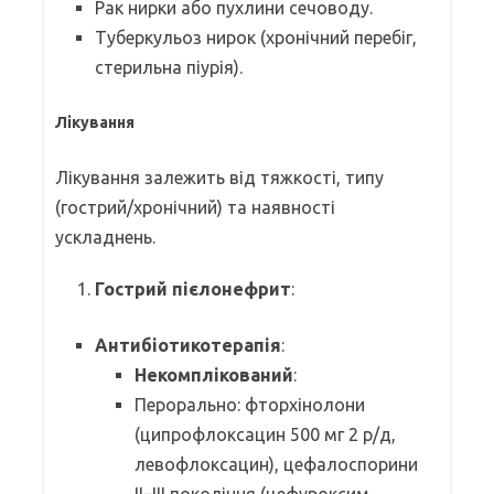
Рак нирки або пухлини сечоводу.
Туберкульоз нирок (хронічний перебіг,
стерильна піурія).
Лікування
Лікування залежить від тяжкості, типу
(гострий/хронічний) та наявності
ускладнень.
Гострий пієлонефрит
:
Антибіотикотерапія
:
Некомплікований
:
Перорально: фторхінолони
(ципрофлоксацин 500 мг 2 р/д,
левофлоксацин), цефалоспорини
ІІ–ІІІ покоління (цефуроксим,