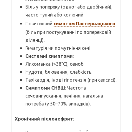
Біль у попереку (одно- або двобічний),
часто тупий або колючий.
Позитивний
симптом Пастернацького
(біль при постукуванні по поперековій
ділянці).
Гематурія чи помутніння сечі.
Системні симптоми
:
Лихоманка (>38°C), озноб.
Нудота, блювання, слабкість.
Тахікардія, іноді гіпотензія (при сепсисі).
Симптоми СНВШ
: Частота
сечовипускання, печіння, нагальна
потреба (у 50–70% випадків).
Хронічний пієлонефрит
: