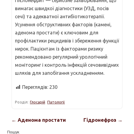
Пієлонефрит — серйозне захворювання, що
вимагає швидкої діагностики (УЗД, посів
сечі) та адекватної антибіотикотерапії.
Усунення обструктивних факторів (камені,
аденома простати) є ключовим для
профілактики рецидивів і збереження функції
нирок. Пацієнтам із факторами ризику
рекомендовано регулярний урологічний
моніторинг і контроль інфекцій сечовивідних
шляхів для запобігання ускладненням.
Переглядів:
230
Розділ:
Глосарій
Патології
← Аденома простати
Гідронефроз →
Пошук