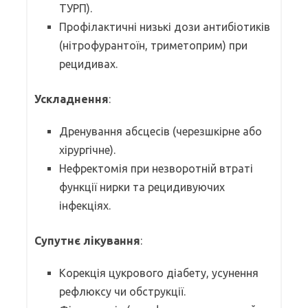
ТУРП).
Профілактичні низькі дози антибіотиків
(нітрофурантоїн, триметоприм) при
рецидивах.
Ускладнення
:
Дренування абсцесів (черезшкірне або
хірургічне).
Нефректомія при незворотній втраті
функції нирки та рецидивуючих
інфекціях.
Супутнє лікування
:
Корекція цукрового діабету, усунення
рефлюксу чи обструкції.