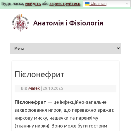
Будь ласка,
увійдіть
або
зареєструйтесь
.
Ukrainian
Перейти
до
вмісту
Пієлонефрит
Від
Marek
|
29.10.2025
Пієлонефрит
— це інфекційно-запальне
захворювання нирок, що переважно вражає
ниркову миску, чашечки та паренхіму
(тканину нирки). Воно може бути гострим