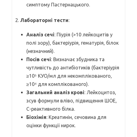
симптому Пастернацького.
2.
Лабораторні тести
:
Аналіз сечі
: Піурія (>10 лейкоцитів у
полі зору), бактеріурія, гематурія, білок
(незначний).
Посів сечі
: Визначає збудника та
чутливість до антибіотиків (бактеріурія
≥10⁵ КУО/мл для некомплікованого,
≥10⁴ для комплікованого).
Загальний аналіз крові
: Лейкоцитоз,
зсув формули вліво, підвищення ШОЕ,
С-реактивного білка.
Біохімія
: Креатинін, сечовина для
оцінки функції нирок.