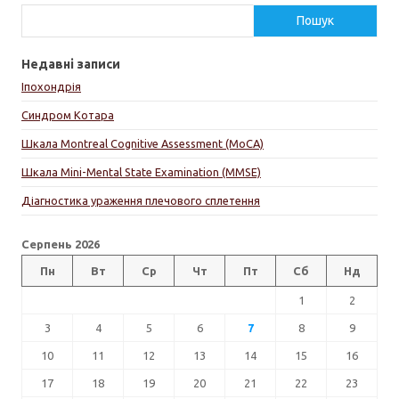
Пошук
Недавні записи
Іпохондрія
Синдром Котара
Шкала Montreal Cognitive Assessment (MoCA)
Шкала Mini-Mental State Examination (MMSE)
Діагностика ураження плечового сплетення
Серпень 2026
Пн
Вт
Ср
Чт
Пт
Сб
Нд
1
2
3
4
5
6
7
8
9
10
11
12
13
14
15
16
17
18
19
20
21
22
23