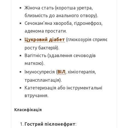
Жіноча стать (коротша уретра,
близькість до анального отвору).
Сечокам’яна хвороба, гідронефроз,
аденома простати.
Цукровий діабет
(глюкозурія сприяє
росту бактерій).
Вагітність (здавлення сечоводів
маткою).
Імуносупресія (
ВІЛ
, хіміотерапія,
трансплантація).
Катетеризація або інструментальні
втручання.
Класифікація
Гострий пієлонефрит
: