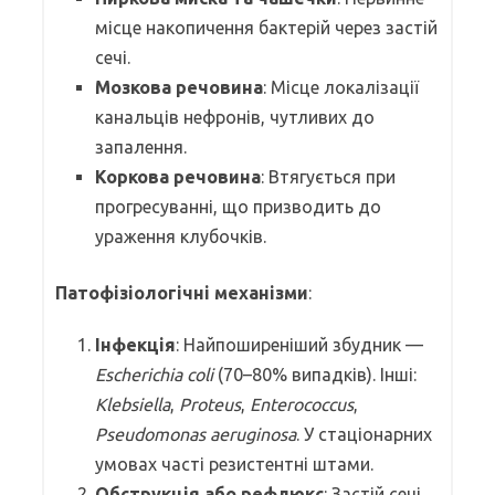
місце накопичення бактерій через застій
сечі.
Мозкова речовина
: Місце локалізації
канальців нефронів, чутливих до
запалення.
Коркова речовина
: Втягується при
прогресуванні, що призводить до
ураження клубочків.
Патофізіологічні механізми
:
Інфекція
: Найпоширеніший збудник —
Escherichia coli
(70–80% випадків). Інші:
Klebsiella
,
Proteus
,
Enterococcus
,
Pseudomonas aeruginosa
. У стаціонарних
умовах часті резистентні штами.
Обструкція або рефлюкс
: Застій сечі