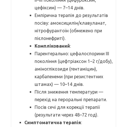
цефіксим) — 7–14 днів.
Емпірична терапія до результатів
посіву: амоксицилін/клавуланат,
нітрофурантоїн (обмежено при
пієлонефриті).
Комплікований
:
Парентерально: цефалоспорини ІІІ
покоління (цефтріаксон 1–2 г/добу),
аміноглікозиди (гентаміцин),
карбапенеми (при резистентних
штамах) — 10–14 днів.
Після зниження температури —
перехід на пероральні препарати.
Посів сечі для корекції терапії
(результати через 48–72 год).
Симптоматична терапія
: