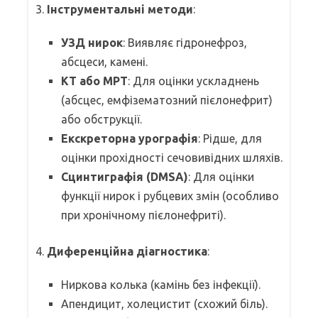
3.
Інструментальні методи
:
УЗД нирок
: Виявляє гідронефроз,
абсцеси, камені.
КТ або МРТ
: Для оцінки ускладнень
(абсцес, емфізематозний пієлонефрит)
або обструкції.
Екскреторна урографія
: Рідше, для
оцінки прохідності сечовивідних шляхів.
Сцинтиграфія (DMSA)
: Для оцінки
функції нирок і рубцевих змін (особливо
при хронічному пієлонефриті).
4.
Диференційна діагностика
:
Ниркова колька (камінь без інфекції).
Апендицит, холецистит (схожий біль).