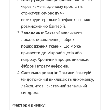
через камені, аденому простати,
стриктури сечоводу чи
везикоуретеральний рефлюкс сприяє
розмноженню бактерій.
Запалення
: Бактерії викликають
локальне запалення, набряк і
пошкодження тканин, що може
призвести до мікроабсцесів або
некрозу. Хронічний процес викликає
фіброз і втрату нефронів.
Системна реакція
: Токсини бактерій
(ендотоксини) викликають лихоманку,
лейкоцитоз і системний запальний
синдром.
Фактори ризику
: