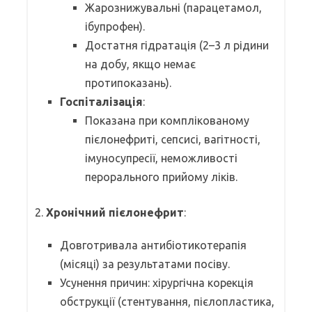
Жарознижувальні (парацетамол,
ібупрофен).
Достатня гідратація (2–3 л рідини
на добу, якщо немає
протипоказань).
Госпіталізація
:
Показана при комплікованому
пієлонефриті, сепсисі, вагітності,
імуносупресії, неможливості
перорального прийому ліків.
2.
Хронічний пієлонефрит
:
Довготривала антибіотикотерапія
(місяці) за результатами посіву.
Усунення причин: хірургічна корекція
обструкції (стентування, пієлопластика,