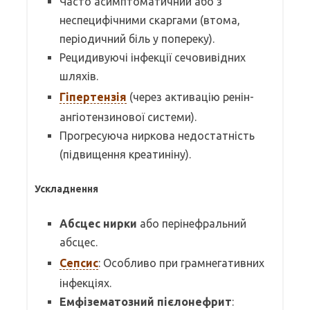
Часто асимптоматичний або з
неспецифічними скаргами (втома,
періодичний біль у попереку).
Рецидивуючі інфекції сечовивідних
шляхів.
Гіпертензія
(через активацію ренін-
ангіотензинової системи).
Прогресуюча ниркова недостатність
(підвищення креатиніну).
Ускладнення
Абсцес нирки
або перінефральний
абсцес.
Сепсис
: Особливо при грамнегативних
інфекціях.
Емфізематозний пієлонефрит
: