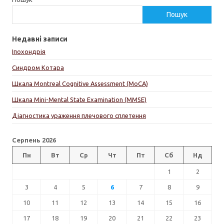
Пошук
Недавні записи
Іпохондрія
Синдром Котара
Шкала Montreal Cognitive Assessment (MoCA)
Шкала Mini-Mental State Examination (MMSE)
Діагностика ураження плечового сплетення
Серпень 2026
Пн
Вт
Ср
Чт
Пт
Сб
Нд
1
2
3
4
5
6
7
8
9
10
11
12
13
14
15
16
17
18
19
20
21
22
23