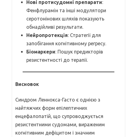
Нові протисудомні препарати
:
Фенфлурамін та інші модулятори
серотонінових шляхів показують
обнадійливі результати.
Нейропротекція
: Стратегії для
запобігання когнітивному регресу.
Біомаркери
: Пошук предикторів
резистентності до терапії.
Висновок
Синдром Леннокса-Гасто є однією з
найтяжчих форм епілептичних
енцефалопатій, що супроводжується
резистентними судомами, вираженим
когнітивним дефіцитом і значним