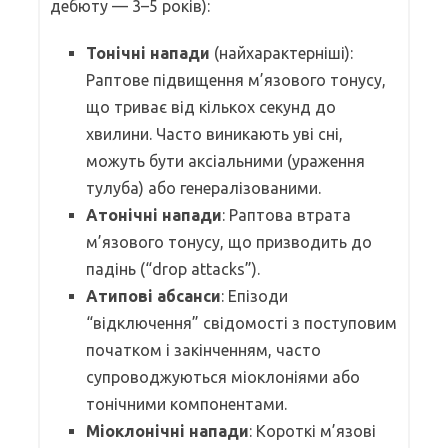
дебюту — 3–5 років):
Тонічні напади
(найхарактерніші):
Раптове підвищення м’язового тонусу,
що триває від кількох секунд до
хвилини. Часто виникають уві сні,
можуть бути аксіальними (ураження
тулуба) або генералізованими.
Атонічні напади
: Раптова втрата
м’язового тонусу, що призводить до
падінь (“drop attacks”).
Атипові абсанси
: Епізоди
“відключення” свідомості з поступовим
початком і закінченням, часто
супроводжуються міоклоніями або
тонічними компонентами.
Міоклонічні напади
: Короткі м’язові