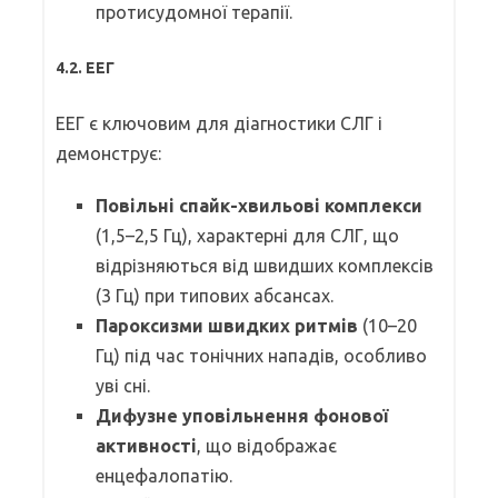
протисудомної терапії.
4.2. ЕЕГ
ЕЕГ є ключовим для діагностики СЛГ і
демонструє:
Повільні спайк-хвильові комплекси
(1,5–2,5 Гц), характерні для СЛГ, що
відрізняються від швидших комплексів
(3 Гц) при типових абсансах.
Пароксизми швидких ритмів
(10–20
Гц) під час тонічних нападів, особливо
уві сні.
Дифузне уповільнення фонової
активності
, що відображає
енцефалопатію.