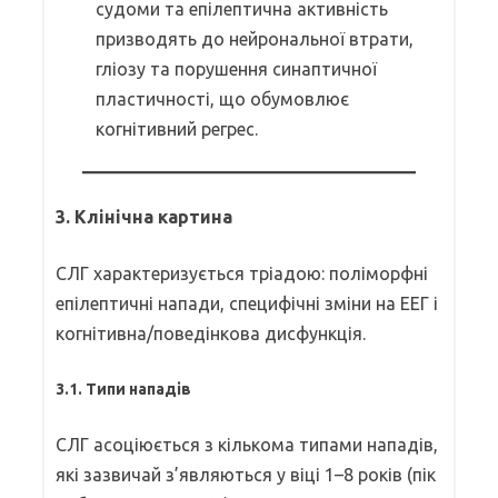
судоми та епілептична активність
призводять до нейрональної втрати,
гліозу та порушення синаптичної
пластичності, що обумовлює
когнітивний регрес.
3.
Клінічна картина
СЛГ характеризується тріадою: поліморфні
епілептичні напади, специфічні зміни на ЕЕГ і
когнітивна/поведінкова дисфункція.
3.1. Типи нападів
СЛГ асоціюється з кількома типами нападів,
які зазвичай з’являються у віці 1–8 років (пік