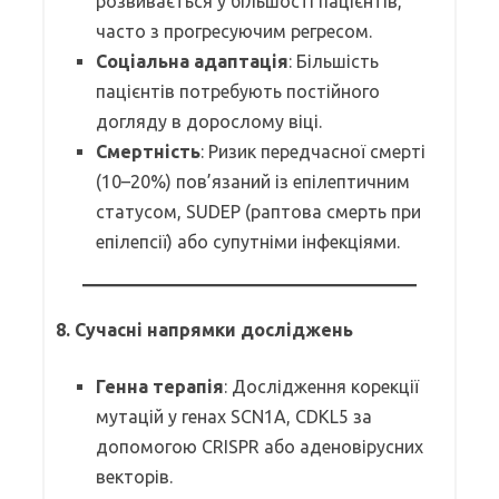
розвивається у більшості пацієнтів,
часто з прогресуючим регресом.
Соціальна адаптація
: Більшість
пацієнтів потребують постійного
догляду в дорослому віці.
Смертність
: Ризик передчасної смерті
(10–20%) пов’язаний із епілептичним
статусом, SUDEP (раптова смерть при
епілепсії) або супутніми інфекціями.
8.
Сучасні напрямки досліджень
Генна терапія
: Дослідження корекції
мутацій у генах SCN1A, CDKL5 за
допомогою CRISPR або аденовірусних
векторів.