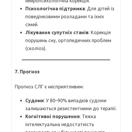
нейропсихологічна корекція.
Психологічна підтримка
: Для дітей із
поведінковими розладами та їхніх
сімей.
Лікування супутніх станів
: Корекція
порушень сну, ортопедичних проблем
(сколіоз).
7.
Прогноз
Прогноз СЛГ є несприятливим:
Судоми
: У 80–90% випадків судоми
залишаються резистентними до терапії.
Когнітивні порушення
: Тяжка
інтелектуальна недостатність