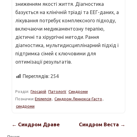
зниженням якості життя. Діагностика
базується на клінічній тріаді та ЕЕГ-даних, а
лікування потребує комплексного підходу,
включаючи медикаментозну терапію,
дієтичні та хірургічні методи. Рання
діагностика, мультидисциплінарний підхід і
підтримка сімей є ключовими для
оптимізації результатів.
Переглядів:
254
Розділ:
Глосарій
Патології
Синдроми
Позначки:
Епілепсія
,
Синдром Леннокса-Гасто
,
синдроми
← Синдром Драве
Синдром Веста →
Пошук