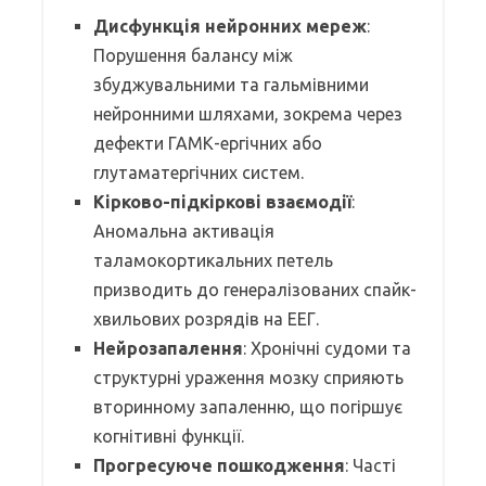
Дисфункція нейронних мереж
:
Порушення балансу між
збуджувальними та гальмівними
нейронними шляхами, зокрема через
дефекти ГАМК-ергічних або
глутаматергічних систем.
Кірково-підкіркові взаємодії
:
Аномальна активація
таламокортикальних петель
призводить до генералізованих спайк-
хвильових розрядів на ЕЕГ.
Нейрозапалення
: Хронічні судоми та
структурні ураження мозку сприяють
вторинному запаленню, що погіршує
когнітивні функції.
Прогресуюче пошкодження
: Часті