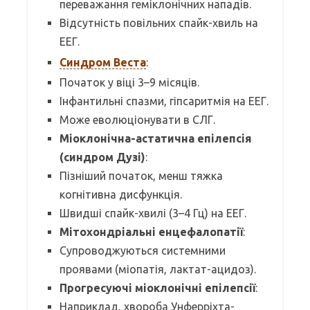
переважання геміклонічних нападів.
Відсутність повільних спайк-хвиль на
ЕЕГ.
Синдром Веста
:
Початок у віці 3–9 місяців.
Інфантильні спазми, гіпсаритмія на ЕЕГ.
Може еволюціонувати в СЛГ.
Міоклонічна-астатична епілепсія
(синдром Дузі)
:
Пізніший початок, менш тяжка
когнітивна дисфункція.
Швидші спайк-хвилі (3–4 Гц) на ЕЕГ.
Мітохондріальні енцефалопатії
:
Супроводжуються системними
проявами (міопатія, лактат-ацидоз).
Прогресуючі міоклонічні епілепсії
:
Наприклад, хвороба Унферріхта-