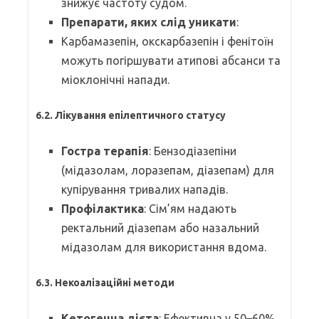
знижує частоту судом.
Препарати, яких слід уникати
:
Карбамазепін, окскарбазепін і фенітоїн
можуть погіршувати атипові абсанси та
міоклонічні напади.
6.2. Лікування епілептичного статусу
Гостра терапія
: Бензодіазепіни
(мідазолам, лоразепам, діазепам) для
купірування тривалих нападів.
Профілактика
: Сім’ям надають
ректальний діазепам або назальний
мідазолам для використання вдома.
6.3. Некоалізаційні методи
Кетогенна дієта
: Ефективна у 50–60%