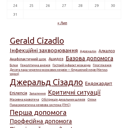
24
25
26
27
28
29
30
31
« Лип
Gerald Cizadlo
Інфекційні захворювання
Алкалоз
Адреналін
Базова допомога
Ацидоз
Анафілактичний шок
Білки
Гемолітична анемія
Гострий інфаркт міокарда
Гіпоглікемія
Десята пара черепно-мозкових нервів — блукаючий нерв (Nervus
vagus)
Джеральд Сізадло
Ендокардит
Критичні ситуації
Епілепсія
Запалення
Масивна кровотеча
Обструкція дихальних шляхів
Опіки
Парасимпатична нервова система (ПНС)
Перша допомога
Професійна допомога