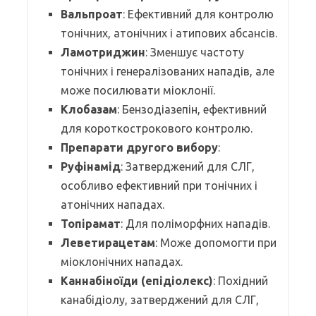
Вальпроат
: Ефективний для контролю
тонічних, атонічних і атипових абсансів.
Ламотриджин
: Зменшує частоту
тонічних і генералізованих нападів, але
може посилювати міоклонії.
Клобазам
: Бензодіазепін, ефективний
для короткострокового контролю.
Препарати другого вибору
:
Руфінамід
: Затверджений для СЛГ,
особливо ефективний при тонічних і
атонічних нападах.
Топірамат
: Для поліморфних нападів.
Леветирацетам
: Може допомогти при
міоклонічних нападах.
Каннабіноїди (епідіолекс)
: Похідний
канабідіолу, затверджений для СЛГ,