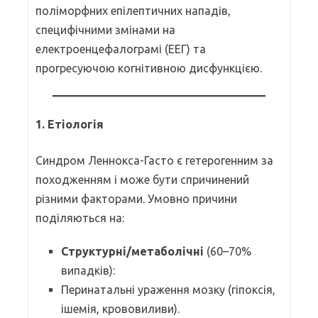
поліморфних епілептичних нападів,
специфічними змінами на
електроенцефалограмі (ЕЕГ) та
прогресуючою когнітивною дисфункцією.
1.
Етіологія
Синдром Леннокса-Гасто є гетерогенним за
походженням і може бути спричинений
різними факторами. Умовно причини
поділяються на:
Структурні/метаболічні
(60–70%
випадків):
Перинатальні ураження мозку (гіпоксія,
ішемія, крововиливи).