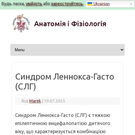
Будь ласка,
увійдіть
або
зареєструйтесь
.
Ukrainian
Перейти
до
вмісту
Синдром Леннокса-Гасто
(СЛГ)
Від
Marek
|
10.07.2025
Синдром Леннокса-Гасто (СЛГ) є тяжкою
епілептичною енцефалопатією дитячого
віку, що характеризується комбінацією