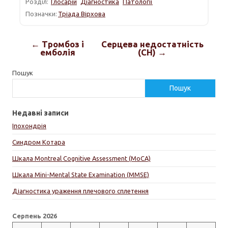
Розділ:
Глосарій
Діагностика
Патології
Позначки:
Тріада Вірхова
← Тромбоз і
Серцева недостатність
емболія
(СН) →
Пошук
Пошук
Недавні записи
Іпохондрія
Синдром Котара
Шкала Montreal Cognitive Assessment (MoCA)
Шкала Mini-Mental State Examination (MMSE)
Діагностика ураження плечового сплетення
Серпень 2026