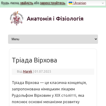
Будь ласка,
увійдіть
або
зареєструйтесь
.
Ukrainian
Перейти
до
вмісту
Тріада Вірхова
Від
Marek
|
01.07.2025
Тріада Вірхова — це класична концепція,
запропонована німецьким лікарем
Рудольфом Вірховим у XIX столітті, яка
пояснює основні механізми розвитку