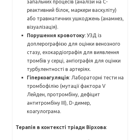
запальних процесів (аналізи на С-
реактивний білок, маркери васкуліту)
або травматичних ушкоджень (анамнез,
візуалізація).
Порушення кровотоку
: УЗД із
доплерографією для оцінки венозного
стазу, ехокардіографія для виявлення
тромбів у серці, ангіографія для оцінки
турбулентності в артеріях.
Гіперкоагуляція
: Лабораторні тести на
тромбофілію (мутації фактора V
Лейден, протромбіну, дефіцит
антитромбіну III), D-димер,
коагулограма.
Терапія в контексті тріади Вірхова
: