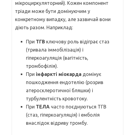
мікроциркуляторний). Кожен компонент
тріади може бути домінуючим у
конкретному випадку, але зазвичай вони
діють разом. Наприклад:
При
ТГВ
ключову роль відіграє стаз
(тривала іммобілізація) і
гіперкоагуляція (вагітність,
тромбофілія).
При
інфаркті міокарда
домінує
пошкодження ендотелію (розрив
атеросклеротичної бляшки) і
турбулентність кровотоку.
При
ТЕЛА
часто поєднуються ТГВ
(стаз, гіперкоагуляція) і емболія
внаслідок відриву тромбу.