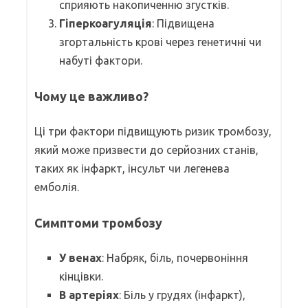
сприяють накопиченню згустків.
Гіперкоагуляція
: Підвищена
згортальність крові через генетичні чи
набуті фактори.
Чому це важливо?
Ці три фактори підвищують ризик тромбозу,
який може призвести до серйозних станів,
таких як інфаркт, інсульт чи легенева
емболія.
Симптоми тромбозу
У венах
: Набряк, біль, почервоніння
кінцівки.
В артеріях
: Біль у грудях (інфаркт),