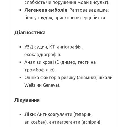
слабкість чи порушення мови (інсульт).
Легенева емболія
: Раптова задишка,
біль у грудях, прискорене серцебиття.
Діагностика
УЗД судин, КТ-ангіографія,
ехокардіографія.
Аналізи крові (D-димер, тести на
тромбофілію).
Оцінка факторів ризику (анамнез, шкали
Wells чи Geneva).
Лікування
Ліки
: Антикоагулянти (гепарин,
апіксабан), антиагреганти (аспірин).