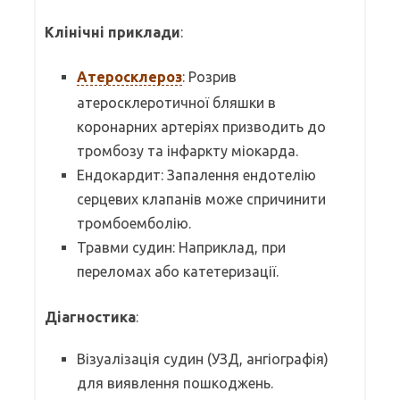
Клінічні приклади
:
Атеросклероз
: Розрив
атеросклеротичної бляшки в
коронарних артеріях призводить до
тромбозу та інфаркту міокарда.
Ендокардит: Запалення ендотелію
серцевих клапанів може спричинити
тромбоемболію.
Травми судин: Наприклад, при
переломах або катетеризації.
Діагностика
:
Візуалізація судин (УЗД, ангіографія)
для виявлення пошкоджень.