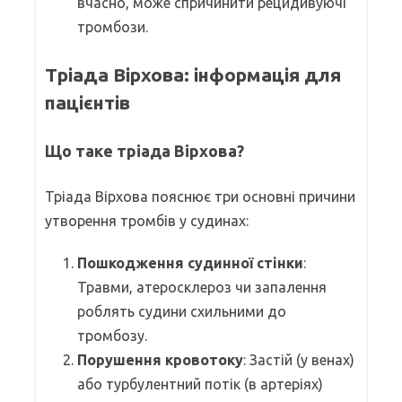
вчасно, може спричинити рецидивуючі
тромбози.
Тріада Вірхова: інформація для
пацієнтів
Що таке тріада Вірхова?
Тріада Вірхова пояснює три основні причини
утворення тромбів у судинах:
Пошкодження судинної стінки
:
Травми, атеросклероз чи запалення
роблять судини схильними до
тромбозу.
Порушення кровотоку
: Застій (у венах)
або турбулентний потік (в артеріях)