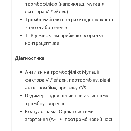
тромбофілією (наприклад, мутація
фактора V Лейден).
Тромбоемболія при раку підшлункової
залози або легенів.
ТГВ у жінок, які приймають оральні
контрацептиви.
Діагностика
:
Аналізи на тромбофілію: Мутації
фактора V Лейден, протромбіну, рівні
антитромбіну, протеїну C/S.
D-димер: Підвищений при активному
тромбоутворенні.
Коагулограма: Оцінка системи
згортання (АЧТЧ, протромбіновий час).