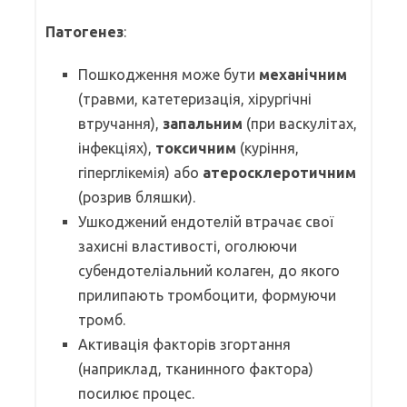
Патогенез
:
Пошкодження може бути
механічним
(травми, катетеризація, хірургічні
втручання),
запальним
(при васкулітах,
інфекціях),
токсичним
(куріння,
гіперглікемія) або
атеросклеротичним
(розрив бляшки).
Ушкоджений ендотелій втрачає свої
захисні властивості, оголюючи
субендотеліальний колаген, до якого
прилипають тромбоцити, формуючи
тромб.
Активація факторів згортання
(наприклад, тканинного фактора)
посилює процес.