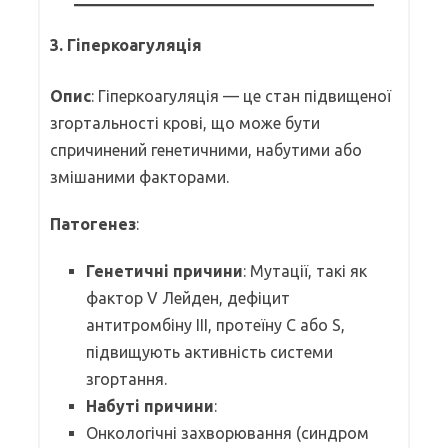
3. Гіперкоагуляція
Опис
: Гіперкоагуляція — це стан підвищеної
згортальності крові, що може бути
спричинений генетичними, набутими або
змішаними факторами.
Патогенез
:
Генетичні причини
: Мутації, такі як
фактор V Лейден, дефіцит
антитромбіну III, протеїну C або S,
підвищують активність системи
згортання.
Набуті причини
:
Онкологічні захворювання (синдром