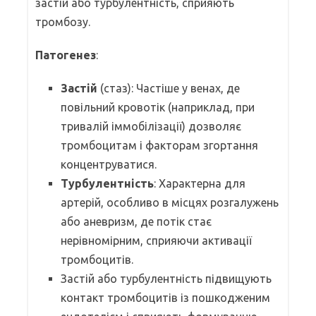
застій або турбулентність, сприяють
тромбозу.
Патогенез
:
Застій
(стаз): Частіше у венах, де
повільний кровотік (наприклад, при
тривалій іммобілізації) дозволяє
тромбоцитам і факторам згортання
концентруватися.
Турбулентність
: Характерна для
артерій, особливо в місцях розгалужень
або аневризм, де потік стає
нерівномірним, сприяючи активації
тромбоцитів.
Застій або турбулентність підвищують
контакт тромбоцитів із пошкодженим