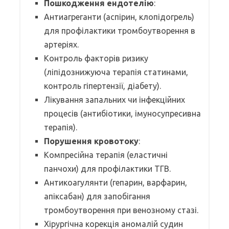
Пошкодження ендотелію
:
Антиагреганти (аспірин, клопідогрель)
для профілактики тромбоутворення в
артеріях.
Контроль факторів ризику
(ліпідознижуюча терапія статинами,
контроль гіпертензії, діабету).
Лікування запальних чи інфекційних
процесів (антибіотики, імуносупресивна
терапія).
Порушення кровотоку
:
Компресійна терапія (еластичні
панчохи) для профілактики ТГВ.
Антикоагулянти (гепарин, варфарин,
апіксабан) для запобігання
тромбоутворення при венозному стазі.
Хірургічна корекція аномалій судин