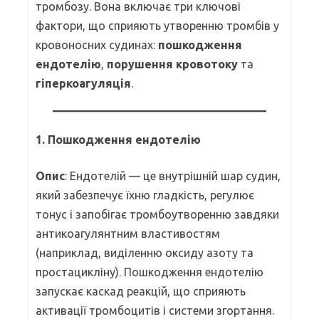
тромбозу. Вона включає три ключові
фактори, що сприяють утворенню тромбів у
кровоносних судинах:
пошкодження
ендотелію
,
порушення кровотоку
та
гіперкоагуляція
.
1. Пошкодження ендотелію
Опис
: Ендотелій — це внутрішній шар судин,
який забезпечує їхню гладкість, регулює
тонус і запобігає тромбоутворенню завдяки
антикоагулянтним властивостям
(наприклад, виділенню оксиду азоту та
простацикліну). Пошкодження ендотелію
запускає каскад реакцій, що сприяють
активації тромбоцитів і системи згортання.