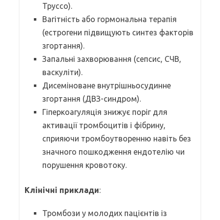
Труссо).
Вагітність або гормональна терапія
(естрогени підвищують синтез факторів
згортання).
Запальні захворювання (сепсис, СЧВ,
васкуліти).
Дисеміноване внутрішньосудинне
згортання (ДВЗ-синдром).
Гіперкоагуляція знижує поріг для
активації тромбоцитів і фібрину,
сприяючи тромбоутворенню навіть без
значного пошкодження ендотелію чи
порушення кровотоку.
Клінічні приклади
:
Тромбози у молодих пацієнтів із