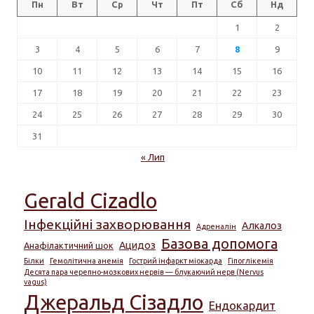
Пн
Вт
Ср
Чт
Пт
Сб
Нд
1
2
3
4
5
6
7
8
9
10
11
12
13
14
15
16
17
18
19
20
21
22
23
24
25
26
27
28
29
30
31
« Лип
Gerald Cizadlo
Інфекційні захворювання
Алкалоз
Адреналін
Базова допомога
Ацидоз
Анафілактичний шок
Білки
Гемолітична анемія
Гострий інфаркт міокарда
Гіпоглікемія
Десята пара черепно-мозкових нервів — блукаючий нерв (Nervus
vagus)
Джеральд Сізадло
Ендокардит