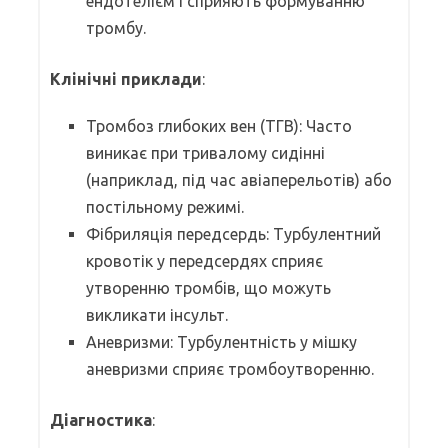
ендотелієм і сприяють формуванню
тромбу.
Клінічні приклади
:
Тромбоз глибоких вен (ТГВ): Часто
виникає при тривалому сидінні
(наприклад, під час авіаперельотів) або
постільному режимі.
Фібриляція передсердь: Турбулентний
кровотік у передсердях сприяє
утворенню тромбів, що можуть
викликати інсульт.
Аневризми: Турбулентність у мішку
аневризми сприяє тромбоутворенню.
Діагностика
: