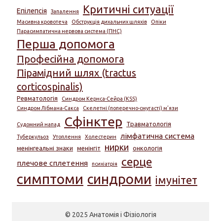
Критичні ситуації
Епілепсія
Запалення
Масивна кровотеча
Обструкція дихальних шляхів
Опіки
Парасимпатична нервова система (ПНС)
Перша допомога
Професійна допомога
Пірамідний шлях (tractus
corticospinalis)
Ревматологія
Синдром Кернса-Сейра (KSS)
Синдром Лібмана-Сакса
Скелетні (поперечно-смугасті) м’язи
Сфінктер
Травматологія
Судомний напад
лімфатична система
Туберкульоз
Утоплення
Холестерин
нирки
менінгеальні знаки
менінгіт
онкологія
серце
плечове сплетення
психіатрія
симптоми
синдроми
імунітет
© 2025 Анатомія і Фізіологія