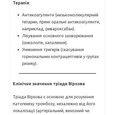
Терапія
:
Антикоагулянти (низькомолекулярний
гепарин, прямі оральні антикоагулянти,
наприклад, ривароксабан).
Лікування основного захворювання
(онкологія, запалення).
Уникнення тригерів (скасування
гормональних контрацептивів у групах
ризику).
Клінічне значення тріади Вірхова
Тріада Вірхова є основою для розуміння
патогенезу тромбозу, незалежно від його
локалізації (артеріальний, венозний чи