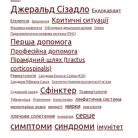
Джеральд Сізадло
Ендокардит
Критичні ситуації
Епілепсія
Запалення
Масивна кровотеча
Обструкція дихальних шляхів
Опіки
Парасимпатична нервова система (ПНС)
Перша допомога
Професійна допомога
Пірамідний шлях (tractus
corticospinalis)
Ревматологія
Синдром Кернса-Сейра (KSS)
Синдром Лібмана-Сакса
Скелетні (поперечно-смугасті) м’язи
Сфінктер
Травматологія
Судомний напад
лімфатична система
Туберкульоз
Утоплення
Холестерин
нирки
менінгеальні знаки
менінгіт
онкологія
серце
плечове сплетення
психіатрія
симптоми
синдроми
імунітет