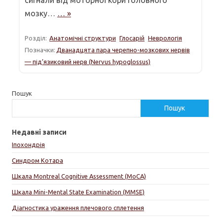
мозку…
… »
Розділ:
Анатомічні структури
Глосарій
Неврологія
Позначки:
Дванадцята пара черепно-мозкових нервів
— під’язиковий нерв (Nervus hypoglossus)
Пошук
Пошук
Недавні записи
Іпохондрія
Синдром Котара
Шкала Montreal Cognitive Assessment (MoCA)
Шкала Mini-Mental State Examination (MMSE)
Діагностика ураження плечового сплетення