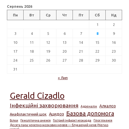
Серпень 2026
Пн
Вт
Ср
Чт
Пт
Сб
Нд
1
2
3
4
5
6
7
8
9
10
11
12
13
14
15
16
17
18
19
20
21
22
23
24
25
26
27
28
29
30
31
« Лип
Gerald Cizadlo
Інфекційні захворювання
Алкалоз
Адреналін
Базова допомога
Ацидоз
Анафілактичний шок
Білки
Гемолітична анемія
Гострий інфаркт міокарда
Гіпоглікемія
Десята пара черепно-мозкових нервів — блукаючий нерв (Nervus
vagus)