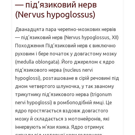
— під’язиковий нерв
(Nervus hypoglossus)
Дванадцята пара черепно-мозкових нервів
— під’язиковий нерв (Nervus hypoglossus, XII)
Походження Під’язиковий нерв є виключно
руховим і бере початок у довгастому мозку
(medulla oblongata). Його джерелом є ядро
під’язикового нерва (nucleus nervi
hypoglossi), розташоване в сірій речовині під
дном четвертого шлуночка, у так званому
трикутнику під’язикового нерва (trigonum
nervi hypoglossi) в ромбоподібній ямці. Це
ядро простягається вздовж довгастого
мозку й складається з мотонейронів, які
іннервують м’язи язика. Ядро отримує
сигнали від моторної кори головного