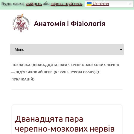
Будь ласка,
увійдіть
або
зареєструйтесь
.
Ukrainian
Перейти
до
вмісту
ПОЗНАЧКА: ДВАНАДЦЯТА ПАРА ЧЕРЕПНО-МОЗКОВИХ НЕРВІВ
— ПІД’ЯЗИКОВИЙ НЕРВ (NERVUS HYPOGLOSSUS) (1
ПУБЛІКАЦІЙ)
Дванадцята пара
черепно-мозкових нервів