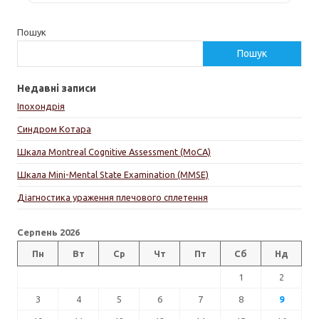
Пошук
Пошук
Недавні записи
Іпохондрія
Синдром Котара
Шкала Montreal Cognitive Assessment (MoCA)
Шкала Mini-Mental State Examination (MMSE)
Діагностика ураження плечового сплетення
Серпень 2026
Пн
Вт
Ср
Чт
Пт
Сб
Нд
1
2
3
4
5
6
7
8
9