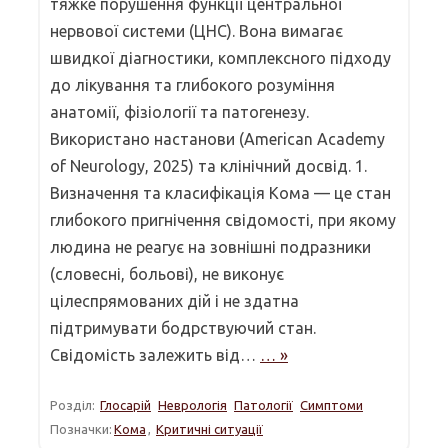
тяжке порушення функції центральної
нервової системи (ЦНС). Вона вимагає
швидкої діагностики, комплексного підходу
до лікування та глибокого розуміння
анатомії, фізіології та патогенезу.
Використано настанови (American Academy
of Neurology, 2025) та клінічний досвід. 1.
Визначення та класифікація Кома — це стан
глибокого пригнічення свідомості, при якому
людина не реагує на зовнішні подразники
(словесні, больові), не виконує
цілеспрямованих дій і не здатна
підтримувати бодрствуючий стан.
Свідомість залежить від…
… »
Розділ:
Глосарій
Неврологія
Патології
Симптоми
Позначки:
Кома
,
Критичні ситуації