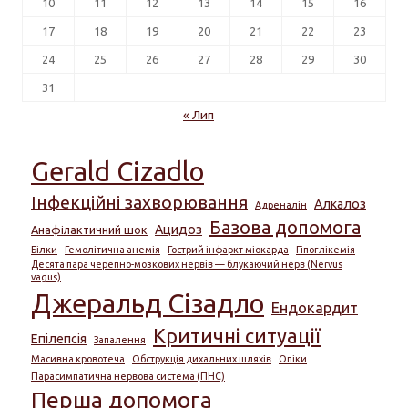
10
11
12
13
14
15
16
17
18
19
20
21
22
23
24
25
26
27
28
29
30
31
« Лип
Gerald Cizadlo
Інфекційні захворювання
Алкалоз
Адреналін
Базова допомога
Ацидоз
Анафілактичний шок
Білки
Гемолітична анемія
Гострий інфаркт міокарда
Гіпоглікемія
Десята пара черепно-мозкових нервів — блукаючий нерв (Nervus
vagus)
Джеральд Сізадло
Ендокардит
Критичні ситуації
Епілепсія
Запалення
Масивна кровотеча
Обструкція дихальних шляхів
Опіки
Парасимпатична нервова система (ПНС)
Перша допомога