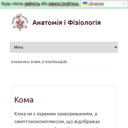
Будь ласка,
увійдіть
або
зареєструйтесь
.
Ukrainian
Перейти
до
вмісту
ПОЗНАЧКА: КОМА (1 ПУБЛІКАЦІЙ)
Кома
Кома не є окремим захворюванням, а
симптомокомплексом, що відображає