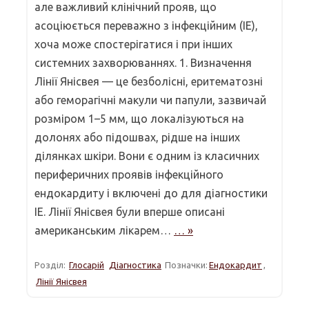
але важливий клінічний прояв, що
асоціюється переважно з інфекційним (ІЕ),
хоча може спостерігатися і при інших
системних захворюваннях. 1. Визначення
Лінії Янісвея — це безболісні, еритематозні
або геморагічні макули чи папули, зазвичай
розміром 1–5 мм, що локалізуються на
долонях або підошвах, рідше на інших
ділянках шкіри. Вони є одним із класичних
периферичних проявів інфекційного
ендокардиту і включені до для діагностики
ІЕ. Лінії Янісвея були вперше описані
американським лікарем…
… »
Розділ:
Глосарій
Діагностика
Позначки:
Ендокардит
,
Лінії Янісвея