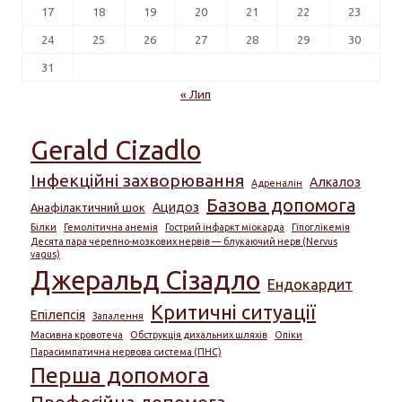
17
18
19
20
21
22
23
24
25
26
27
28
29
30
31
« Лип
Gerald Cizadlo
Інфекційні захворювання
Алкалоз
Адреналін
Базова допомога
Ацидоз
Анафілактичний шок
Білки
Гемолітична анемія
Гострий інфаркт міокарда
Гіпоглікемія
Десята пара черепно-мозкових нервів — блукаючий нерв (Nervus
vagus)
Джеральд Сізадло
Ендокардит
Критичні ситуації
Епілепсія
Запалення
Масивна кровотеча
Обструкція дихальних шляхів
Опіки
Парасимпатична нервова система (ПНС)
Перша допомога