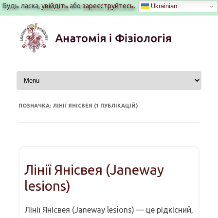
Будь ласка,
увійдіть
або
зареєструйтесь
.
Ukrainian
Перейти
до
вмісту
ПОЗНАЧКА: ЛІНІЇ ЯНІСВЕЯ (1 ПУБЛІКАЦІЙ)
Лінії Янісвея (Janeway
lesions)
Лінії Янісвея (Janeway lesions) — це рідкісний,