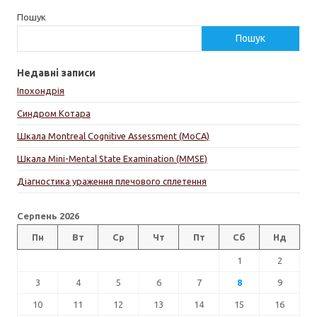
Пошук
Пошук
Недавні записи
Іпохондрія
Синдром Котара
Шкала Montreal Cognitive Assessment (MoCA)
Шкала Mini-Mental State Examination (MMSE)
Діагностика ураження плечового сплетення
Серпень 2026
Пн
Вт
Ср
Чт
Пт
Сб
Нд
1
2
3
4
5
6
7
8
9
10
11
12
13
14
15
16