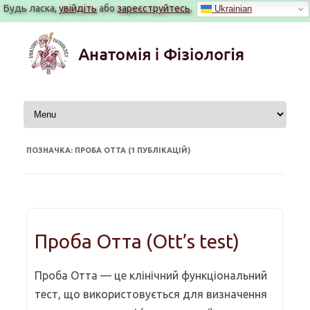
Будь ласка,
увійдіть
або
зареєструйтесь
.
Ukrainian
Перейти
до
вмісту
ПОЗНАЧКА: ПРОБА ОТТА (1 ПУБЛІКАЦІЙ)
Проба Отта (Ott’s test)
Проба Отта — це клінічний функціональний
тест, що використовується для визначення