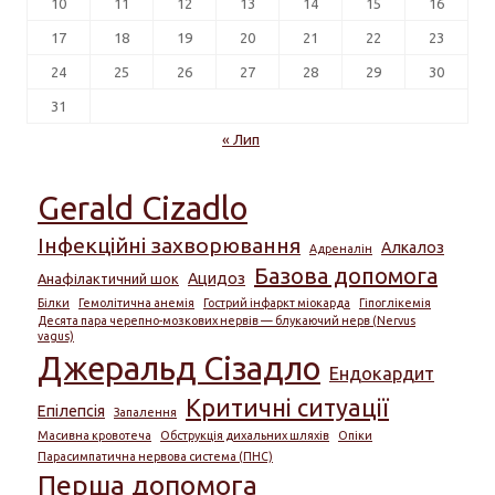
10
11
12
13
14
15
16
17
18
19
20
21
22
23
24
25
26
27
28
29
30
31
« Лип
Gerald Cizadlo
Інфекційні захворювання
Алкалоз
Адреналін
Базова допомога
Ацидоз
Анафілактичний шок
Білки
Гемолітична анемія
Гострий інфаркт міокарда
Гіпоглікемія
Десята пара черепно-мозкових нервів — блукаючий нерв (Nervus
vagus)
Джеральд Сізадло
Ендокардит
Критичні ситуації
Епілепсія
Запалення
Масивна кровотеча
Обструкція дихальних шляхів
Опіки
Парасимпатична нервова система (ПНС)
Перша допомога