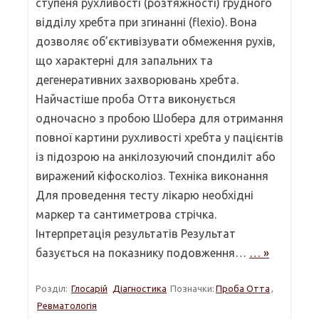
ступеня рухливості (розтяжності) грудного
відділу хребта при згинанні (flexio). Вона
дозволяє об’єктивізувати обмеження рухів,
що характерні для запальних та
дегенеративних захворювань хребта.
Найчастіше проба Отта виконується
одночасно з пробою Шобера для отримання
повної картини рухливості хребта у пацієнтів
із підозрою на анкілозуючий спондиліт або
виражений кіфосколіоз. Техніка виконання
Для проведення тесту лікарю необхідні
маркер та сантиметрова стрічка.
Інтерпретація результатів Результат
базується на показнику подовження…
… »
Розділ:
Глосарій
Діагностика
Позначки:
Проба Отта
,
Ревматологія