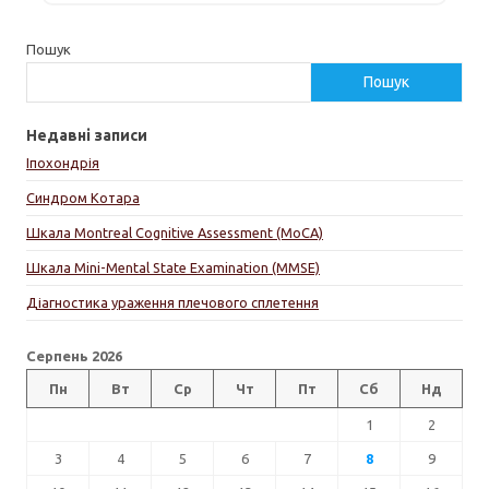
Пошук
Пошук
Недавні записи
Іпохондрія
Синдром Котара
Шкала Montreal Cognitive Assessment (MoCA)
Шкала Mini-Mental State Examination (MMSE)
Діагностика ураження плечового сплетення
Серпень 2026
Пн
Вт
Ср
Чт
Пт
Сб
Нд
1
2
3
4
5
6
7
8
9