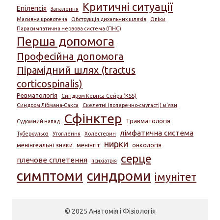
Критичні ситуації
Епілепсія
Запалення
Масивна кровотеча
Обструкція дихальних шляхів
Опіки
Парасимпатична нервова система (ПНС)
Перша допомога
Професійна допомога
Пірамідний шлях (tractus
corticospinalis)
Ревматологія
Синдром Кернса-Сейра (KSS)
Синдром Лібмана-Сакса
Скелетні (поперечно-смугасті) м’язи
Сфінктер
Травматологія
Судомний напад
лімфатична система
Туберкульоз
Утоплення
Холестерин
нирки
менінгеальні знаки
менінгіт
онкологія
серце
плечове сплетення
психіатрія
симптоми
синдроми
імунітет
© 2025 Анатомія і Фізіологія