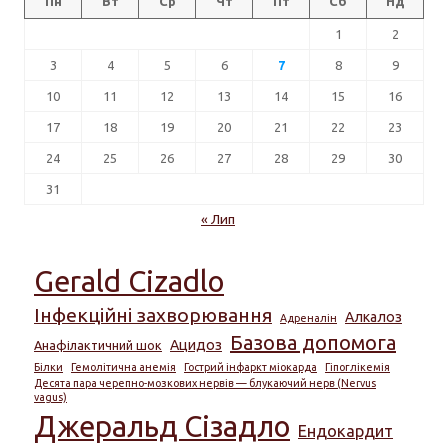
Пн
Вт
Ср
Чт
Пт
Сб
Нд
1
2
3
4
5
6
7
8
9
10
11
12
13
14
15
16
17
18
19
20
21
22
23
24
25
26
27
28
29
30
31
« Лип
Gerald Cizadlo
Інфекційні захворювання
Алкалоз
Адреналін
Базова допомога
Ацидоз
Анафілактичний шок
Білки
Гемолітична анемія
Гострий інфаркт міокарда
Гіпоглікемія
Десята пара черепно-мозкових нервів — блукаючий нерв (Nervus
vagus)
Джеральд Сізадло
Ендокардит