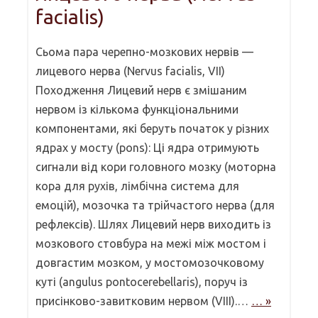
facialis)
Сьома пара черепно-мозкових нервів —
лицевого нерва (Nervus facialis, VII)
Походження Лицевий нерв є змішаним
нервом із кількома функціональними
компонентами, які беруть початок у різних
ядрах у мосту (pons): Ці ядра отримують
сигнали від кори головного мозку (моторна
кора для рухів, лімбічна система для
емоцій), мозочка та трійчастого нерва (для
рефлексів). Шлях Лицевий нерв виходить із
мозкового стовбура на межі між мостом і
довгастим мозком, у мостомозочковому
куті (angulus pontocerebellaris), поруч із
присінково-завитковим нервом (VIII).…
… »