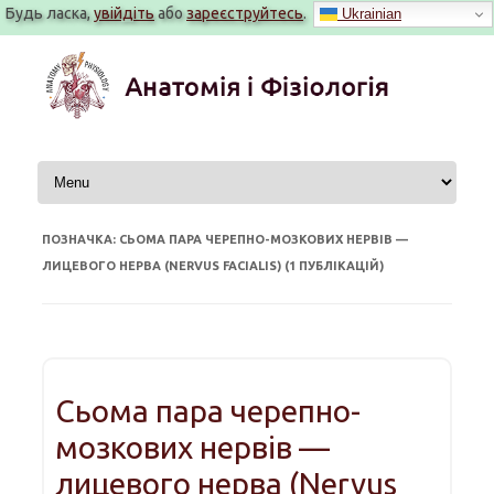
Будь ласка,
увійдіть
або
зареєструйтесь
.
Ukrainian
Перейти
до
вмісту
ПОЗНАЧКА: СЬОМА ПАРА ЧЕРЕПНО-МОЗКОВИХ НЕРВІВ —
ЛИЦЕВОГО НЕРВА (NERVUS FACIALIS) (1 ПУБЛІКАЦІЙ)
Сьома пара черепно-
мозкових нервів —
лицевого нерва (Nervus