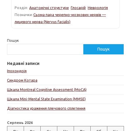
Розділ:
Анатомічні структури
Глосарій
Неврологія
Позначки:
Сьома пара черепно-мозкових нервів —
лицевого нерва (Nervus facialis)
Пошук
Пошук
Недавні записи
Іпохондрія
Синдром Котара
Шкала Montreal Cognitive Assessment (MoCA)
Шкала Mini-Mental State Examination (MMSE)
Діагностика ураження плечового сплетення
Серпень 2026