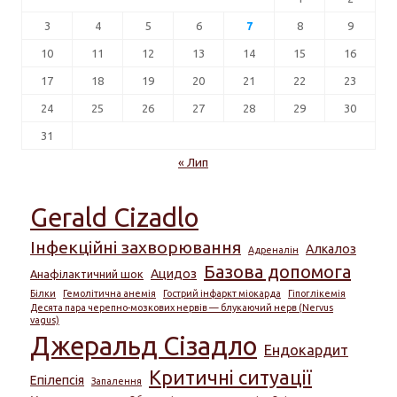
3
4
5
6
7
8
9
10
11
12
13
14
15
16
17
18
19
20
21
22
23
24
25
26
27
28
29
30
31
« Лип
Gerald Cizadlo
Інфекційні захворювання
Алкалоз
Адреналін
Базова допомога
Ацидоз
Анафілактичний шок
Білки
Гемолітична анемія
Гострий інфаркт міокарда
Гіпоглікемія
Десята пара черепно-мозкових нервів — блукаючий нерв (Nervus
vagus)
Джеральд Сізадло
Ендокардит
Критичні ситуації
Епілепсія
Запалення