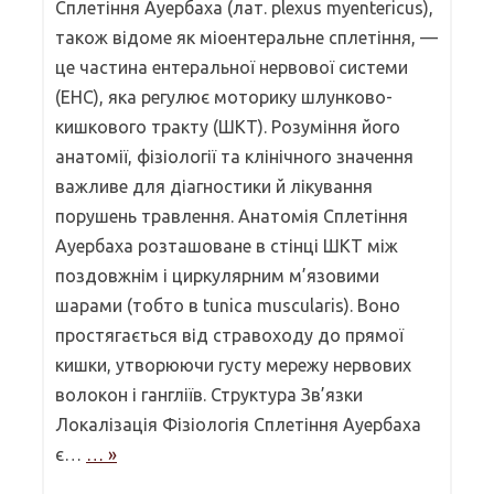
Сплетіння Ауербаха (лат. plexus myentericus),
також відоме як міоентеральне сплетіння, —
це частина ентеральної нервової системи
(ЕНС), яка регулює моторику шлунково-
кишкового тракту (ШКТ). Розуміння його
анатомії, фізіології та клінічного значення
важливе для діагностики й лікування
порушень травлення. Анатомія Сплетіння
Ауербаха розташоване в стінці ШКТ між
поздовжнім і циркулярним м’язовими
шарами (тобто в tunica muscularis). Воно
простягається від стравоходу до прямої
кишки, утворюючи густу мережу нервових
волокон і гангліїв. Структура Зв’язки
Локалізація Фізіологія Сплетіння Ауербаха
є…
… »