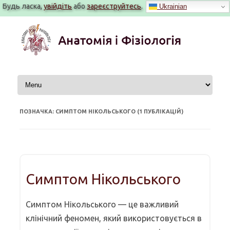
Будь ласка,
увійдіть
або
зареєструйтесь
.
Ukrainian
Перейти
до
вмісту
ПОЗНАЧКА: СИМПТОМ НІКОЛЬСЬКОГО (1 ПУБЛІКАЦІЙ)
Симптом Нікольського
Симптом Нікольського — це важливий
клінічний феномен, який використовується в