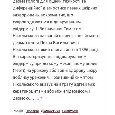
дерматології для оцінки тяжкості та
диференційної діагностики певних шкірних
захворювань, зокрема тих, що
супроводжуються відшаруванням
епідермісу. 1. Визначення Симптом
Нікольського названий на честь російського
дерматолога Петра Васильовича
Нікольського, який описав його в 1896 році.
Він характеризується відшаруванням
епідермісу при легкому механічному впливі
(терті) на уражену або зовні здорову шкіру
поблизу ураження. Позитивний симптом
Нікольського вказує на втрату адгезії між
кератиноцитами або між епідермісом і
дермою,…
… »
Розділ:
Глосарій
Діагностика
Симптоми