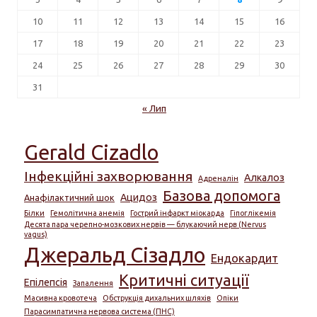
10
11
12
13
14
15
16
17
18
19
20
21
22
23
24
25
26
27
28
29
30
31
« Лип
Gerald Cizadlo
Інфекційні захворювання
Алкалоз
Адреналін
Базова допомога
Ацидоз
Анафілактичний шок
Білки
Гемолітична анемія
Гострий інфаркт міокарда
Гіпоглікемія
Десята пара черепно-мозкових нервів — блукаючий нерв (Nervus
vagus)
Джеральд Сізадло
Ендокардит
Критичні ситуації
Епілепсія
Запалення
Масивна кровотеча
Обструкція дихальних шляхів
Опіки
Парасимпатична нервова система (ПНС)