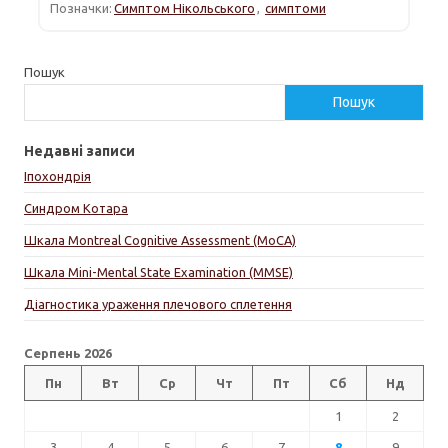
Позначки:
Симптом Нікольського
,
симптоми
Пошук
Пошук
Недавні записи
Іпохондрія
Синдром Котара
Шкала Montreal Cognitive Assessment (MoCA)
Шкала Mini-Mental State Examination (MMSE)
Діагностика ураження плечового сплетення
Серпень 2026
Пн
Вт
Ср
Чт
Пт
Сб
Нд
1
2
3
4
5
6
7
8
9