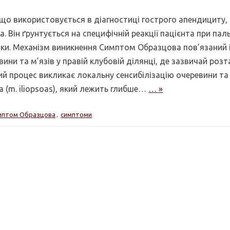
що використовується в діагностиці гострого апендициту,
. Він ґрунтується на специфічній реакції пацієнта при пал
івки. Механізм виникнення Симптом Образцова пов’язаний 
ини та м’язів у правій клубовій ділянці, де зазвичай ро
ий процес викликає локальну сенсибілізацію очеревини та
 (m. iliopsoas), який лежить глибше…
… »
мптом Образцова
,
симптоми