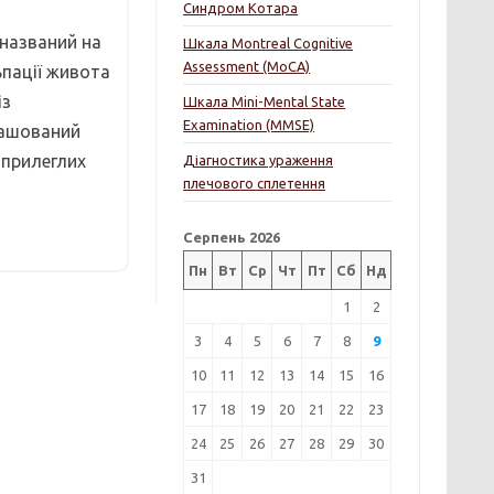
Синдром Котара
 названий на
Шкала Montreal Cognitive
Assessment (MoCA)
ьпації живота
із
Шкала Mini-Mental State
Examination (MMSE)
зташований
 прилеглих
Діагностика ураження
плечового сплетення
Серпень 2026
Пн
Вт
Ср
Чт
Пт
Сб
Нд
1
2
3
4
5
6
7
8
9
10
11
12
13
14
15
16
17
18
19
20
21
22
23
24
25
26
27
28
29
30
31