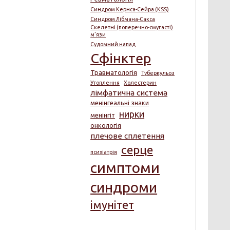
Синдром Кернса-Сейра (KSS)
Синдром Лібмана-Сакса
Скелетні (поперечно-смугасті)
м’язи
Судомний напад
Сфінктер
Травматологія
Туберкульоз
Утоплення
Холестерин
лімфатична система
менінгеальні знаки
нирки
менінгіт
онкологія
плечове сплетення
серце
психіатрія
симптоми
синдроми
імунітет