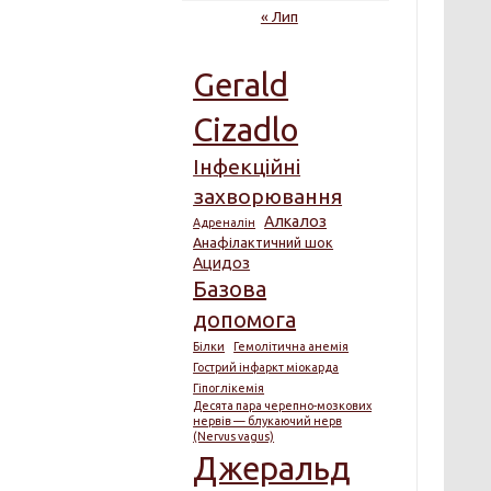
« Лип
Gerald
Cizadlo
Інфекційні
захворювання
Алкалоз
Адреналін
Анафілактичний шок
Ацидоз
Базова
допомога
Білки
Гемолітична анемія
Гострий інфаркт міокарда
Гіпоглікемія
Десята пара черепно-мозкових
нервів — блукаючий нерв
(Nervus vagus)
Джеральд