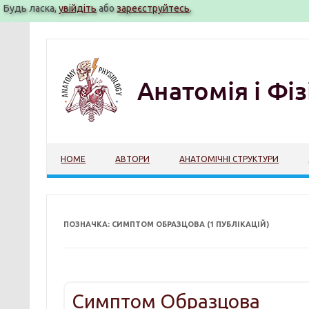
Будь ласка,
увійдіть
або
зареєструйтесь
.
Перейти
до
вмісту
HOME
АВТОРИ
АНАТОМІЧНІ СТРУКТУРИ
ПОЗНАЧКА: СИМПТОМ ОБРАЗЦОВА (1 ПУБЛІКАЦІЙ)
Симптом Образцова