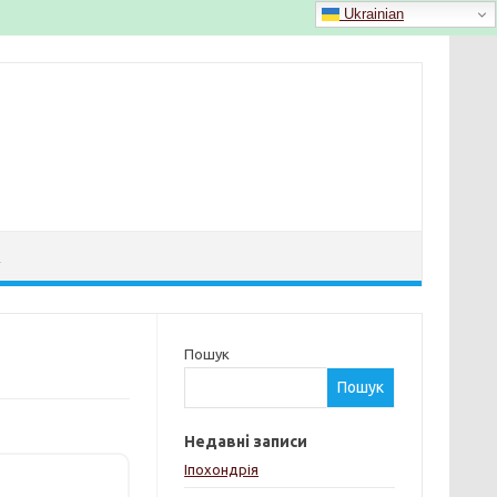
Ukrainian
Й
Пошук
Пошук
Недавні записи
Іпохондрія