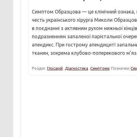
Симптом Образцова — це клінічний ознака, 
честь українського хірурга Миколи Образцова
в поєднанні з активним рухом нижньої кінц
подразненням запаленої парієтальної очерев
апендикс. При гострому апендициті запальн
тканин, зокрема клубово-поперекового м’яза
Розділ:
Глосарій
Діагностика
Симптоми
Позначки:
Си