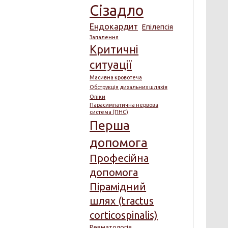
Сізадло
Ендокардит
Епілепсія
Запалення
Критичні
ситуації
Масивна кровотеча
Обструкція дихальних шляхів
Опіки
Парасимпатична нервова
система (ПНС)
Перша
допомога
Професійна
допомога
Пірамідний
шлях (tractus
corticospinalis)
Ревматологія