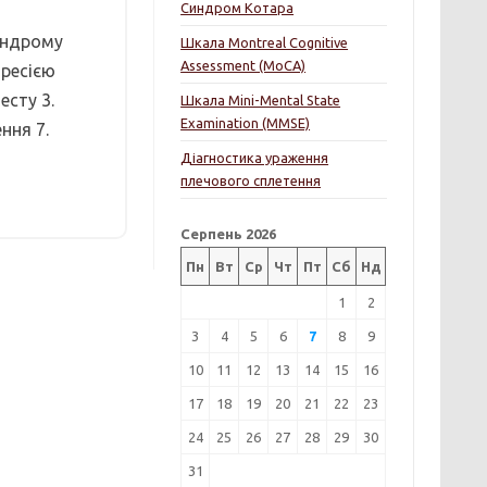
Синдром Котара
синдрому
Шкала Montreal Cognitive
Assessment (MoCA)
пресією
есту 3.
Шкала Mini-Mental State
Examination (MMSE)
ння 7.
Діагностика ураження
плечового сплетення
Серпень 2026
Пн
Вт
Ср
Чт
Пт
Сб
Нд
1
2
3
4
5
6
7
8
9
10
11
12
13
14
15
16
17
18
19
20
21
22
23
24
25
26
27
28
29
30
31