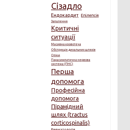
Сізадло
Ендокардит
Епілепсія
Запалення
Критичні
ситуації
Масивна кровотеча
Обструкція дихальних шляхів
Опіки
Парасимпатична нервова
система (ПНС)
Перша
допомога
Професійна
допомога
Пірамідний
шлях (tractus
corticospinalis)
Ревматологія