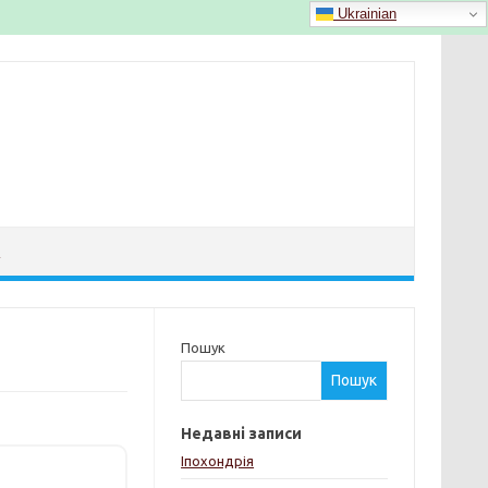
Ukrainian
Й
Пошук
Пошук
Недавні записи
Іпохондрія