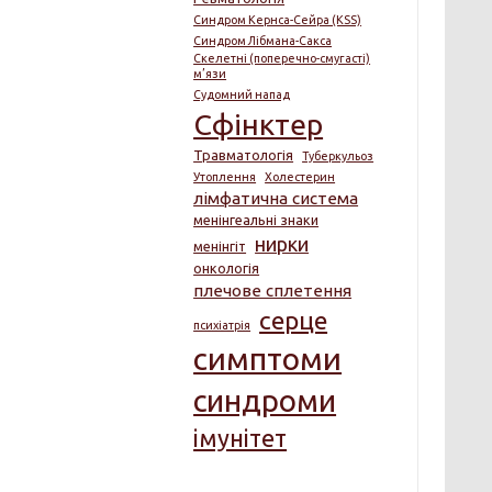
Синдром Кернса-Сейра (KSS)
Синдром Лібмана-Сакса
Скелетні (поперечно-смугасті)
м’язи
Судомний напад
Сфінктер
Травматологія
Туберкульоз
Утоплення
Холестерин
лімфатична система
менінгеальні знаки
нирки
менінгіт
онкологія
плечове сплетення
серце
психіатрія
симптоми
синдроми
імунітет