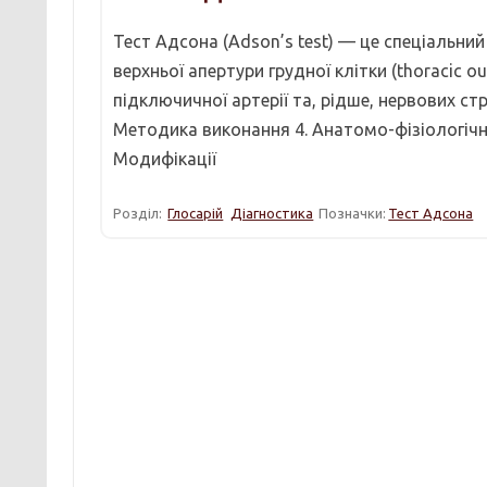
Тест Адсона (Adson’s test) — це спеціальни
верхньої апертури грудної клітки (thoracic o
підключичної артерії та, рідше, нервових стр
Методика виконання 4. Анатомо-фізіологічне
Модифікації
Розділ:
Глосарій
Діагностика
Позначки:
Тест Адсона