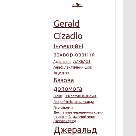
« Лип
Gerald
Cizadlo
Інфекційні
захворювання
Алкалоз
Адреналін
Анафілактичний шок
Ацидоз
Базова
допомога
Білки
Гемолітична анемія
Гострий інфаркт міокарда
Гіпоглікемія
Десята пара черепно-мозкових
нервів — блукаючий нерв
(Nervus vagus)
Джеральд