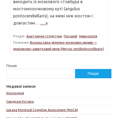
виходить із мозкового стовбура в
мостомозочковому куті (angulus
pontocerebellaris), на межі між мостом і
довгастим…
… »
Розділ:
Анатомічні структури
Глосарій
Неврологія
Позначки:
Восьма пара черепно-мозкових нервів —
присінково-завитковий нерв (Nervus vestibulocochlearis)
Пошук
Пошук
Недавні записи
Іпохондрія
Синдром Котара
Шкала Montreal Cognitive Assessment (MoCA)