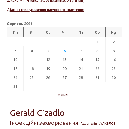
Шкала Mini-Mental State Examination (MMSE)
Діагностика ураження плечового сплетення
Серпень 2026
Пн
Вт
Ср
Чт
Пт
Сб
Нд
1
2
3
4
5
6
7
8
9
10
11
12
13
14
15
16
17
18
19
20
21
22
23
24
25
26
27
28
29
30
31
« Лип
Gerald Cizadlo
Інфекційні захворювання
Алкалоз
Адреналін