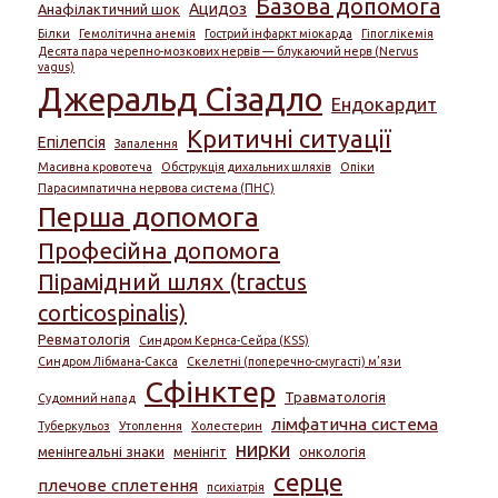
Базова допомога
Ацидоз
Анафілактичний шок
Білки
Гемолітична анемія
Гострий інфаркт міокарда
Гіпоглікемія
Десята пара черепно-мозкових нервів — блукаючий нерв (Nervus
vagus)
Джеральд Сізадло
Ендокардит
Критичні ситуації
Епілепсія
Запалення
Масивна кровотеча
Обструкція дихальних шляхів
Опіки
Парасимпатична нервова система (ПНС)
Перша допомога
Професійна допомога
Пірамідний шлях (tractus
corticospinalis)
Ревматологія
Синдром Кернса-Сейра (KSS)
Синдром Лібмана-Сакса
Скелетні (поперечно-смугасті) м’язи
Сфінктер
Травматологія
Судомний напад
лімфатична система
Туберкульоз
Утоплення
Холестерин
нирки
менінгеальні знаки
менінгіт
онкологія
серце
плечове сплетення
психіатрія