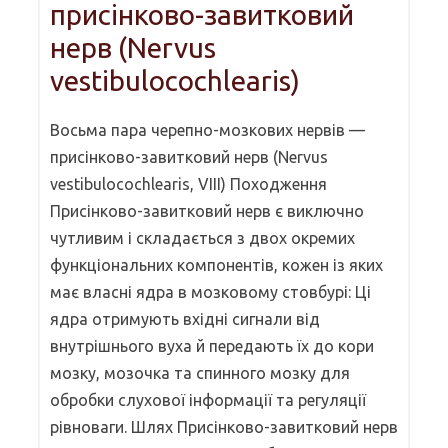
присінково-завитковий
нерв (Nervus
vestibulocochlearis)
Восьма пара черепно-мозкових нервів —
присінково-завитковий нерв (Nervus
vestibulocochlearis, VIII) Походження
Присінково-завитковий нерв є виключно
чутливим і складається з двох окремих
функціональних компонентів, кожен із яких
має власні ядра в мозковому стовбурі: Ці
ядра отримують вхідні сигнали від
внутрішнього вуха й передають їх до кори
мозку, мозочка та спинного мозку для
обробки слухової інформації та регуляції
рівноваги. Шлях Присінково-завитковий нерв