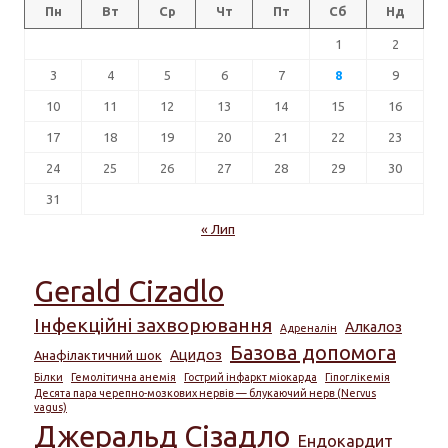
Пн
Вт
Ср
Чт
Пт
Сб
Нд
1
2
3
4
5
6
7
8
9
10
11
12
13
14
15
16
17
18
19
20
21
22
23
24
25
26
27
28
29
30
31
« Лип
Gerald Cizadlo
Інфекційні захворювання
Алкалоз
Адреналін
Базова допомога
Ацидоз
Анафілактичний шок
Білки
Гемолітична анемія
Гострий інфаркт міокарда
Гіпоглікемія
Десята пара черепно-мозкових нервів — блукаючий нерв (Nervus
vagus)
Джеральд Сізадло
Ендокардит