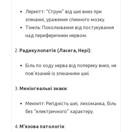
Лермітт: “Струм” від шиї вниз при
згинанні, ураження спинного мозку.
Тінель: Поколювання від постукування
над периферичним нервом.
2.
Радикулопатія (Ласега, Нері)
:
Біль по ходу нерва від попереку вниз, не
пов’язаний із згинанням шиї.
3.
Менінгеальні знаки
:
Менінгіт: Ригідність шиї, лихоманка, біль
без “електричного” характеру.
4.
М’язова патологія
: