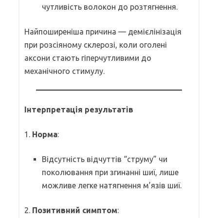
чутливість волокон до розтягнення.
Найпоширеніша причина — демієлінізація
при розсіяному склерозі, коли оголені
аксони стають гіперчутливими до
механічного стимулу.
Інтерпретація результатів
1.
Норма
:
Відсутність відчуттів “струму” чи
поколювання при згинанні шиї, лише
можливе легке натягнення м’язів шиї.
2.
Позитивний симптом
: