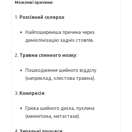
Можливі причини:
1.
Розсіяний склероз
:
Найпоширеніша причина через
демієлінізацію задніх стовпів.
2.
Травма спинного мозку
:
Пошкодження шийного відділу
(наприклад, хлистова травма).
3.
Компресія
:
Грижа шийного диска, пухлина
(менінгіома, метастази).
4.
Запальні процеси
: