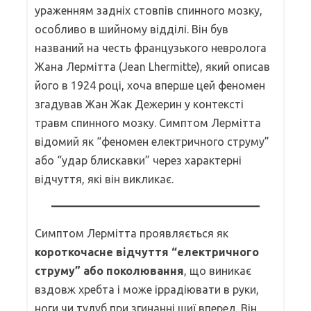
ураженням задніх стовпів спинного мозку,
особливо в шийному відділі. Він був
названий на честь французького невролога
Жана Лермітта (Jean Lhermitte), який описав
його в 1924 році, хоча вперше цей феномен
згадував Жан Жак Дежерин у контексті
травм спинного мозку. Симптом Лермітта
відомий як “феномен електричного струму”
або “удар блискавки” через характерні
відчуття, які він викликає.
Симптом Лермітта проявляється як
короткочасне відчуття “електричного
струму” або поколювання
, що виникає
вздовж хребта і може іррадіювати в руки,
ноги чи тулуб при згинанні шиї вперед. Він