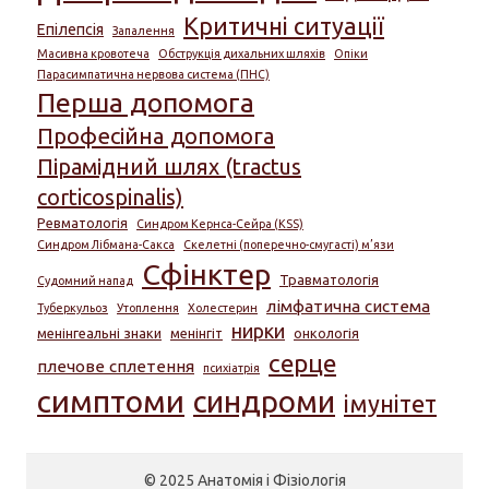
Критичні ситуації
Епілепсія
Запалення
Масивна кровотеча
Обструкція дихальних шляхів
Опіки
Парасимпатична нервова система (ПНС)
Перша допомога
Професійна допомога
Пірамідний шлях (tractus
corticospinalis)
Ревматологія
Синдром Кернса-Сейра (KSS)
Синдром Лібмана-Сакса
Скелетні (поперечно-смугасті) м’язи
Сфінктер
Травматологія
Судомний напад
лімфатична система
Туберкульоз
Утоплення
Холестерин
нирки
менінгеальні знаки
менінгіт
онкологія
серце
плечове сплетення
психіатрія
симптоми
синдроми
імунітет
© 2025 Анатомія і Фізіологія