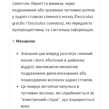
Симптом Лермітта виникає через
подразнення або ураження чутливих шляхів
у задніх стовпах спинного мозку (fasciculus
gracilis і fasciculus cuneatus), які передають
пропріоцептивну та тактильну інформацію:
1.
Механізм
:
Згинання шиї вперед розтягує спинний
мозок і його оболонки в шийному
відділі, викликаючи механічне
подразнення демієлінізованих або
пошкоджених волокон задніх стовпів.
Це генерує ектопічні імпульси в
чутливих аксонах, які сприймаються як
“електричний струм”, що поширюється
вниз.