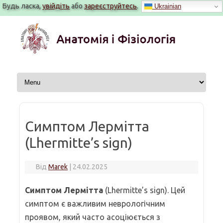
Будь ласка,
увійдіть
або
зареєструйтесь
.
Ukrainian
Перейти
до
вмісту
Симптом Лермітта
(Lhermitte’s sign)
Від
Marek
|
24.02.2025
Симптом Лермітта
(Lhermitte’s sign). Цей
симптом є важливим неврологічним
проявом, який часто асоціюється з