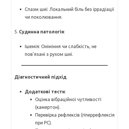
Спазм шиї: Локальний біль без іррадіації
чи поколювання.
5.
Судинна патологія
:
Ішемія: Оніміння чи слабкість, не
пов’язані з рухом шиї.
Діагностичний підхід
Додаткові тести
:
Оцінка вібраційної чутливості
(камертон).
Перевірка рефлексів (гіперрефлексія
при РС).