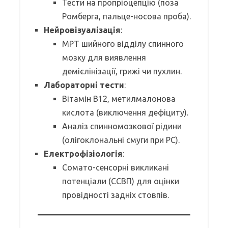
Тести на пропріоцепцію (поза
Ромберга, пальце-носова проба).
Нейровізуалізація
:
МРТ шийного відділу спинного
мозку для виявлення
демієлінізації, грижі чи пухлин.
Лабораторні тести
:
Вітамін B12, метилмалонова
кислота (виключення дефіциту).
Аналіз спинномозкової рідини
(олігоклональні смуги при РС).
Електрофізіологія
:
Сомато-сенсорні викликані
потенціали (ССВП) для оцінки
провідності задніх стовпів.