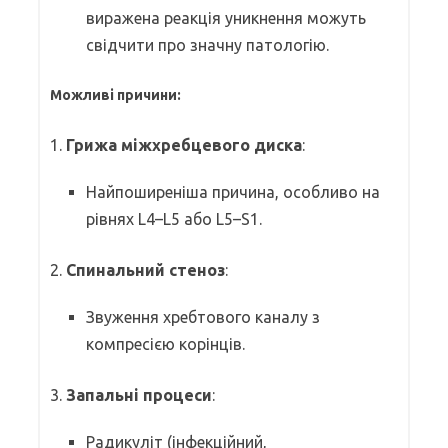
виражена реакція уникнення можуть
свідчити про значну патологію.
Можливі причини:
1.
Грижа міжхребцевого диска
:
Найпоширеніша причина, особливо на
рівнях L4–L5 або L5–S1.
2.
Спинальний стеноз
:
Звуження хребтового каналу з
компресією корінців.
3.
Запальні процеси
:
Радикуліт (інфекційний,