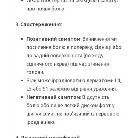
Лікар спостерігає за реакцією і запитує
про появу болю.
3.
Спостереження
:
Позитивний симптом
: Виникнення чи
посилення болю в попереку, сідниці або
по задній поверхні ноги (по ходу
сідничного нерва) під час згинання
голови.
Біль може іррадіювати в дерматоми L4,
L5 або S1 залежно від рівня ураження.
Негативний симптом
: Відсутність
болю або лише легкий дискомфорт у
шиї чи спині, не пов’язаний із нервовою
іррадіацією.
4.
Додаткові модифікації
: