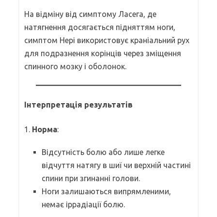
На відміну від симптому Ласега, де
натягнення досягається підняттям ноги,
симптом Нері використовує краніальний рух
для подразнення корінців через зміщення
спинного мозку і оболонок.
Інтерпретація результатів
1.
Норма
:
Відсутність болю або лише легке
відчуття натягу в шиї чи верхній частині
спини при згинанні голови.
Ноги залишаються випрямленими,
немає іррадіації болю.