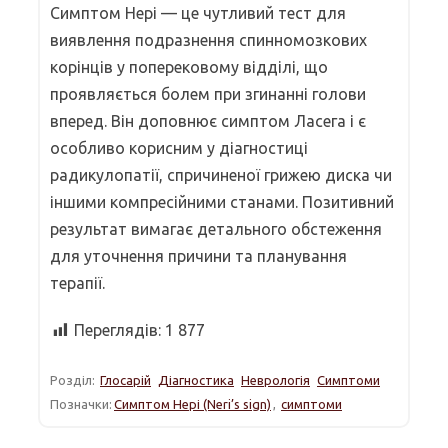
Симптом Нері — це чутливий тест для
виявлення подразнення спинномозкових
корінців у поперековому відділі, що
проявляється болем при згинанні голови
вперед. Він доповнює симптом Ласега і є
особливо корисним у діагностиці
радикулопатії, спричиненої грижею диска чи
іншими компресійними станами. Позитивний
результат вимагає детального обстеження
для уточнення причини та планування
терапії.
Переглядів:
1 877
Розділ:
Глосарій
Діагностика
Неврологія
Симптоми
Позначки:
Симптом Нері (Neri’s sign)
,
симптоми