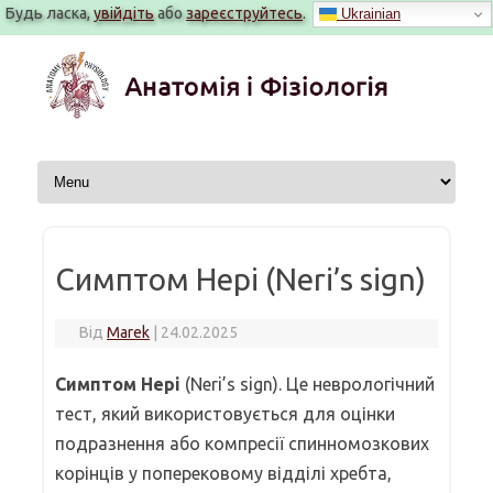
Будь ласка,
увійдіть
або
зареєструйтесь
.
Ukrainian
Перейти
до
вмісту
Симптом Нері (Neri’s sign)
Від
Marek
|
24.02.2025
Симптом Нері
(Neri’s sign). Це неврологічний
тест, який використовується для оцінки
подразнення або компресії спинномозкових
корінців у поперековому відділі хребта,