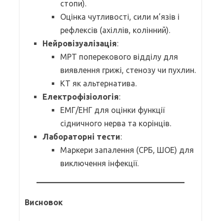
стопи).
Оцінка чутливості, сили м’язів і
рефлексів (ахіллів, колінний).
Нейровізуалізація
:
МРТ поперекового відділу для
виявлення грижі, стенозу чи пухлин.
КТ як альтернатива.
Електрофізіологія
:
ЕМГ/ЕНГ для оцінки функції
сідничного нерва та корінців.
Лабораторні тести
:
Маркери запалення (СРБ, ШОЕ) для
виключення інфекції.
Висновок