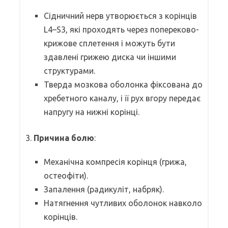
Сідничний нерв утворюється з корінців
L4–S3, які проходять через попереково-
крижове сплетення і можуть бути
здавлені грижею диска чи іншими
структурами.
Тверда мозкова оболонка фіксована до
хребетного каналу, і її рух вгору передає
напругу на нижні корінці.
3.
Причина болю
:
Механічна компресія корінця (грижа,
остеофіти).
Запалення (радикуліт, набряк).
Натягнення чутливих оболонок навколо
корінців.