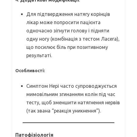
Для підтвердження натягу корінців
лікар може попросити пацієнта
одночасно зігнути голову і підняти
одну ногу (комбінація з тестом Ласега),
що посилює біль при позитивному
результаті.
Особливості:
Симптом Нері часто супроводжується
мимовільним згинанням колін під час
тесту, щоб зменшити натягнення нервів
(так звана “реакція уникнення”).
Патофізіологія