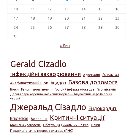
10
11
12
13
14
15
16
17
18
19
20
21
22
23
24
25
26
27
28
29
30
31
« Лип
Gerald Cizadlo
Інфекційні захворювання
Алкалоз
Адреналін
Базова допомога
Ацидоз
Анафілактичний шок
Білки
Гемолітична анемія
Гострий інфаркт міокарда
Гіпоглікемія
Десята пара черепно-мозкових нервів — блукаючий нерв (Nervus
vagus)
Джеральд Сізадло
Ендокардит
Критичні ситуації
Епілепсія
Запалення
Масивна кровотеча
Обструкція дихальних шляхів
Опіки
Парасимпатична нервова система (ПНС)