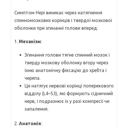
Симптом Нері виникає через натягнення
спинномозкових корінців і твердої мозкової
оболонки при згинанні голови вперед:
1.
Механізм
:
Згинання голови тягне спинний мозок і
тверду мозкову оболонку вгору через
їхню анатомічну фіксацію до хребта і
черепа.
Це натягує нервові корінці поперекового
відділу (L4–S3), які формують сідничний
нерв, і подразнює їх у разі компресії чи
запалення.
2.
Анатомія
: