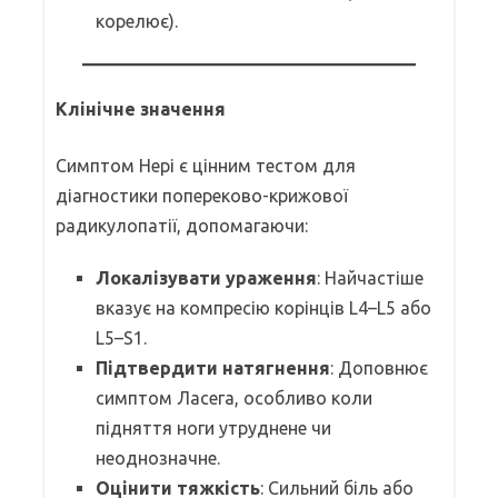
корелює).
Клінічне значення
Симптом Нері є цінним тестом для
діагностики попереково-крижової
радикулопатії, допомагаючи:
Локалізувати ураження
: Найчастіше
вказує на компресію корінців L4–L5 або
L5–S1.
Підтвердити натягнення
: Доповнює
симптом Ласега, особливо коли
підняття ноги утруднене чи
неоднозначне.
Оцінити тяжкість
: Сильний біль або