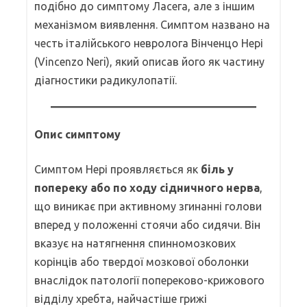
подібно до симптому Ласега, але з іншим
механізмом виявлення. Симптом названо на
честь італійського невролога Вінченцо Нері
(Vincenzo Neri), який описав його як частину
діагностики радикулопатії.
Опис симптому
Симптом Нері проявляється як
біль у
попереку або по ходу сідничного нерва
,
що виникає при активному згинанні голови
вперед у положенні стоячи або сидячи. Він
вказує на натягнення спинномозкових
корінців або твердої мозкової оболонки
внаслідок патології попереково-крижового
відділу хребта, найчастіше грижі