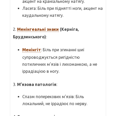
акцент на краніальному натягу.
Ласега: Біль при піднятті ноги, акцент на
каудальному натягу.
2.
Менінгеальні знаки
(Керніга,
Брудзинського)
:
Менінгіт
: Біль при згинанні шиї
супроводжується ригідністю
потиличних м’язів і лихоманкою, а не
іррадіацією в ногу.
3.
М’язова патологія
:
Спазм поперекових м’язів: Біль
локальний, не іррадіює по нерву.