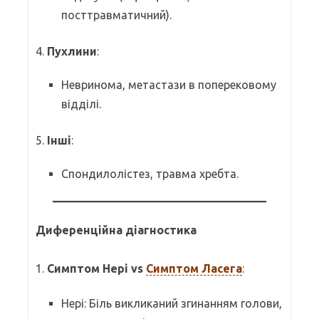
посттравматичний).
4.
Пухлини
:
Невринома, метастази в поперековому
відділі.
5.
Інші
:
Спондилолістез, травма хребта.
Диференційна діагностика
1.
Симптом Нері vs
Симптом Ласега
:
Нері: Біль викликаний згинанням голови,