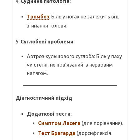
4.
Судинна патологія
:
Тромбоз
: Біль у ногах не залежить від
згинання голови.
5.
Суглобові проблеми
:
Артроз кульшового суглоба: Біль у паху
чи стегні, не пов’язаний із нервовим
натягом.
Діагностичний підхід
Додаткові тести
:
Симптом Ласега
(для порівняння).
Тест Брагарда
(дорсифлексія