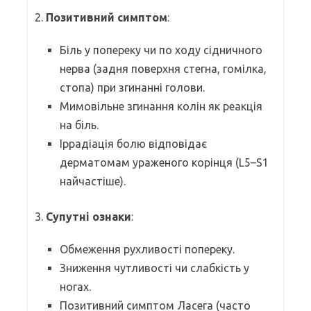
2.
Позитивний симптом
:
Біль у попереку чи по ходу сідничного
нерва (задня поверхня стегна, гомілка,
стопа) при згинанні голови.
Мимовільне згинання колін як реакція
на біль.
Іррадіація болю відповідає
дерматомам ураженого корінця (L5–S1
найчастіше).
3.
Супутні ознаки
:
Обмеження рухливості попереку.
Зниження чутливості чи слабкість у
ногах.
Позитивний симптом Ласега (часто