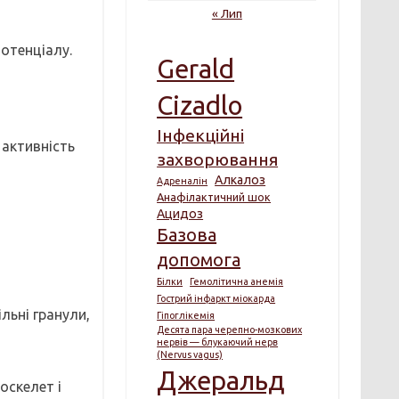
« Лип
потенціалу.
Gerald
Cizadlo
Інфекційні
 активність
захворювання
Алкалоз
Адреналін
Анафілактичний шок
Ацидоз
Базова
допомога
Білки
Гемолітична анемія
,
Гострий інфаркт міокарда
льні гранули,
Гіпоглікемія
Десята пара черепно-мозкових
нервів — блукаючий нерв
(Nervus vagus)
Джеральд
оскелет і