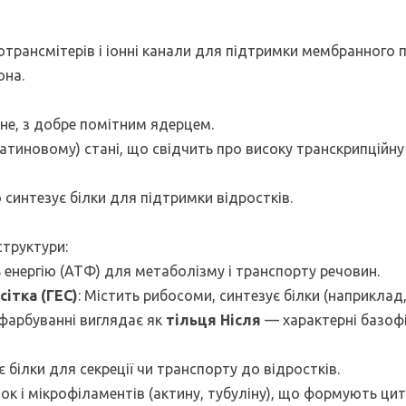
отрансмітерів і іонні канали для підтримки мембранного 
она.
не, з добре помітним ядерцем.
атиновому) стані, що свідчить про високу транскрипційну
 синтезує білки для підтримки відростків.
структури:
ь енергію (АТФ) для метаболізму і транспорту речовин.
ітка (ГЕС)
: Містить рибосоми, синтезує білки (наприклад
 фарбуванні виглядає як
тільця Нісля
— характерні базофі
є білки для секреції чи транспорту до відростків.
ок і мікрофіламентів (актину, тубуліну), що формують цит