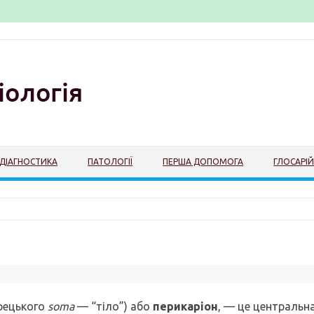
ДІАГНОСТИКА
ПАТОЛОГІЇ
ПЕРША ДОПОМОГА
ГЛОСАРІ
грецького
soma
— “тіло”) або
перикаріон
, — це центральн