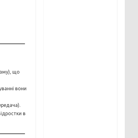
зму), що
дуванні вони
ередача).
відростки в