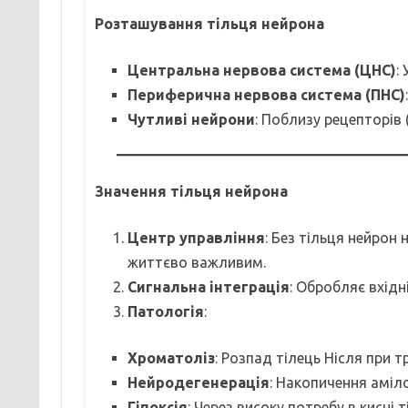
Розташування тільця нейрона
Центральна нервова система (ЦНС)
:
Периферична нервова система (ПНС)
Чутливі нейрони
: Поблизу рецепторів 
Значення тільця нейрона
Центр управління
: Без тільця нейрон
життєво важливим.
Сигнальна інтеграція
: Обробляє вхідні
Патологія
:
Хроматоліз
: Розпад тілець Нісля при т
Нейродегенерація
: Накопичення аміло
Гіпоксія
: Через високу потребу в кисні т