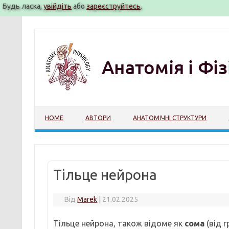
Будь ласка,
увійдіть
або
зареєструйтесь
.
Перейти
до
вмісту
HOME
АВТОРИ
АНАТОМІЧНІ СТРУКТУРИ
Тільце нейрона
Від
Marek
|
21.02.2025
Тільце нейрона, також відоме як
сома
(від 