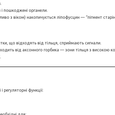
.
 і пошкоджені органели.
бливо з віком) накопичується ліпофусцин — “пігмент старін
стки, що відходять від тільця, сприймають сигнали.
ідходить від аксонного горбика — зони тільця з високою 
.
і регуляторні функції:
необхідні для: