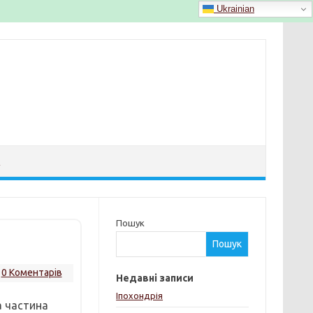
Ukrainian
Й
Пошук
Пошук
0 Коментарів
Недавні записи
Іпохондрія
а частина