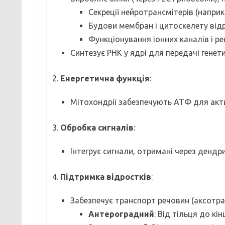
Секреції нейротрансмітерів (напри
Будови мембран і цитоскелету відр
Функціонування іонних каналів і ре
Синтезує РНК у ядрі для передачі генети
2.
Енергетична функція
:
Мітохондрії забезпечують АТФ для активн
3.
Обробка сигналів
:
Інтегрує сигнали, отримані через дендрит
4.
Підтримка відростків
:
Забезпечує транспорт речовин (аксотра
Антероградний
: Від тільця до кін