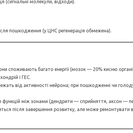
ьця (сигнальні молекули, відходи).
ісля пошкодження (у ЦНС регенерація обмежена).
рони споживають багато енергії (мозок — 20% кисню органі
хондрій і ГЕС.
 залежать від активності нейрона; при пошкодженні чи голо
іл функцій між зонами (дендрити — сприйняття, аксон — п
ілиться після завершення розвитку, але може ремонтувати 