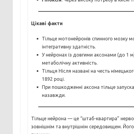
Цікаві факти
Тільце мотонейронів спинного мозку м
інтегративну здатність.
У нейронах із довгими аксонами (до 1 м
метаболічну активність.
Тільця Нісля названі на честь німецьк
1892 році.
При пошкодженні аксона тільце запуска
назавжди.
Тільце нейрона — це “штаб-квартира” нервово
зовнішнім та внутрішнім середовищем. Його