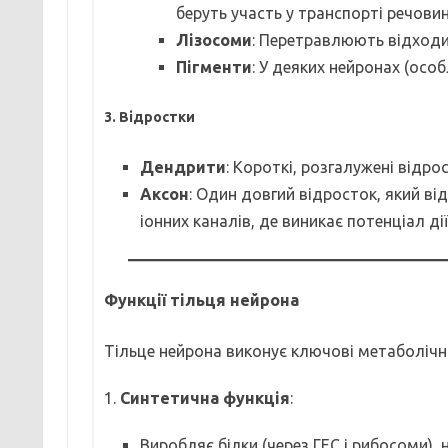
беруть участь у транспорті речовин
Лізосоми
: Перетравлюють відходи
Пігменти
: У деяких нейронах (осо
3. Відростки
Дендрити
: Короткі, розгалужені відро
Аксон
: Один довгий відросток, який в
іонних каналів, де виникає потенціал дії
Функції тільця нейрона
Тільце нейрона виконує ключові метаболічні 
1.
Синтетична функція
:
Виробляє білки (через ГЕС і рибосоми), 