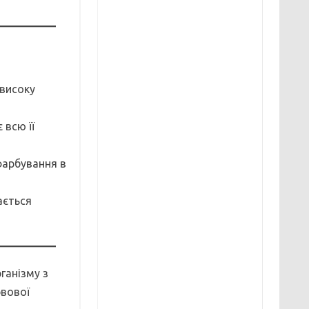
 високу
 всю її
фарбування в
ається
ганізму з
рвової