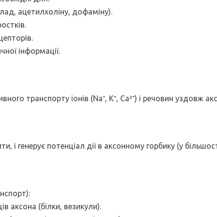
клад, ацетилхоліну, дофаміну).
остків.
цепторів.
чної інформації.
ого транспорту іонів (Na⁺, K⁺, Ca²⁺) і речовин уздовж ак
и, і генерує потенціал дії в аксонному горбику (у більшост
нспорт):
ців аксона (білки, везикули).