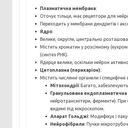
Плазматична мембрана
:
Оточує тільце, має рецептори для нейр
Переходить у мембрани дендритів і акс
Ядро
:
Велике, округле, центрально розташова
Містить хроматин у розсіяному (еухром
(синтез РНК).
Ядерце велике, оскільки нейрон активно
Цитоплазма (перикаріон)
:
Містить численні органели і специфічні 
Мітохондрії
: Багато, забезпечуют
Гранульована ендоплазматична с
нейротрансмітери, ферменти). При
видимі під мікроскопом.
Апарат Гольджі
: Модифікує і паку
Нейрофібрили
: Пучки мікротрубоч