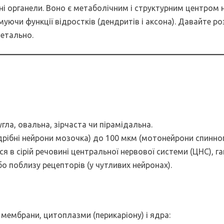
вні органели. Воно є метаболічним і структурним центром 
муючи функції відростків (дендритів і аксона). Давайте р
детально.
угла, овальна, зірчаста чи пірамідальна.
(дрібні нейрони мозочка) до 100 мкм (мотонейрони спинног
ся в сірій речовині центральної нервової системи (ЦНС), га
о поблизу рецепторів (у чутливих нейронах).
мембрани, цитоплазми (перикаріону) і ядра: