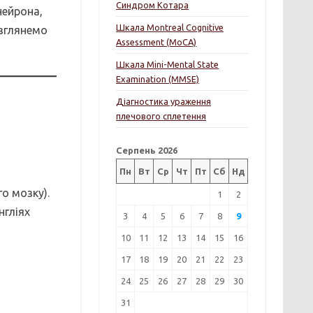
Синдром Котара
нейрона,
Шкала Montreal Cognitive
озглянемо
Assessment (MoCA)
Шкала Mini-Mental State
Examination (MMSE)
Діагностика ураження
плечового сплетення
Серпень 2026
Пн
Вт
Ср
Чт
Пт
Сб
Нд
о мозку).
1
2
нгліях
3
4
5
6
7
8
9
10
11
12
13
14
15
16
17
18
19
20
21
22
23
24
25
26
27
28
29
30
31