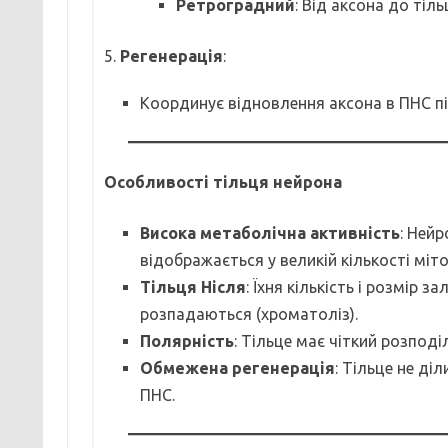
Ретроградний
: Від аксона до тіл
5.
Регенерація
:
Координує відновлення аксона в ПНС п
Особливості тільця нейрона
Висока метаболічна активність
: Ней
відображається у великій кількості міто
Тільця Нісля
: Їхня кількість і розмір
розпадаються (хроматоліз).
Полярність
: Тільце має чіткий розпод
Обмежена регенерація
: Тільце не д
ПНС.