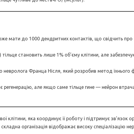
оже мати до 1000 дендритних контактів, що свідчить про
) тільце становить лише 1% об’єму клітини, але забезпечує
ого невролога Франца Нісля, який розробив метод їхнього 
є регенерацію, але якщо саме тільце гине — нейрон втрач
ї клітини, яка координує її роботу і підтримує зв’язок ор
 складна організація відображає високу спеціалізацію не