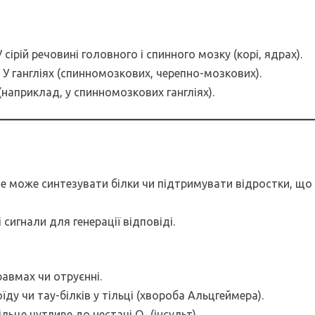
 У сірій речовині головного і спинного мозку (корі, ядрах).
: У гангліях (спинномозкових, черепно-мозкових).
(наприклад, у спинномозкових гангліях).
 не може синтезувати білки чи підтримувати відростки, що
 сигнали для генерації відповіді.
равмах чи отруєнні.
їду чи тау-білків у тільці (хвороба Альцгеймера).
ільце чутливе до нестачі О₂ (інсульт).