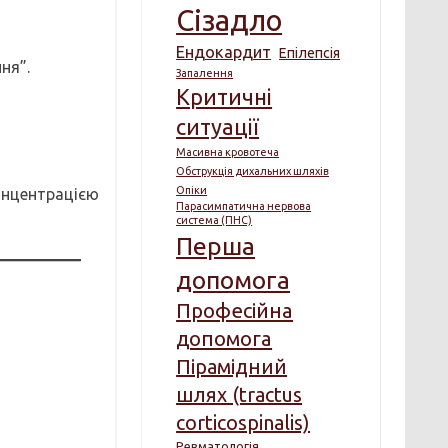
Сізадло
Ендокардит
Епілепсія
ня”.
Запалення
Критичні
ситуації
Масивна кровотеча
Обструкція дихальних шляхів
Опіки
концентрацією
Парасимпатична нервова
система (ПНС)
Перша
допомога
Професійна
допомога
Пірамідний
шлях (tractus
corticospinalis)
Ревматологія