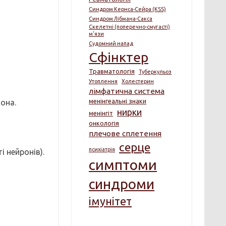
Синдром Кернса-Сейра (KSS)
Синдром Лібмана-Сакса
Скелетні (поперечно-смугасті)
м’язи
Судомний напад
Сфінктер
Травматологія
Туберкульоз
Утоплення
Холестерин
лімфатична система
менінгеальні знаки
сона.
нирки
менінгіт
онкологія
плечове сплетення
серце
психіатрія
і нейронів).
симптоми
синдроми
імунітет