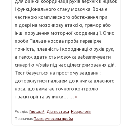
для оцінки координації рухів верхніх кінцівок
і функціонального стану мозочка. Вона є
частиною комплексного обстеження при
підозрі на мозочкову атаксію, тремор або
інші порушення моторної координації. Опис
проби Пальце-носова проба перевіряє
точність, плавність і координацію рухів рук,
а також здатність мозочка забезпечувати
синергію м’язів під час цілеспрямованих дій.
Тест базується на простому завданні:
доторкнутися пальцем до кінчика власного
носа, що вимагає точного контролю
траєкторії та зупинки…
… »
Розділ:
Глосарій
Діагностика
Неврологія
Позначки:
Пальце-носова проба