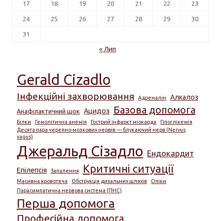
17
18
19
20
21
22
23
24
25
26
27
28
29
30
31
« Лип
Gerald Cizadlo
Інфекційні захворювання
Алкалоз
Адреналін
Базова допомога
Ацидоз
Анафілактичний шок
Білки
Гемолітична анемія
Гострий інфаркт міокарда
Гіпоглікемія
Десята пара черепно-мозкових нервів — блукаючий нерв (Nervus
vagus)
Джеральд Сізадло
Ендокардит
Критичні ситуації
Епілепсія
Запалення
Масивна кровотеча
Обструкція дихальних шляхів
Опіки
Парасимпатична нервова система (ПНС)
Перша допомога
Професійна допомога