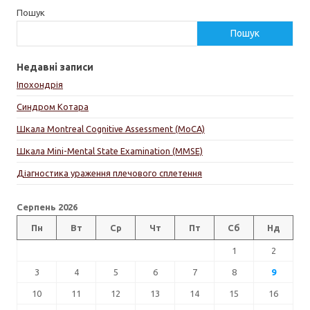
Пошук
Пошук
Недавні записи
Іпохондрія
Синдром Котара
Шкала Montreal Cognitive Assessment (MoCA)
Шкала Mini-Mental State Examination (MMSE)
Діагностика ураження плечового сплетення
Серпень 2026
Пн
Вт
Ср
Чт
Пт
Сб
Нд
1
2
3
4
5
6
7
8
9
10
11
12
13
14
15
16