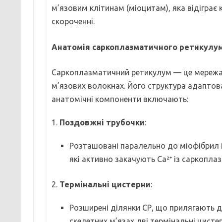
м’язовим клітинам (міоцитам), яка відіграє
скороченні.
Анатомія саркоплазматичного ретикулу
Саркоплазматичний ретикулум — це мережа 
м’язових волокнах. Його структура адаптован
анатомічні компоненти включають:
1.
Поздовжні трубочки
:
Розташовані паралельно до міофібрил і 
які активно закачують Ca²⁺ із саркоплаз
2.
Термінальні цистерни
:
Розширені ділянки СР, що прилягають д
скелетних м’язах дві термінальні цист