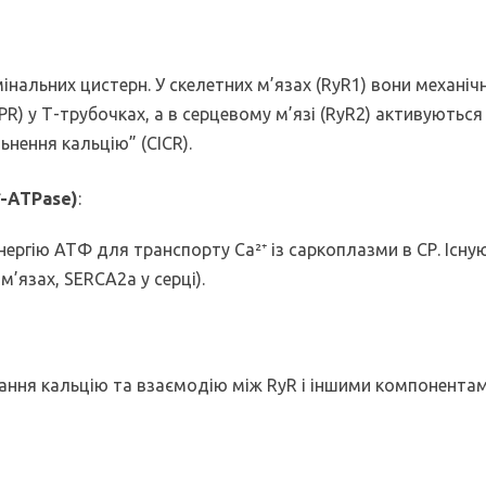
інальних цистерн. У скелетних м’язах (RyR1) вони механічн
) у Т-трубочках, а в серцевому м’язі (RyR2) активуються
нення кальцію” (CICR).
⁺-ATPase)
:
ергію АТФ для транспорту Ca²⁺ із саркоплазми в СР. Існую
’язах, SERCA2a у серці).
ання кальцію та взаємодію між RyR і іншими компонентам