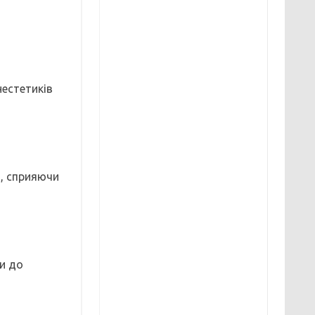
нестетиків
, сприяючи
ти до