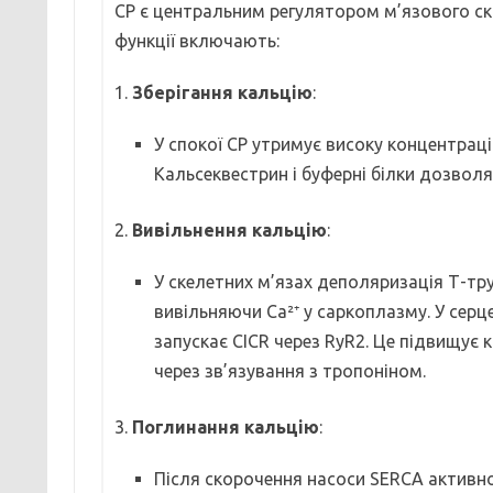
СР є центральним регулятором м’язового ск
функції включають:
1.
Зберігання кальцію
:
У спокої СР утримує високу концентраці
Кальсеквестрин і буферні білки дозвол
2.
Вивільнення кальцію
:
У скелетних м’язах деполяризація Т-т
вивільняючи Ca²⁺ у саркоплазму. У серц
запускає CICR через RyR2. Це підвищує 
через зв’язування з тропоніном.
3.
Поглинання кальцію
:
Після скорочення насоси SERCA активно