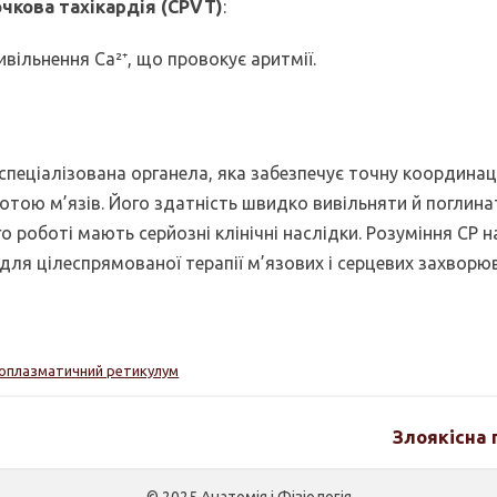
чкова тахікардія (CPVT)
:
вільнення Ca²⁺, що провокує аритмії.
пеціалізована органела, яка забезпечує точну координац
тою м’язів. Його здатність швидко вивільняти й поглинат
о роботі мають серйозні клінічні наслідки. Розуміння СР н
ля цілеспрямованої терапії м’язових і серцевих захворю
оплазматичний ретикулум
Злоякісна 