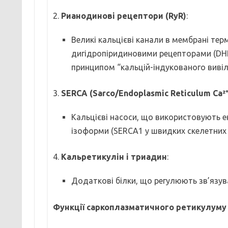
2.
Рианодинові рецептори (RyR)
:
Великі кальцієві канали в мембрані терм
дигідропіридиновими рецепторами (DHPR
принципом “кальцій-індукованого вивіль
3.
SERCA (Sarco/Endoplasmic Reticulum Ca²
Кальцієві насоси, що використовують ен
ізоформи (SERCA1 у швидких скелетних м
4.
Кальретикулін і триадин
:
Додаткові білки, що регулюють зв’язув
Функції саркоплазматичного ретикулуму