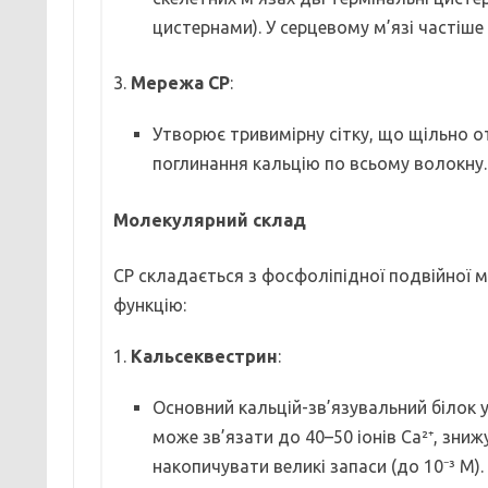
цистернами). У серцевому м’язі частіше
3.
Мережа СР
:
Утворює тривимірну сітку, що щільно о
поглинання кальцію по всьому волокну.
Молекулярний склад
СР складається з фосфоліпідної подвійної ме
функцію:
1.
Кальсеквестрин
:
Основний кальцій-зв’язувальний білок 
може зв’язати до 40–50 іонів Ca²⁺, зни
накопичувати великі запаси (до 10⁻³ М).