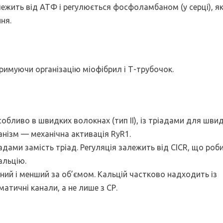
ежить від АТФ і регулюється фосфоламбаном (у серці), як
ня.
тримуючи організацію міофібрил і Т-трубочок.
собливо в швидких волокнах (тип II), із тріадами для швид
нізм — механічна активація RyR1.
іадами замість тріад. Регуляція залежить від CICR, що роб
альцію.
ний і менший за об’ємом. Кальцій частково надходить із
атичні канали, а не лише з СР.