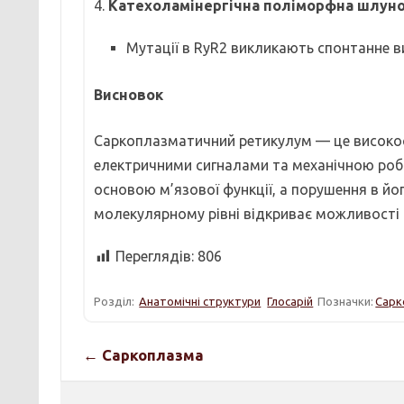
4.
Катехоламінергічна поліморфна шлуно
Мутації в RyR2 викликають спонтанне ви
Висновок
Саркоплазматичний ретикулум — це високос
електричними сигналами та механічною робо
основою м’язової функції, а порушення в йог
молекулярному рівні відкриває можливості д
Переглядів:
806
Розділ:
Анатомічні структури
Глосарій
Позначки:
Сарк
← Саркоплазма