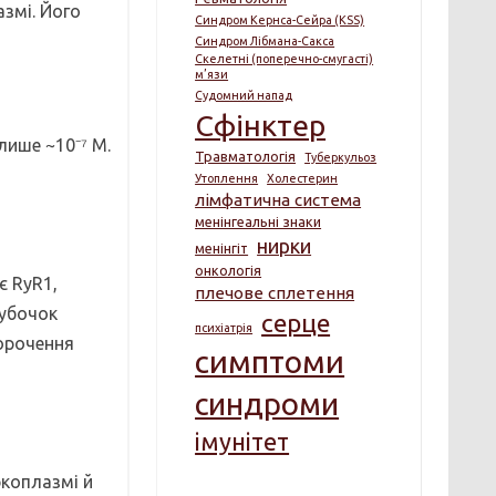
змі. Його
Синдром Кернса-Сейра (KSS)
Синдром Лібмана-Сакса
Скелетні (поперечно-смугасті)
м’язи
Судомний напад
Сфінктер
лише ~10⁻⁷ М.
Травматологія
Туберкульоз
Утоплення
Холестерин
лімфатична система
менінгеальні знаки
нирки
менінгіт
онкологія
є RyR1,
плечове сплетення
рубочок
серце
психіатрія
корочення
симптоми
синдроми
імунітет
ркоплазмі й