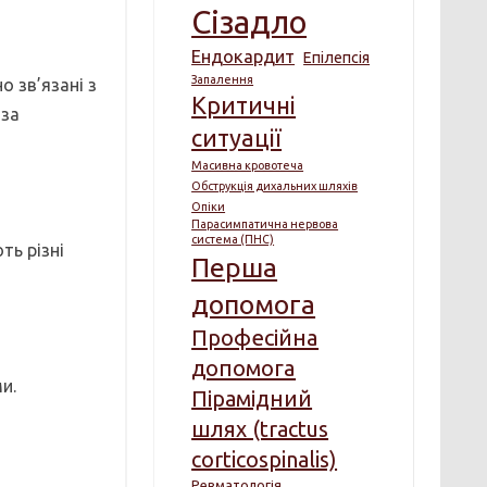
Сізадло
Ендокардит
Епілепсія
Запалення
о зв’язані з
Критичні
 за
ситуації
Масивна кровотеча
Обструкція дихальних шляхів
Опіки
Парасимпатична нервова
система (ПНС)
ть різні
Перша
допомога
Професійна
допомога
и.
Пірамідний
шлях (tractus
corticospinalis)
Ревматологія