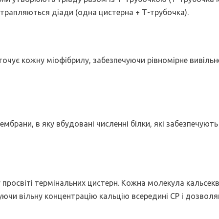
 трапляються діади (одна цистерна + Т-трубочка).
точує кожну міофібрилу, забезпечуючи рівномірне вивільн
мбрани, в яку вбудовані численні білки, які забезпечують
у просвіті термінальних цистерн. Кожна молекула кальсек
жуючи вільну концентрацію кальцію всередині СР і дозвол