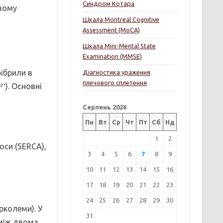
Синдром Котара
овому
Шкала Montreal Cognitive
Assessment (MoCA)
Шкала Mini-Mental State
Examination (MMSE)
ібрили в
Діагностика ураження
плечового сплетення
⁺). Основні
Серпень 2026
Пн
Вт
Ср
Чт
Пт
Сб
Нд
1
2
оси (SERCA),
3
4
5
6
7
8
9
10
11
12
13
14
15
16
17
18
19
20
21
22
23
24
25
26
27
28
29
30
рколеми). У
31
 між двома