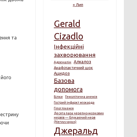
« Лип
Gerald
Cizadlo
ення та
Інфекційні
захворювання
Алкалоз
Адреналін
Анафілактичний шок
Ацидоз
 його
Базова
допомога
Білки
Гемолітична анемія
Гострий інфаркт міокарда
Гіпоглікемія
Десята пара черепно-мозкових
вестрину
нервів — блукаючий нерв
яючи
(Nervus vagus)
Джеральд