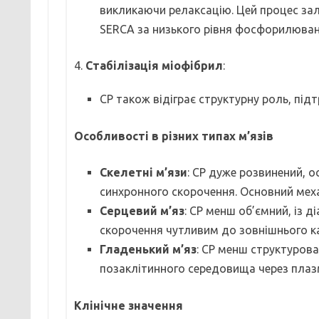
викликаючи релаксацію. Цей процес зал
SERCA за низького рівня фосфорилюван
4.
Стабілізація міофібрил
:
СР також відіграє структурну роль, під
Особливості в різних типах м’язів
Скелетні м’язи
: СР дуже розвинений, о
синхронного скорочення. Основний меха
Серцевий м’яз
: СР менш об’ємний, із д
скорочення чутливим до зовнішнього к
Гладенький м’яз
: СР менш структурова
позаклітинного середовища через плазм
Клінічне значення