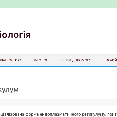
ДІАГНОСТИКА
ПАТОЛОГІЇ
ПЕРША ДОПОМОГА
ГЛОСАРІ
кулум
еціалізована форма ендоплазматичного ретикулуму, при