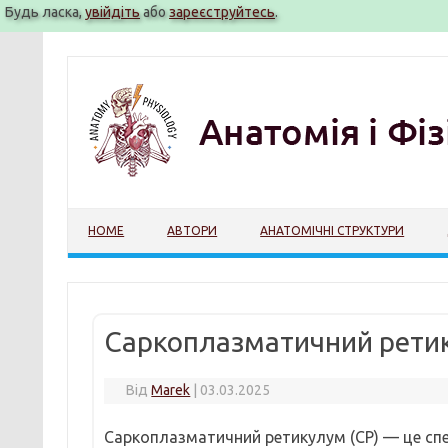
Будь ласка,
увійдіть
або
зареєструйтесь
.
Перейти
до
вмісту
HOME
АВТОРИ
АНАТОМІЧНІ СТРУКТУРИ
Саркоплазматичний рети
Від
Marek
|
03.03.2025
Саркоплазматичний ретикулум (СР) — це сп