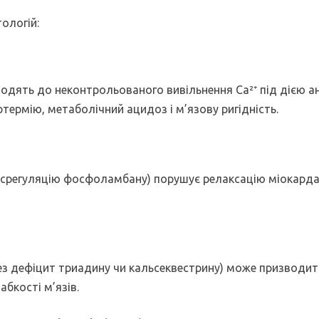
ологій:
водять до неконтрольованого вивільнення Ca²⁺ під дією а
ртермію, метаболічний ацидоз і м’язову ригідність.
исрегуляцію фосфоламбану) порушує релаксацію міокарда
ез дефіцит триадину чи кальсеквестрину) може призводи
абкості м’язів.