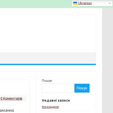
Ukrainian
Й
Пошук
Пошук
0 Коментарів
Недавні записи
Іпохондрія
таманна