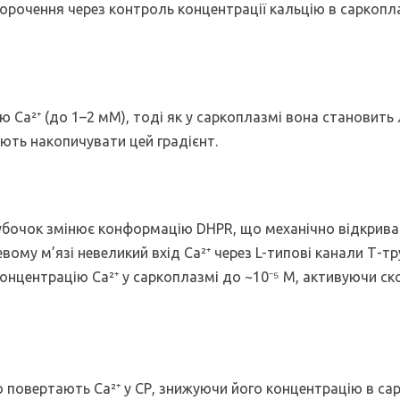
орочення через контроль концентрації кальцію в саркопла
ю Ca²⁺ (до 1–2 мМ), тоді як у саркоплазмі вона становить 
яють накопичувати цей градієнт.
рубочок змінює конформацію DHPR, що механічно відкрива
евому м’язі невеликий вхід Ca²⁺ через L-типові канали Т-т
концентрацію Ca²⁺ у саркоплазмі до ~10⁻⁵ М, активуючи с
 повертають Ca²⁺ у СР, знижуючи його концентрацію в са