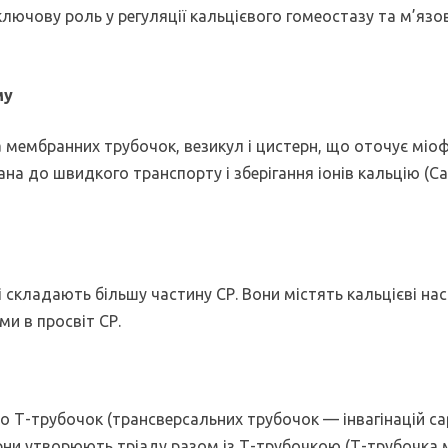
 ключову роль у регуляції кальцієвого гомеостазу та м’яз
му
мембранних трубочок, везикул і цистерн, що оточує міоф
а до швидкого транспорту і зберігання іонів кальцію (Ca²
складають більшу частину СР. Вони містять кальцієві нас
ми в просвіт СР.
о Т-трубочок (трансверсальних трубочок — інвагінацій са
ерни утворюють тріаду разом із Т-трубочкою (Т-трубочка