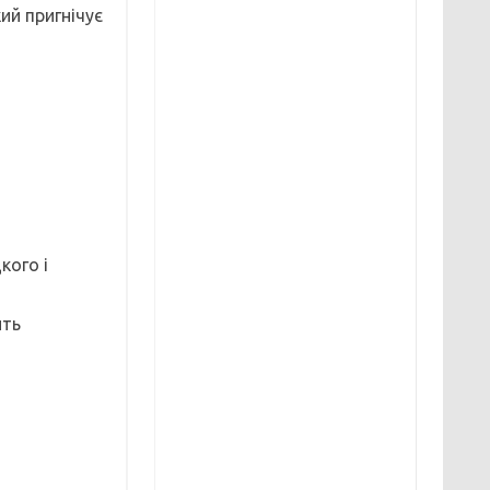
ий пригнічує
кого і
ить