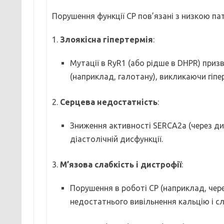
Порушення функції СР пов’язані з низкою пат
1.
Злоякісна гіпертермія
:
Мутації в RyR1 (або рідше в DHPR) приз
(наприклад, галотану), викликаючи гіпе
2.
Серцева недостатність
:
Зниження активності SERCA2a (через д
діастолічній дисфункції.
3.
М’язова слабкість і дистрофії
:
Порушення в роботі СР (наприклад, чер
недостатнього вивільнення кальцію і сл