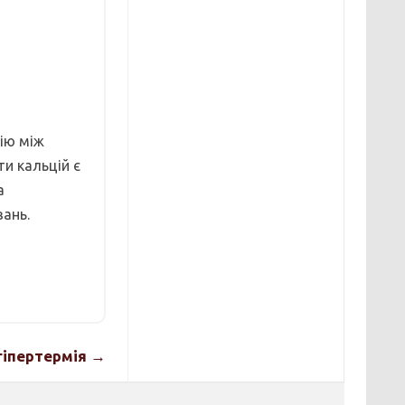
ію між
и кальцій є
а
вань.
гіпертермія →