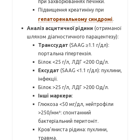
при захворюваннях печінки.
Підвищення креатиніну при
гепаторенальному синдромі
.
Аналіз асцитичної рідини
(отриманої
шляхом діагностичного парацентезу):
Транссудат
(SAAG ≥1.1 г/дл):
портальна гіпертензія.
Білок <25 г/л, ЛДГ <200 Од/л.
Ексудат
(SAAG <1.1 г/дл): пухлини,
інфекції.
Білок >25 г/л, ЛДГ >200 Од/л.
Інші маркери
:
Глюкоза <50 мг/дл, нейтрофіли
>250/мм³: спонтанний
бактеріальний перитоніт.
Кров’яниста рідина: пухлини,
травма.