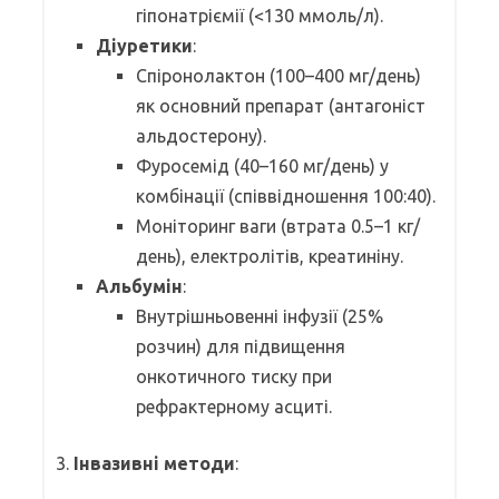
гіпонатріємії (<130 ммоль/л).
Діуретики
:
Спіронолактон (100–400 мг/день)
як основний препарат (антагоніст
альдостерону).
Фуросемід (40–160 мг/день) у
комбінації (співвідношення 100:40).
Моніторинг ваги (втрата 0.5–1 кг/
день), електролітів, креатиніну.
Альбумін
:
Внутрішньовенні інфузії (25%
розчин) для підвищення
онкотичного тиску при
рефрактерному асциті.
3.
Інвазивні методи
: