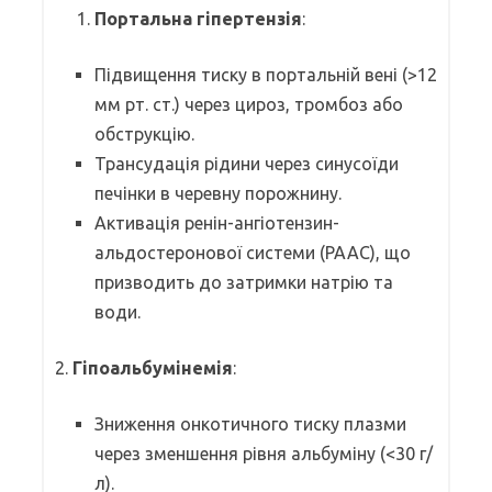
Портальна гіпертензія
:
Підвищення тиску в портальній вені (>12
мм рт. ст.) через цироз, тромбоз або
обструкцію.
Трансудація рідини через синусоїди
печінки в черевну порожнину.
Активація ренін-ангіотензин-
альдостеронової системи (РААС), що
призводить до затримки натрію та
води.
2.
Гіпоальбумінемія
:
Зниження онкотичного тиску плазми
через зменшення рівня альбуміну (<30 г/
л).