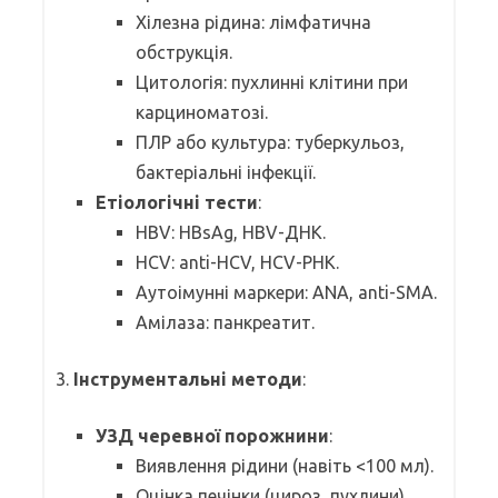
Хілезна рідина: лімфатична
обструкція.
Цитологія: пухлинні клітини при
карциноматозі.
ПЛР або культура: туберкульоз,
бактеріальні інфекції.
Етіологічні тести
:
HBV: HBsAg, HBV-ДНК.
HCV: anti-HCV, HCV-РНК.
Аутоімунні маркери: ANA, anti-SMA.
Амілаза: панкреатит.
3.
Інструментальні методи
:
УЗД черевної порожнини
:
Виявлення рідини (навіть <100 мл).
Оцінка печінки (цироз, пухлини),