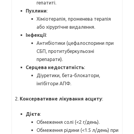
гепатиті.
Пухлини
:
Хіміотерапія, променева терапія
або хірургічне видалення.
Інфекції
:
Антибіотики (цефалоспорини при
СБП, протитуберкульозні
препарати).
Серцева недостатність
:
Діуретики, бета-блокатори,
інгібітори АПФ.
2.
Консервативне лікування асциту
:
Дієта
:
Обмеження солі (<2 г/день).
Обмеження рідини (<1.5 л/день) при