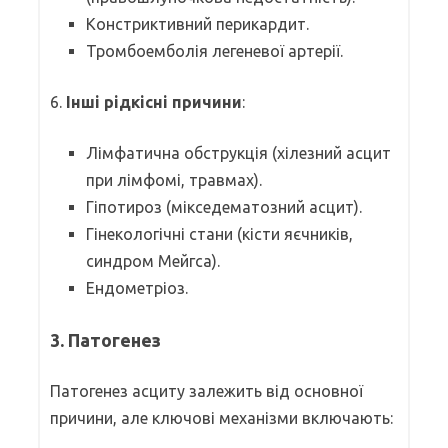
Констриктивний перикардит.
Тромбоемболія легеневої артерії.
6.
Інші рідкісні причини
:
Лімфатична обструкція (хілезний асцит
при лімфомі, травмах).
Гіпотироз (мікседематозний асцит).
Гінекологічні стани (кісти яєчників,
синдром Мейгса).
Ендометріоз.
3. Патогенез
Патогенез асциту залежить від основної
причини, але ключові механізми включають: