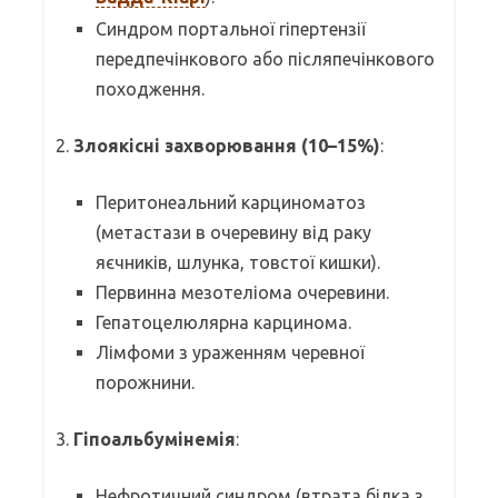
Синдром портальної гіпертензії
передпечінкового або післяпечінкового
походження.
2.
Злоякісні захворювання (10–15%)
:
Перитонеальний карциноматоз
(метастази в очеревину від раку
яєчників, шлунка, товстої кишки).
Первинна мезотеліома очеревини.
Гепатоцелюлярна карцинома.
Лімфоми з ураженням черевної
порожнини.
3.
Гіпоальбумінемія
:
Нефротичний синдром (втрата білка з