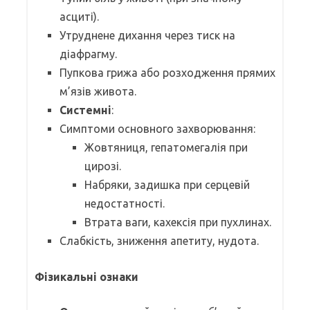
асциті).
Утруднене дихання через тиск на
діафрагму.
Пупкова грижа або розходження прямих
м’язів живота.
Системні
:
Симптоми основного захворювання:
Жовтяниця, гепатомегалія при
цирозі.
Набряки, задишка при серцевій
недостатності.
Втрата ваги, кахексія при пухлинах.
Слабкість, зниження апетиту, нудота.
Фізикальні ознаки