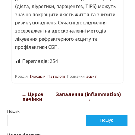
(дієта, діуретики, парацентез, TIPS) можуть
значно покращити якість життя та знизити
ризик ускладнень. Сучасні дослідження
зосереджені на вдосконаленні методів
лікування рефрактерного асциту та
профілактики СБП.
Переглядів:
254
Розділ:
Глосарій
Патології
Позначки:
асцит
← Цироз
Запалення (inflammation)
печінки
→
Пошук
Пошук
Недавні записи