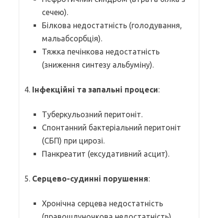
сечею).
Білкова недостатність (голодування,
мальабсорбція).
Тяжка печінкова недостатність
(зниження синтезу альбуміну).
4.
Інфекційні та запальні процеси
:
Туберкульозний перитоніт.
Спонтанний бактеріальний перитоніт
(СБП) при цирозі.
Панкреатит (ексудативний асцит).
5.
Серцево-судинні порушення
:
Хронічна серцева недостатність
(правошлуночкова недостатність).