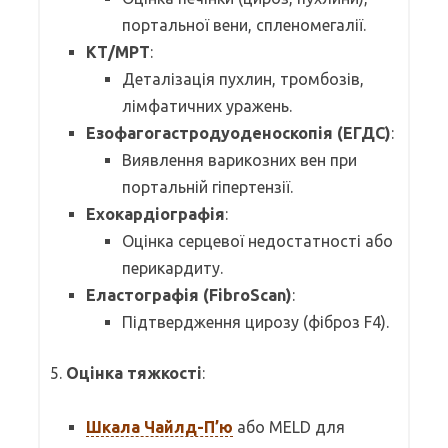
портальної вени, спленомегалії.
КТ/МРТ
:
Деталізація пухлин, тромбозів,
лімфатичних уражень.
Езофагогастродуоденоскопія (ЕГДС)
:
Виявлення варикозних вен при
портальній гіпертензії.
Ехокардіографія
:
Оцінка серцевої недостатності або
перикардиту.
Еластографія (FibroScan)
:
Підтвердження цирозу (фіброз F4).
5.
Оцінка тяжкості
:
Шкала Чайлд-П’ю
або MELD для