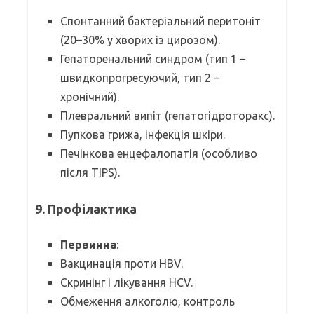
Спонтанний бактеріальний перитоніт
(20–30% у хворих із цирозом).
Гепаторенальний синдром (тип 1 –
швидкопрогресуючий, тип 2 –
хронічний).
Плевральний випіт (гепатогідроторакс).
Пупкова грижа, інфекція шкіри.
Печінкова енцефалопатія (особливо
після TIPS).
9. Профілактика
Первинна
:
Вакцинація проти HBV.
Скринінг і лікування HCV.
Обмеження алкоголю, контроль