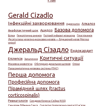
« Лип
Gerald Cizadlo
Інфекційні захворювання
Алкалоз
Адреналін
Базова допомога
Ацидоз
Анафілактичний шок
Білки
Гемолітична анемія
Гострий інфаркт міокарда
Гіпоглікемія
Десята пара черепно-мозкових нервів — блукаючий нерв (Nervus
vagus)
Джеральд Сізадло
Ендокардит
Критичні ситуації
Епілепсія
Запалення
Масивна кровотеча
Обструкція дихальних шляхів
Опіки
Парасимпатична нервова система (ПНС)
Перша допомога
Професійна допомога
Пірамідний шлях (tractus
corticospinalis)
Ревматологія
Синдром Кернса-Сейра (KSS)
Синдром Лібмана-Сакса
Скелетні (поперечно-смугасті) м’язи