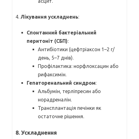
асцит.
4.
Лікування ускладнень
:
Спонтанний бактеріальний
перитоніт (СБП)
:
Антибіотики (цефтріаксон 1–2 г/
день, 5–7 днів).
Профілактика: норфлоксацин або
рифаксимін.
Гепаторенальний синдром
:
Альбумін, терліпресин або
норадреналін.
Трансплантація печінки як
остаточне рішення.
8. Ускладнення