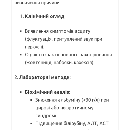
визначення причини.
Клінічний огляд
:
Виявлення симптомів асциту
(флуктуація, притуплений звук при
перкусії).
Оцінка ознак основного захворювання
(жовтяниця, набряки, кахексія).
2.
Лабораторні методи
:
Біохімічний аналіз
:
Зниження альбуміну (<30 г/л) при
цирозі або нефротичному
синдромі.
Підвищення білірубіну, АЛТ, АСТ