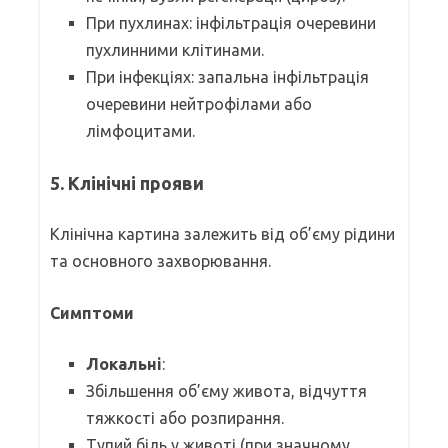
При пухлинах: інфільтрація очеревини
пухлинними клітинами.
При інфекціях: запальна інфільтрація
очеревини нейтрофілами або
лімфоцитами.
5. Клінічні прояви
Клінічна картина залежить від об’єму рідини
та основного захворювання.
Симптоми
Локальні
:
Збільшення об’єму живота, відчуття
тяжкості або розпирання.
Тупий біль у животі (при значному