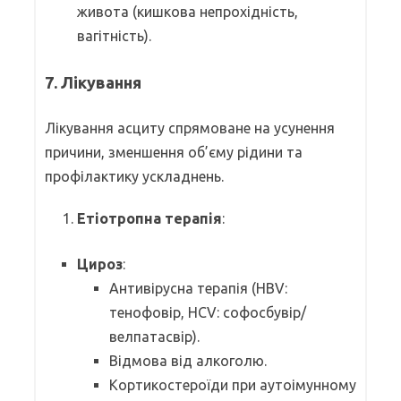
живота (кишкова непрохідність,
вагітність).
7. Лікування
Лікування асциту спрямоване на усунення
причини, зменшення об’єму рідини та
профілактику ускладнень.
Етіотропна терапія
:
Цироз
:
Антивірусна терапія (HBV:
тенофовір, HCV: софосбувір/
велпатасвір).
Відмова від алкоголю.
Кортикостероїди при аутоімунному