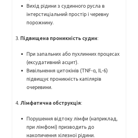
Вихід рідини з судинного русла в
інтерстиціальний простір і черевну
порожнину.
3.
Підвищена проникність судин
:
При запальних або пухлинних процесах
(ексудативний асцит).
Вивільнення цитокінів (TNF-α, IL-6)
підвищує проникність капілярів
очеревини.
4.
Лімфатична обструкція
:
Порушення відтоку лімфи (наприклад,
при лімфомі) призводить до
накопичення хілезної рідини.