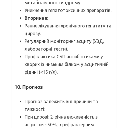
метаболічного синдрому.
Уникнення гепатотоксичних препаратів.
Вторинна
:
Раннє лікування хронічного гепатиту та
цирозу.
Регулярний моніторинг асциту (УЗД,
лабораторні тести).
Профілактика СБП антибіотиками у
хворих із низьким білком у асцитичній
рідині (<15 г/л).
10. Прогноз
Прогноз залежить від причини та
тяжкості:
При цирозі: 2-річна виживаність з
асцитом ~50%, з рефрактерним