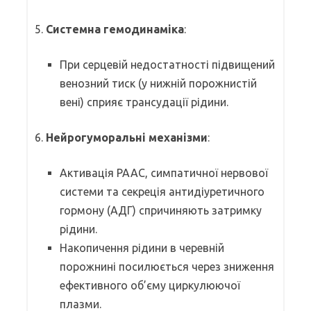
5.
Системна гемодинаміка
:
При серцевій недостатності підвищений
венозний тиск (у нижній порожнистій
вені) сприяє трансудації рідини.
6.
Нейрогуморальні механізми
:
Активація РААС, симпатичної нервової
системи та секреція антидіуретичного
гормону (АДГ) спричиняють затримку
рідини.
Накопичення рідини в черевній
порожнині посилюється через зниження
ефективного об’єму циркулюючої
плазми.