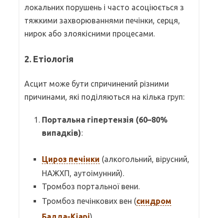
локальних порушень і часто асоціюється з
тяжкими захворюваннями печінки, серця,
нирок або злоякісними процесами.
2. Етіологія
Асцит може бути спричинений різними
причинами, які поділяються на кілька груп:
Портальна гіпертензія (60–80%
випадків)
:
Цироз печінки
(алкогольний, вірусний,
НАЖХП, аутоімунний).
Тромбоз портальної вени.
Тромбоз печінкових вен (
синдром
Бадда-Кіарі
).