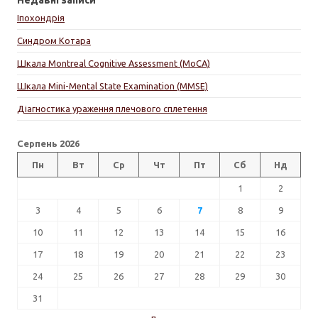
Іпохондрія
Синдром Котара
Шкала Montreal Cognitive Assessment (MoCA)
Шкала Mini-Mental State Examination (MMSE)
Діагностика ураження плечового сплетення
Серпень 2026
Пн
Вт
Ср
Чт
Пт
Сб
Нд
1
2
3
4
5
6
7
8
9
10
11
12
13
14
15
16
17
18
19
20
21
22
23
24
25
26
27
28
29
30
31