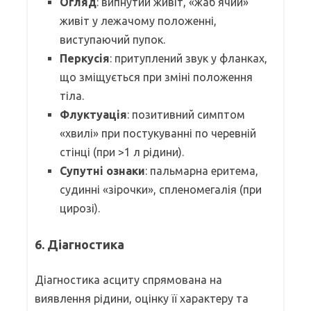
Огляд
: випнутий живіт, «жаб’ячий»
живіт у лежачому положенні,
виступаючий пупок.
Перкусія
: притуплений звук у фланках,
що зміщується при зміні положення
тіла.
Флуктуація
: позитивний симптом
«хвилі» при постукуванні по черевній
стінці (при >1 л рідини).
Супутні ознаки
: пальмарна еритема,
судинні «зірочки», спленомегалія (при
цирозі).
6. Діагностика
Діагностика асциту спрямована на
виявлення рідини, оцінку її характеру та