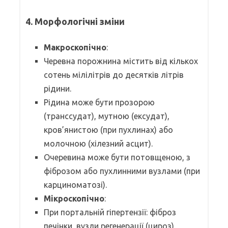
4. Морфологічні зміни
Макроскопічно
:
Черевна порожнина містить від кількох
сотень мілілітрів до десятків літрів
рідини.
Рідина може бути прозорою
(транссудат), мутною (ексудат),
кров’янистою (при пухлинах) або
молочною (хілезний асцит).
Очеревина може бути потовщеною, з
фіброзом або пухлинними вузлами (при
карциноматозі).
Мікроскопічно
:
При портальній гіпертензії: фіброз
печінки, вузли регенерації (цироз).