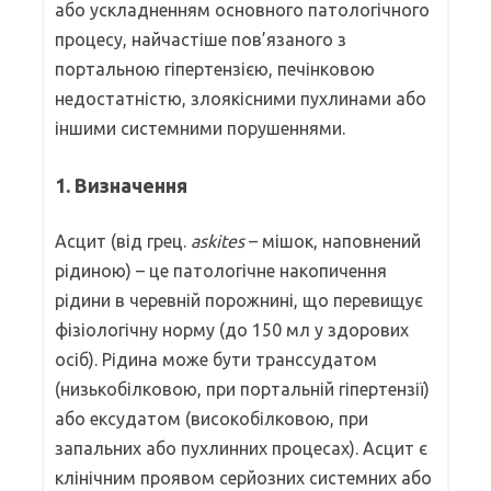
або ускладненням основного патологічного
процесу, найчастіше пов’язаного з
портальною гіпертензією, печінковою
недостатністю, злоякісними пухлинами або
іншими системними порушеннями.
1. Визначення
Асцит (від грец.
askites
– мішок, наповнений
рідиною) – це патологічне накопичення
рідини в черевній порожнині, що перевищує
фізіологічну норму (до 150 мл у здорових
осіб). Рідина може бути транссудатом
(низькобілковою, при портальній гіпертензії)
або ексудатом (високобілковою, при
запальних або пухлинних процесах). Асцит є
клінічним проявом серйозних системних або