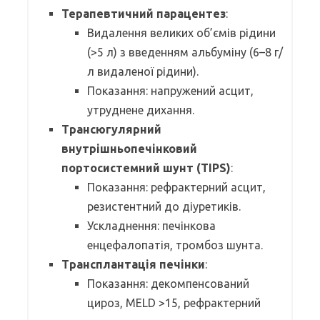
Терапевтичний парацентез
:
Видалення великих об’ємів рідини
(>5 л) з введенням альбуміну (6–8 г/
л видаленої рідини).
Показання: напружений асцит,
утруднене дихання.
Трансюгулярний
внутрішньопечінковий
портосистемний шунт (TIPS)
:
Показання: рефрактерний асцит,
резистентний до діуретиків.
Ускладнення: печінкова
енцефалопатія, тромбоз шунта.
Трансплантація печінки
:
Показання: декомпенсований
цироз, MELD >15, рефрактерний