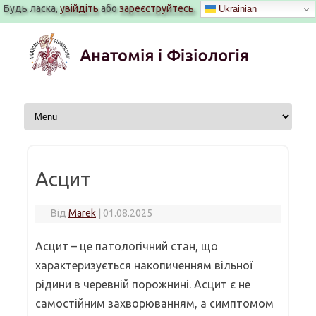
Будь ласка,
увійдіть
або
зареєструйтесь
.
Ukrainian
Перейти
до
вмісту
Асцит
Від
Marek
|
01.08.2025
Асцит – це патологічний стан, що
характеризується накопиченням вільної
рідини в черевній порожнині. Асцит є не
самостійним захворюванням, а симптомом