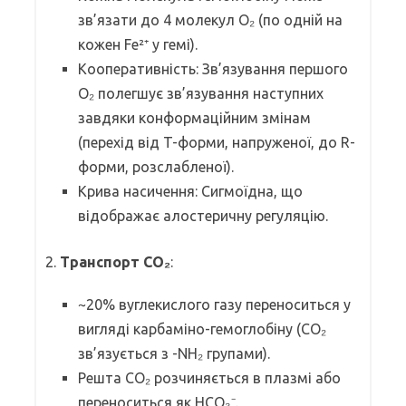
зв’язати до 4 молекул O₂ (по одній на
кожен Fe²⁺ у гемі).
Кооперативність: Зв’язування першого
O₂ полегшує зв’язування наступних
завдяки конформаційним змінам
(перехід від T-форми, напруженої, до R-
форми, розслабленої).
Крива насичення: Сигмоїдна, що
відображає алостеричну регуляцію.
2.
Транспорт CO₂
:
~20% вуглекислого газу переноситься у
вигляді карбаміно-гемоглобіну (CO₂
зв’язується з -NH₂ групами).
Решта CO₂ розчиняється в плазмі або
переноситься як HCO₃⁻.