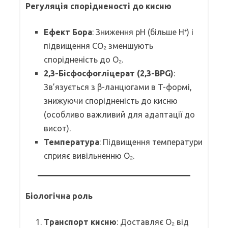
Регуляція спорідненості до кисню
Ефект Бора
: Зниження pH (більше H⁺) і
підвищення CO₂ зменшують
спорідненість до O₂.
2,3-Бісфосфогліцерат (2,3-BPG)
:
Зв’язується з β-ланцюгами в T-формі,
знижуючи спорідненість до кисню
(особливо важливий для адаптації до
висот).
Температура
: Підвищення температури
сприяє вивільненню O₂.
Біологічна роль
Транспорт кисню
: Доставляє O₂ від