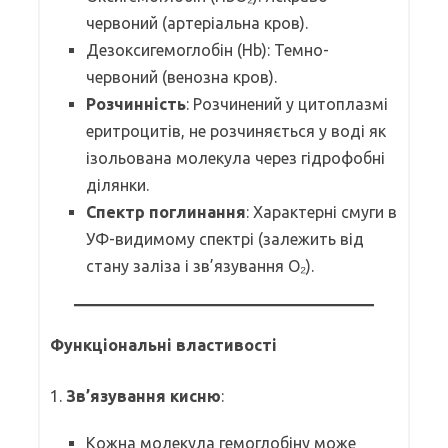
червоний (артеріальна кров).
Дезоксигемоглобін (Hb): Темно-
червоний (венозна кров).
Розчинність
: Розчинений у цитоплазмі
еритроцитів, не розчиняється у воді як
ізольована молекула через гідрофобні
ділянки.
Спектр поглинання
: Характерні смуги в
УФ-видимому спектрі (залежить від
стану заліза і зв’язування O₂).
Функціональні властивості
1.
Зв’язування кисню
:
Кожна молекула гемоглобіну може