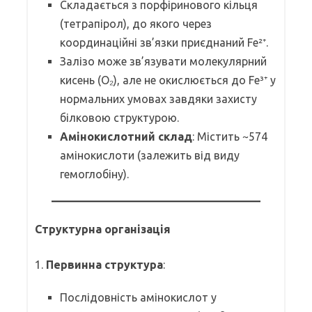
Складається з порфіринового кільця
(тетрапірол), до якого через
координаційні зв’язки приєднаний Fe²⁺.
Залізо може зв’язувати молекулярний
кисень (O₂), але не окислюється до Fe³⁺ у
нормальних умовах завдяки захисту
білковою структурою.
Амінокислотний склад
: Містить ~574
амінокислоти (залежить від виду
гемоглобіну).
Структурна організація
1.
Первинна структура
:
Послідовність амінокислот у