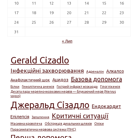
10
11
12
13
14
15
16
17
18
19
20
21
22
23
24
25
26
27
28
29
30
31
« Лип
Gerald Cizadlo
Інфекційні захворювання
Алкалоз
Адреналін
Базова допомога
Ацидоз
Анафілактичний шок
Білки
Гемолітична анемія
Гострий інфаркт міокарда
Гіпоглікемія
Десята пара черепно-мозкових нервів — блукаючий нерв (Nervus
vagus)
Джеральд Сізадло
Ендокардит
Критичні ситуації
Епілепсія
Запалення
Масивна кровотеча
Обструкція дихальних шляхів
Опіки
Парасимпатична нервова система (ПНС)
Перша допомога