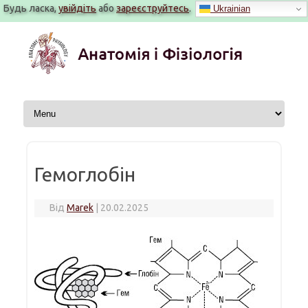
Будь ласка,
увійдіть
або
зареєструйтесь
.
Ukrainian
Перейти
до
вмісту
Гемоглобін
Від
Marek
|
20.02.2025