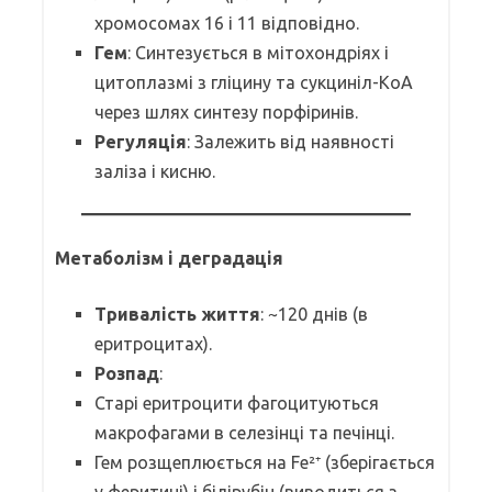
хромосомах 16 і 11 відповідно.
Гем
: Синтезується в мітохондріях і
цитоплазмі з гліцину та сукциніл-КоА
через шлях синтезу порфіринів.
Регуляція
: Залежить від наявності
заліза і кисню.
Метаболізм і деградація
Тривалість життя
: ~120 днів (в
еритроцитах).
Розпад
:
Старі еритроцити фагоцитуються
макрофагами в селезінці та печінці.
Гем розщеплюється на Fe²⁺ (зберігається
у феритині) і білірубін (виводиться з