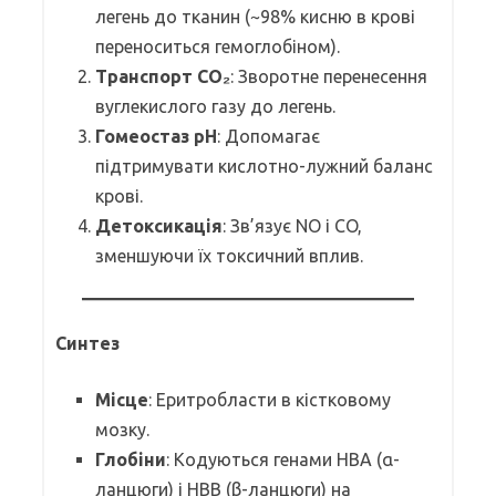
легень до тканин (~98% кисню в крові
переноситься гемоглобіном).
Транспорт CO₂
: Зворотне перенесення
вуглекислого газу до легень.
Гомеостаз pH
: Допомагає
підтримувати кислотно-лужний баланс
крові.
Детоксикація
: Зв’язує NO і CO,
зменшуючи їх токсичний вплив.
Синтез
Місце
: Еритробласти в кістковому
мозку.
Глобіни
: Кодуються генами HBA (α-
ланцюги) і HBB (β-ланцюги) на