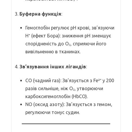
3.
Буферна функція
:
Гемоглобін регулює pH крові, зв’язуючи
H⁺ (ефект Бора): зниження pH зменшує
спорідненість до O₂, сприяючи його
вивільненню в тканинах.
4.
Зв’язування інших лігандів
:
CO (чадний газ): Зв’язується з Fe²⁺ у 200
разів сильніше, ніж O₂, утворюючи
карбоксигемоглобін (HbCO).
NO (оксид азоту): Зв’язується з гемом,
регулюючи тонус судин.