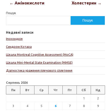
← Амінокислоти
Холестерин →
Пошук
Пошук
Недавні записи
Іпохондрія
Синдром Котара
Шкала Montreal Cognitive Assessment (MoCA)
Шкала Mini-Mental State Examination (MMSE)
Діагностика ураження плечового сплетення
Серпень 2026
Пн
Вт
Ср
Чт
Пт
Сб
Нд
1
2
3
4
5
6
7
8
9