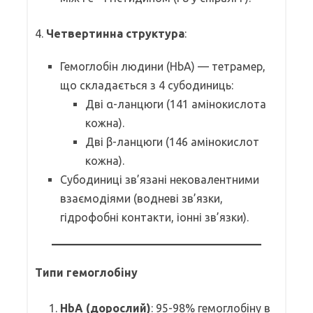
4.
Четвертинна структура
:
Гемоглобін людини (HbA) — тетрамер,
що складається з 4 субодиниць:
Дві α-ланцюги (141 амінокислота
кожна).
Дві β-ланцюги (146 амінокислот
кожна).
Субодиниці зв’язані нековалентними
взаємодіями (водневі зв’язки,
гідрофобні контакти, іонні зв’язки).
Типи гемоглобіну
HbA (дорослий)
: 95-98% гемоглобіну в