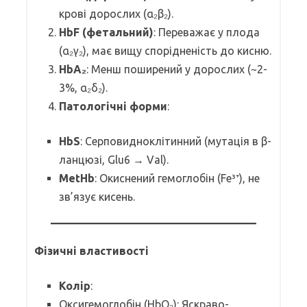
крові дорослих (α₂β₂).
HbF (фетальний)
: Переважає у плода
(α₂γ₂), має вищу спорідненість до кисню.
HbA₂
: Менш поширений у дорослих (~2-
3%, α₂δ₂).
Патологічні форми
:
HbS
: Серповидноклітинний (мутація в β-
ланцюзі, Glu6 → Val).
MetHb
: Окиснений гемоглобін (Fe³⁺), не
зв’язує кисень.
Фізичні властивості
Колір
:
Оксигемоглобін (HbO₂): Яскраво-