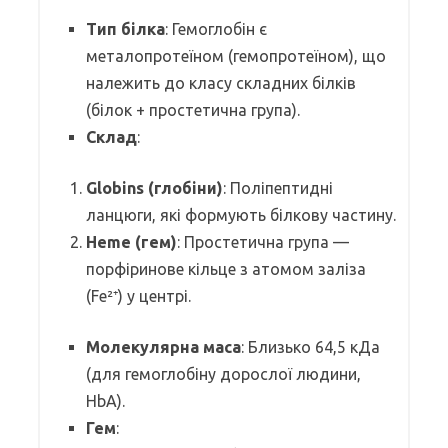
Тип білка
: Гемоглобін є
металопротеїном (гемопротеїном), що
належить до класу складних білків
(білок + простетична група).
Склад
:
Globins (глобіни)
: Поліпептидні
ланцюги, які формують білкову частину.
Heme (гем)
: Простетична група —
порфіринове кільце з атомом заліза
(Fe²⁺) у центрі.
Молекулярна маса
: Близько 64,5 кДа
(для гемоглобіну дорослої людини,
HbA).
Гем
: