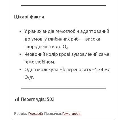
Цікаві факти
У різних видів гемоглобін адаптований
до умов: у глибинних риб — висока
спорідненість до O₂.
Червоний колір крові зумовлений саме
гемоглобіном.
Одна молекула Hb переносить ~1.34 мл
O₂/г.
Переглядів:
502
Розділ:
Глосарій
Позначки:
Гемоглобін