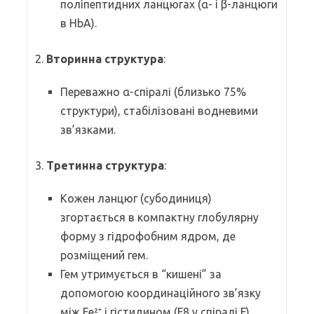
поліпептидних ланцюгах (α- і β-ланцюги
в HbA).
2.
Вторинна структура
:
Переважно α-спіралі (близько 75%
структури), стабілізовані водневими
зв’язками.
3.
Третинна структура
:
Кожен ланцюг (субодиниця)
згортається в компактну глобулярну
форму з гідрофобним ядром, де
розміщений гем.
Гем утримується в “кишені” за
допомогою координаційного зв’язку
між Fe²⁺ і гістидином (F8 у спіралі F).