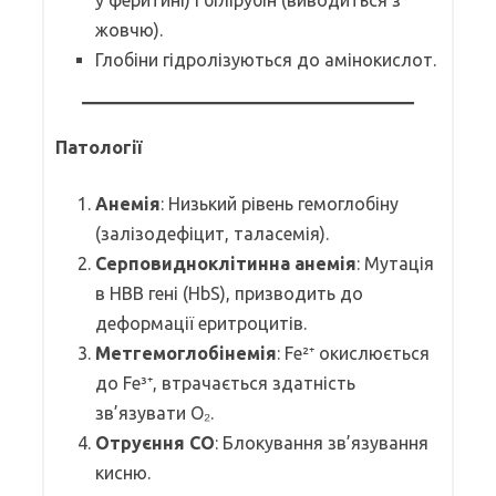
жовчю).
Глобіни гідролізуються до амінокислот.
Патології
Анемія
: Низький рівень гемоглобіну
(залізодефіцит, таласемія).
Серповидноклітинна анемія
: Мутація
в HBB гені (HbS), призводить до
деформації еритроцитів.
Метгемоглобінемія
: Fe²⁺ окислюється
до Fe³⁺, втрачається здатність
зв’язувати O₂.
Отруєння CO
: Блокування зв’язування
кисню.