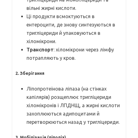
вільні жирні кислоти.
Ці продукти всмоктуються в
ентероцити, де знову синтезуються в
тригліцериди й упаковуються в
хіломікрони.
Транспорт
: хіломікрони через лімфу
потрапляють у кров.
2. Зберігання
Ліпопротеїнова ліпаза (на стінках
капілярів) розщеплює тригліцериди
хіломікронів і ЛПДНЩ, а жирні кислоти
захоплюються адипоцитами й
перетворюються назад у тригліцериди.
3. Мобілізація (ліполіз)