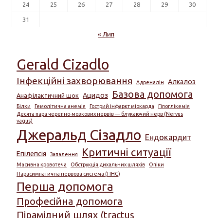
24
25
26
27
28
29
30
31
« Лип
Gerald Cizadlo
Інфекційні захворювання
Алкалоз
Адреналін
Базова допомога
Ацидоз
Анафілактичний шок
Білки
Гемолітична анемія
Гострий інфаркт міокарда
Гіпоглікемія
Десята пара черепно-мозкових нервів — блукаючий нерв (Nervus
vagus)
Джеральд Сізадло
Ендокардит
Критичні ситуації
Епілепсія
Запалення
Масивна кровотеча
Обструкція дихальних шляхів
Опіки
Парасимпатична нервова система (ПНС)
Перша допомога
Професійна допомога
Пірамідний шлях (tractus