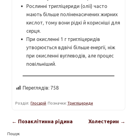
Рослинні тригліцериди (олії) часто
мають більше поліненасичених жирних
кислот, тому вони рідкі й корисніші для
серця.
При окисленні 1 г тригліцеридів
утворюється вдвічі більше енергії, ніж
при окисленні вуглеводів, але процес
повільніший.
Переглядів:
758
Розділ:
Глосарій
Позначки:
Тригліцериди
← Позаклітинна рідина
Холестерин →
Пошук