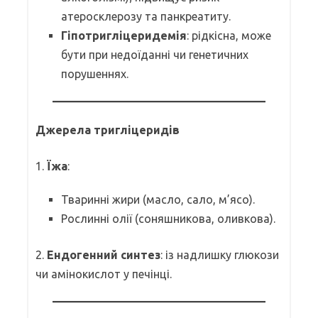
атеросклерозу та панкреатиту.
Гіпотригліцеридемія
: рідкісна, може
бути при недоїданні чи генетичних
порушеннях.
Джерела тригліцеридів
1.
Їжа
:
Тваринні жири (масло, сало, м’ясо).
Рослинні олії (соняшникова, оливкова).
2.
Ендогенний синтез
: із надлишку глюкози
чи амінокислот у печінці.