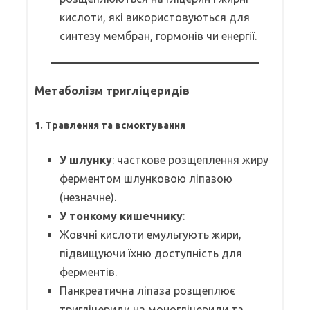
кислоти, які використовуються для
синтезу мембран, гормонів чи енергії.
Метаболізм тригліцеридів
1. Травлення та всмоктування
У шлунку
: часткове розщеплення жиру
ферментом шлунковою ліпазою
(незначне).
У тонкому кишечнику
:
Жовчні кислоти емульгують жири,
підвищуючи їхню доступність для
ферментів.
Панкреатична ліпаза розщеплює
тригліцериди на моногліцериди та