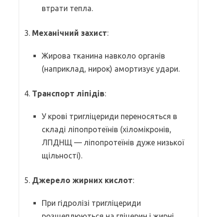
втрати тепла.
3.
Механічний захист
:
Жирова тканина навколо органів
(наприклад, нирок) амортизує удари.
4.
Транспорт ліпідів
:
У крові тригліцериди переносяться в
складі ліпопротеїнів (хіломікронів,
ЛПДНЩ — ліпопротеїнів дуже низької
щільності).
5.
Джерело жирних кислот
:
При гідролізі тригліцериди
розщеплюються на гліцерин і жирні