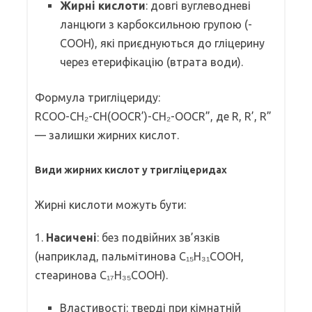
Жирні кислоти
: довгі вуглеводневі
ланцюги з карбоксильною групою (-
COOH), які приєднуються до гліцерину
через етерифікацію (втрата води).
Формула тригліцериду:
RCOO-CH₂-CH(OOCR’)-CH₂-OOCR”, де R, R’, R”
— залишки жирних кислот.
Види жирних кислот у тригліцеридах
Жирні кислоти можуть бути:
1.
Насичені
: без подвійних зв’язків
(наприклад, пальмітинова C₁₅H₃₁COOH,
стеаринова C₁₇H₃₅COOH).
Властивості: тверді при кімнатній