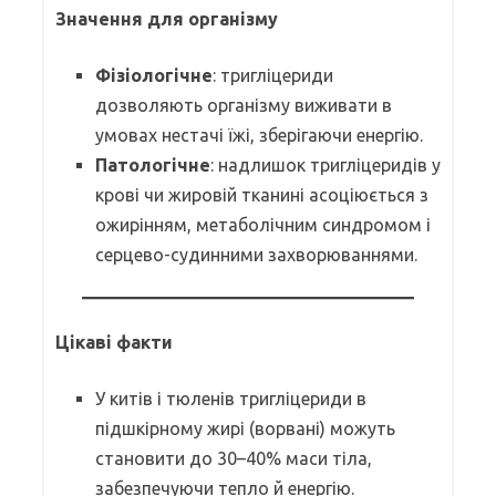
Значення для організму
Фізіологічне
: тригліцериди
дозволяють організму виживати в
умовах нестачі їжі, зберігаючи енергію.
Патологічне
: надлишок тригліцеридів у
крові чи жировій тканині асоціюється з
ожирінням, метаболічним синдромом і
серцево-судинними захворюваннями.
Цікаві факти
У китів і тюленів тригліцериди в
підшкірному жирі (ворвані) можуть
становити до 30–40% маси тіла,
забезпечуючи тепло й енергію.