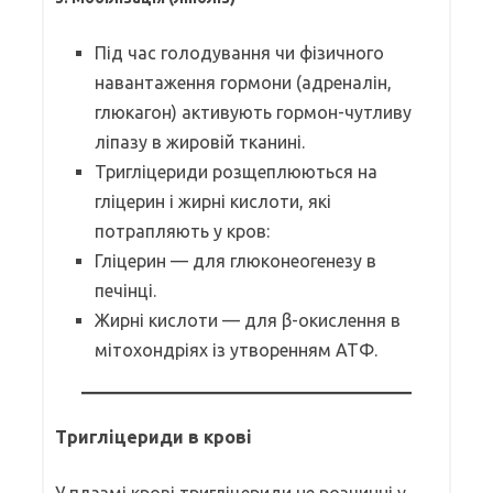
Під час голодування чи фізичного
навантаження гормони (адреналін,
глюкагон) активують гормон-чутливу
ліпазу в жировій тканині.
Тригліцериди розщеплюються на
гліцерин і жирні кислоти, які
потрапляють у кров:
Гліцерин — для глюконеогенезу в
печінці.
Жирні кислоти — для β-окислення в
мітохондріях із утворенням АТФ.
Тригліцериди в крові
У плазмі крові тригліцериди не розчинні у