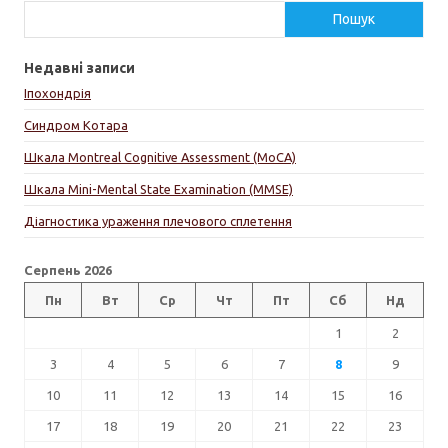
Пошук
Недавні записи
Іпохондрія
Синдром Котара
Шкала Montreal Cognitive Assessment (MoCA)
Шкала Mini-Mental State Examination (MMSE)
Діагностика ураження плечового сплетення
Серпень 2026
Пн
Вт
Ср
Чт
Пт
Сб
Нд
1
2
3
4
5
6
7
8
9
10
11
12
13
14
15
16
17
18
19
20
21
22
23