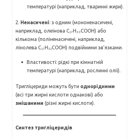
температурі (наприклад, тваринні жири).
2.
Ненасичені
: з одним (мононенасичені,
наприклад, олеїнова C₁₇H₃₃COOH) або
кількома (поліненасичені, наприклад,
лінолева C₁₇H₃₁COOH) подвійними зв’язками.
Властивості: рідкі при кімнатній
температурі (наприклад, рослинні олії).
Тригліцериди можуть бути
однорідними
(всі три жирні кислоти однакові) або
змішаними
(різні жирні кислоти).
Синтез тригліцеридів