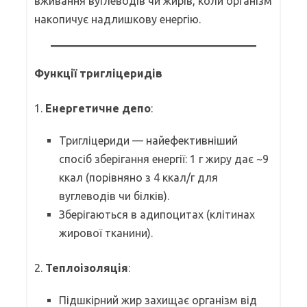
вживання вуглеводів чи жирів, коли організм
накопичує надлишкову енергію.
Функції тригліцеридів
1.
Енергетичне депо
:
Тригліцериди — найефективніший
спосіб зберігання енергії: 1 г жиру дає ~9
ккал (порівняно з 4 ккал/г для
вуглеводів чи білків).
Зберігаються в адипоцитах (клітинах
жирової тканини).
2.
Теплоізоляція
:
Підшкірний жир захищає організм від