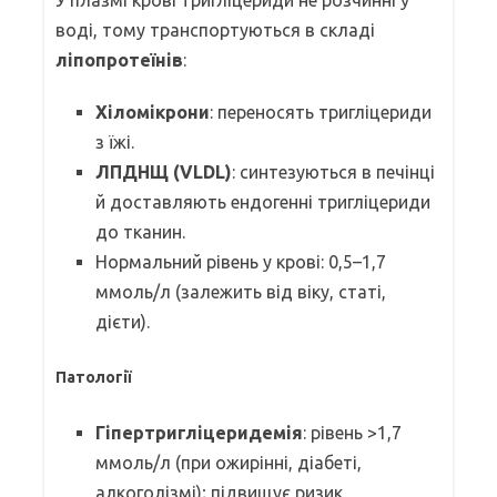
воді, тому транспортуються в складі
ліпопротеїнів
:
Хіломікрони
: переносять тригліцериди
з їжі.
ЛПДНЩ (VLDL)
: синтезуються в печінці
й доставляють ендогенні тригліцериди
до тканин.
Нормальний рівень у крові: 0,5–1,7
ммоль/л (залежить від віку, статі,
дієти).
Патології
Гіпертригліцеридемія
: рівень >1,7
ммоль/л (при ожирінні, діабеті,
алкоголізмі); підвищує ризик