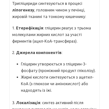
Тригліцериди синтезуються в процесі
ліпогенезу
, головним чином у печінці,
жировій тканині та тонкому кишечнику:
1.
Етерифікація
: гліцерин реагує з трьома
молекулами жирних кислот за участі
ферментів (ацил-КоА-трансфераз).
2.
Джерела компонентів
:
Гліцерин утворюється з гліцерин-3-
фосфату (проміжний продукт гліколізу).
Жирні кислоти синтезуються з ацетил-
КоА (з глюкози чи амінокислот) або
надходять із їжі.
3.
Локалізація
: синтез активний після