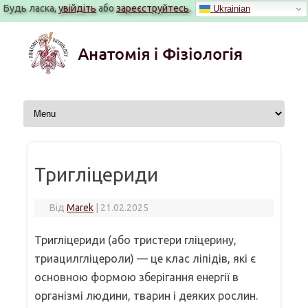
Будь ласка,
увійдіть
або
зареєструйтесь
.
Ukrainian
Перейти
до
вмісту
Тригліцериди
Від
Marek
|
21.02.2025
Тригліцериди (або тристери гліцерину,
триацилгліцероли) — це клас ліпідів, які є
основною формою зберігання енергії в
організмі людини, тварин і деяких рослин.