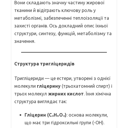
Вони складають значну частину жирової
тканини й відіграють ключову роль у
метаболізмі, забезпеченні теплоізоляції та
захисті органів. Ось докладний опис їхньої
структури, синтезу, функцій, метаболізму та
значення.
Структура тригліцеридів
Тригліцериди — це естери, утворені з однієї
молекули
гліцерину
(трьохатомний спирт) і
трьох молекул
жирних кислот
. Їхня хімічна
структура виглядає так:
Гліцерин (C₃H₈O₃)
: основа молекули,
що має три гідроксильні групи (-OH).