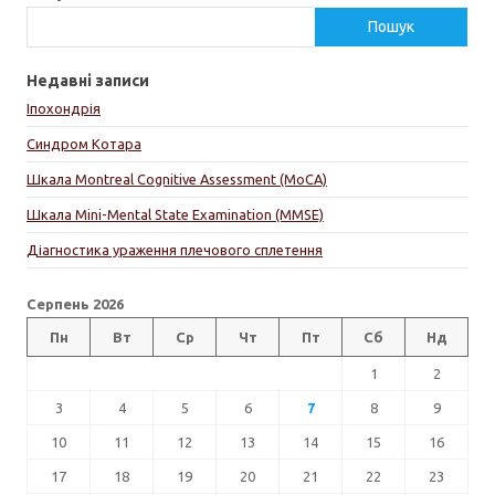
Пошук
Недавні записи
Іпохондрія
Синдром Котара
Шкала Montreal Cognitive Assessment (MoCA)
Шкала Mini-Mental State Examination (MMSE)
Діагностика ураження плечового сплетення
Серпень 2026
Пн
Вт
Ср
Чт
Пт
Сб
Нд
1
2
3
4
5
6
7
8
9
10
11
12
13
14
15
16
17
18
19
20
21
22
23