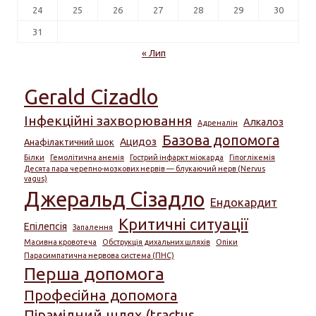
24
25
26
27
28
29
30
31
« Лип
Gerald Cizadlo
Інфекційні захворювання
Алкалоз
Адреналін
Базова допомога
Ацидоз
Анафілактичний шок
Білки
Гемолітична анемія
Гострий інфаркт міокарда
Гіпоглікемія
Десята пара черепно-мозкових нервів — блукаючий нерв (Nervus
vagus)
Джеральд Сізадло
Ендокардит
Критичні ситуації
Епілепсія
Запалення
Масивна кровотеча
Обструкція дихальних шляхів
Опіки
Парасимпатична нервова система (ПНС)
Перша допомога
Професійна допомога
Пірамідний шлях (tractus