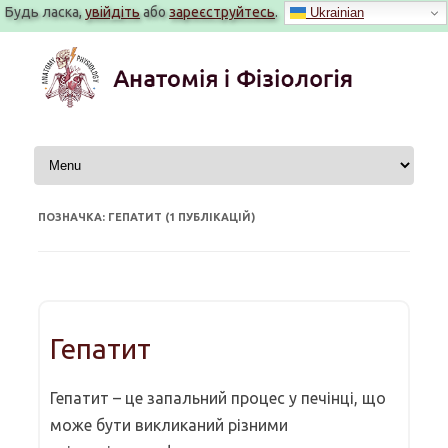
Будь ласка,
увійдіть
або
зареєструйтесь
.
Ukrainian
Перейти
до
вмісту
ПОЗНАЧКА: ГЕПАТИТ (1 ПУБЛІКАЦІЙ)
Гепатит
Гепатит – це запальний процес у печінці, що
може бути викликаний різними