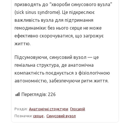
призводять до “хвороби синусового вузла”
(sick sinus syndrome). Це підкреслює
важливість вузла для підтримання
гемодинаміки: без нього серце не може
ефективно скорочуватися, що загрожує
життю.
Підсумовуючи, синусовий вузол — це
геніальна структура, де анатомічна
компактність поєднується з фізіологічною
автономністю, забезпечуючи ритм життя.
Переглядів:
226
Розділ:
Анатомічні структури
Глосарій
Позначки:
серце
,
Синусовий вузол