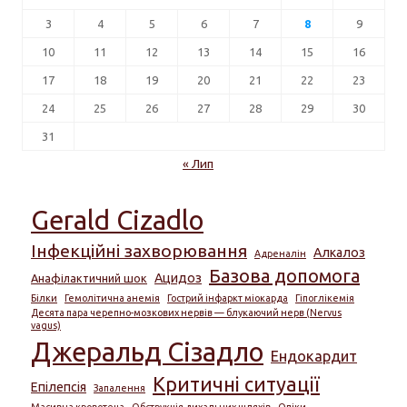
3
4
5
6
7
8
9
10
11
12
13
14
15
16
17
18
19
20
21
22
23
24
25
26
27
28
29
30
31
« Лип
Gerald Cizadlo
Інфекційні захворювання
Алкалоз
Адреналін
Базова допомога
Ацидоз
Анафілактичний шок
Білки
Гемолітична анемія
Гострий інфаркт міокарда
Гіпоглікемія
Десята пара черепно-мозкових нервів — блукаючий нерв (Nervus
vagus)
Джеральд Сізадло
Ендокардит
Критичні ситуації
Епілепсія
Запалення
Масивна кровотеча
Обструкція дихальних шляхів
Опіки