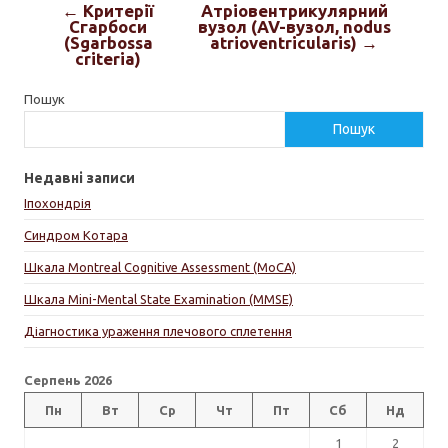
← Критерії
Атріовентрикулярний
Сгарбоси
вузол (AV-вузол, nodus
(Sgarbossa
atrioventricularis) →
criteria)
Пошук
Пошук
Недавні записи
Іпохондрія
Синдром Котара
Шкала Montreal Cognitive Assessment (MoCA)
Шкала Mini-Mental State Examination (MMSE)
Діагностика ураження плечового сплетення
Серпень 2026
Пн
Вт
Ср
Чт
Пт
Сб
Нд
1
2