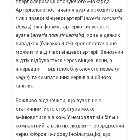
гіперполяризації оточуючого міокарда.
Артеріальне постачання вузла походить від
гілки правої вінцевої артерії (
arteria coronaria
dextra
), яка формує артерію синусового
вузла (
arteria nodi sinuatrialis
), хоча в деяких
випадках (близько 40%) кровопостачання
може йти від лівої вінцевої артерії. Венозний
відтік відбувається через вінцеві вени, а
іннервація — від гілок блукаючого нерва (
n.
vagus
) та симпатичних нервів з шийного
ганглія.
Важливо відзначити, що вузол не є
статичним: його структура може
змінюватися з віком. У немовлят він більш
компактний, а в літніх людей — розріджений
через фіброз і жирову інфільтрацію, що