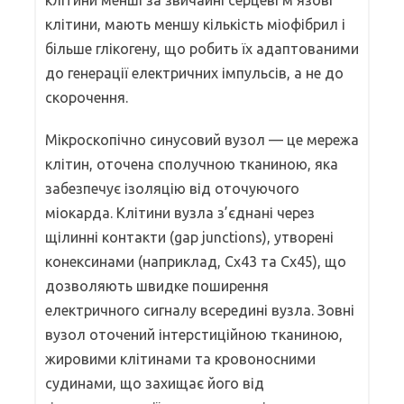
клітини, мають меншу кількість міофібрил і
більше глікогену, що робить їх адаптованими
до генерації електричних імпульсів, а не до
скорочення.
Мікроскопічно синусовий вузол — це мережа
клітин, оточена сполучною тканиною, яка
забезпечує ізоляцію від оточуючого
міокарда. Клітини вузла з’єднані через
щілинні контакти (gap junctions), утворені
конексинами (наприклад, Cx43 та Cx45), що
дозволяють швидке поширення
електричного сигналу всередині вузла. Зовні
вузол оточений інтерстиційною тканиною,
жировими клітинами та кровоносними
судинами, що захищає його від