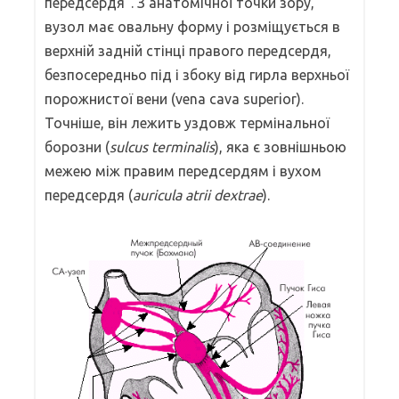
передсердя”. З анатомічної точки зору,
вузол має овальну форму і розміщується в
верхній задній стінці правого передсердя,
безпосередньо під і збоку від гирла верхньої
порожнистої вени (vena cava superior).
Точніше, він лежить уздовж термінальної
борозни (
sulcus terminalis
), яка є зовнішньою
межею між правим передсердям і вухом
передсердя (
auricula atrii dextrae
).