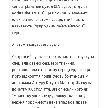
синоатріальний вузол (SA-вузол, від лат.
nodus sinuatrialis). Це ключовий елемент
електричної системи серця, який часто
називають “природним пейсмейкером”
серця.
Анатомія синусового вузла
Синусовий вузол — це компактна структура
спеціалізованої серцевої тканини,
розташована в правому передсерді серця.
Його відкриття приписують британським
анатомам Артуру Кіту та Мартіну Флеку на
початку XX століття, які описали його як
“маленьку ущільнену ділянку тканини, де
верхня порожниста вена впадає в праве