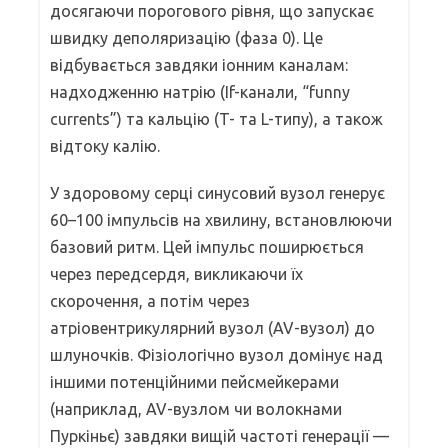
досягаючи порогового рівня, що запускає
швидку деполяризацію (фаза 0). Це
відбувається завдяки іонним каналам:
надходженню натрію (If-канали, “funny
currents”) та кальцію (T- та L-типу), а також
відтоку калію.
У здоровому серці синусовий вузол генерує
60–100 імпульсів на хвилину, встановлюючи
базовий ритм. Цей імпульс поширюється
через передсердя, викликаючи їх
скорочення, а потім через
атріовентрикулярний вузол (AV-вузол) до
шлуночків. Фізіологічно вузол домінує над
іншими потенційними пейсмейкерами
(наприклад, AV-вузлом чи волокнами
Пуркіньє) завдяки вищій частоті генерації —