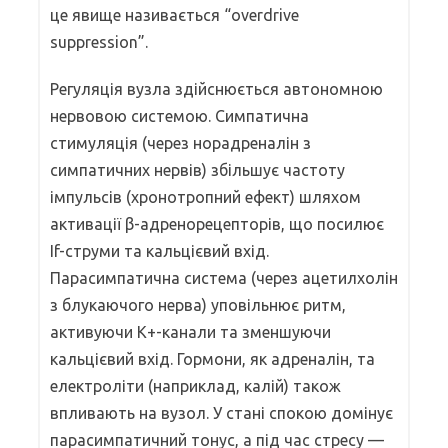
це явище називається “overdrive
suppression”.
Регуляція вузла здійснюється автономною
нервовою системою. Симпатична
стимуляція (через норадреналін з
симпатичних нервів) збільшує частоту
імпульсів (хронотропний ефект) шляхом
активації β-адренорецепторів, що посилює
If-струми та кальцієвий вхід.
Парасимпатична система (через ацетилхолін
з блукаючого нерва) уповільнює ритм,
активуючи K+-канали та зменшуючи
кальцієвий вхід. Гормони, як адреналін, та
електроліти (наприклад, калій) також
впливають на вузол. У стані спокою домінує
парасимпатичний тонус, а під час стресу —