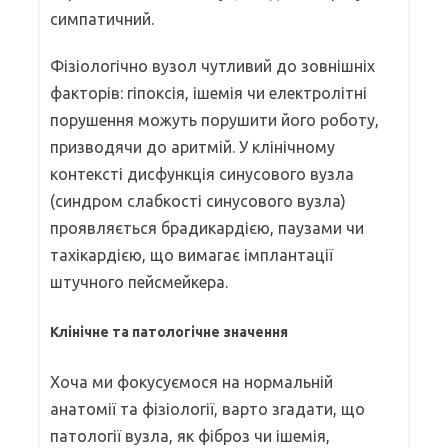
симпатичний.
Фізіологічно вузол чутливий до зовнішніх
факторів: гіпоксія, ішемія чи електролітні
порушення можуть порушити його роботу,
призводячи до аритмій. У клінічному
контексті дисфункція синусового вузла
(синдром слабкості синусового вузла)
проявляється брадикардією, паузами чи
тахікардією, що вимагає імплантації
штучного пейсмейкера.
Клінічне та патологічне значення
Хоча ми фокусуємося на нормальній
анатомії та фізіології, варто згадати, що
патології вузла, як фіброз чи ішемія,