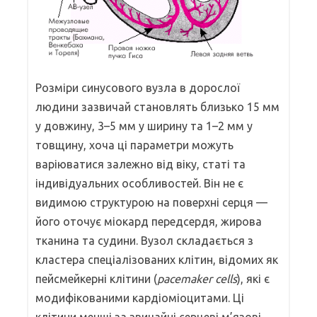
Розміри синусового вузла в дорослої
людини зазвичай становлять близько 15 мм
у довжину, 3–5 мм у ширину та 1–2 мм у
товщину, хоча ці параметри можуть
варіюватися залежно від віку, статі та
індивідуальних особливостей. Він не є
видимою структурою на поверхні серця —
його оточує міокард передсердя, жирова
тканина та судини. Вузол складається з
кластера спеціалізованих клітин, відомих як
пейсмейкерні клітини (
pacemaker cells
), які є
модифікованими кардіоміоцитами. Ці
клітини менші за звичайні серцеві м’язові