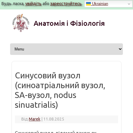
Будь ласка,
увійдіть
або
зареєструйтесь
.
Ukrainian
Перейти
до
вмісту
Синусовий вузол
(синоатріальний вузол,
SA-вузол, nodus
sinuatrialis)
Від
Marek
|
11.08.2025
Синусовий вузол, відомий також як