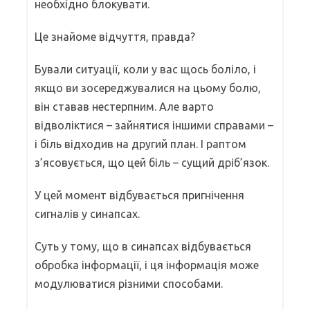
необхідно блокувати.
Це знайоме відчуття, правда?
Бували ситуації, коли у вас щось боліло, і
якщо ви зосереджувалися на цьому болю,
він ставав нестерпним. Але варто
відволіктися – зайнятися іншими справами –
і біль відходив на другий план. І раптом
з’ясовується, що цей біль – сущий дріб’язок.
У цей момент відбувається пригнічення
сигналів у синапсах.
Суть у тому, що в синапсах відбувається
обробка інформації, і ця інформація може
модулюватися різними способами.