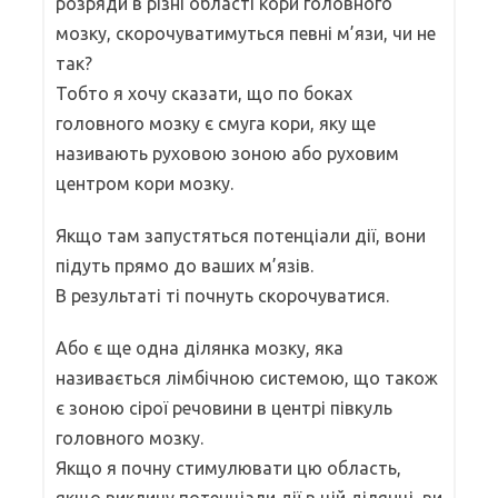
розряди в різні області кори головного
мозку, скорочуватимуться певні м’язи, чи не
так?
Тобто я хочу сказати, що по боках
головного мозку є смуга кори, яку ще
називають руховою зоною або руховим
центром кори мозку.
Якщо там запустяться потенціали дії, вони
підуть прямо до ваших м’язів.
В результаті ті почнуть скорочуватися.
Або є ще одна ділянка мозку, яка
називається лімбічною системою, що також
є зоною сірої речовини в центрі півкуль
головного мозку.
Якщо я почну стимулювати цю область,
якщо викличу потенціали дії в цій ділянці, ви