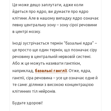
Це може дещо заплутати, адже коли
йдеться про ядро, ви думаєте про ядро
клітини. Але в нашому випадку ядро означає
певну центральну зону – зону сірої речовини
в центрі мозку.
Іноді зустрічається термін “базальні ядра” –
це просто ще один термін, що позначає сіру
речовину в центральній нервовій системі.
Або ж це можуть називати ганглієм,
наприклад,
базальні ганглії
. Отже, ядра,
ганглії, сіра речовина – усе це означає одне й
те саме: ділянки з високою концентрацією
клітинних тіл нейронів.
Будьте здорові!