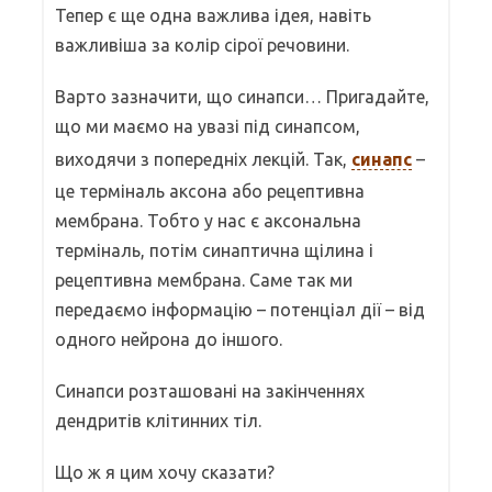
Тепер є ще одна важлива ідея, навіть
важливіша за колір сірої речовини.
Варто зазначити, що синапси… Пригадайте,
що ми маємо на увазі під синапсом,
виходячи з попередніх лекцій. Так,
синапс
–
це терміналь аксона або рецептивна
мембрана. Тобто у нас є аксональна
терміналь, потім синаптична щілина і
рецептивна мембрана. Саме так ми
передаємо інформацію – потенціал дії – від
одного нейрона до іншого.
Синапси розташовані на закінченнях
дендритів клітинних тіл.
Що ж я цим хочу сказати?