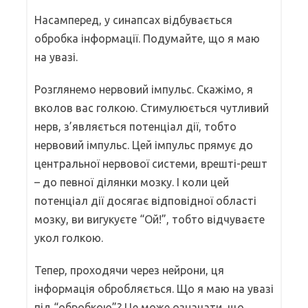
Насамперед, у синапсах відбувається
обробка інформації. Подумайте, що я маю
на увазі.
Розглянемо нервовий імпульс. Скажімо, я
вколов вас голкою. Стимулюється чутливий
нерв, з’являється потенціал дії, тобто
нервовий імпульс. Цей імпульс прямує до
центральної нервової системи, врешті-решт
– до певної ділянки мозку. І коли цей
потенціал дії досягає відповідної області
мозку, ви вигукуєте “Ой!”, тобто відчуваєте
укол голкою.
Тепер, проходячи через нейрони, ця
інформація обробляється. Що я маю на увазі
під “обробкою”? Це може означати, що