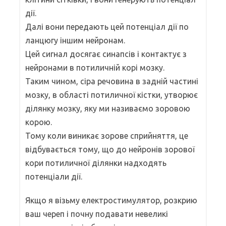
дії.
Далі вони передають цей потенціал дії по
ланцюгу іншим нейронам.
Цей сигнал досягає синапсів і контактує з
нейронами в потиличній корі мозку.
Таким чином, сіра речовина в задній частині
мозку, в області потиличної кістки, утворює
ділянку мозку, яку ми називаємо зоровою
корою.
Тому коли виникає зорове сприйняття, це
відбувається тому, що до нейронів зорової
кори потиличної ділянки надходять
потенціали дії.
Якщо я візьму електростимулятор, розкрию
ваш череп і почну подавати невеликі