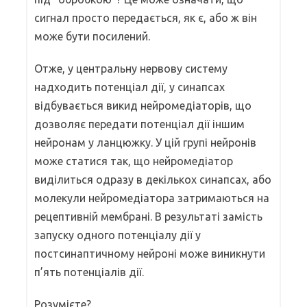
сигнал просто передається, як є, або ж він
може бути посилений.
Отже, у центральну нервову систему
надходить потенціал дії, у синапсах
відбувається викид нейромедіаторів, що
дозволяє передати потенціал дії іншим
нейронам у ланцюжку. У цій групі нейронів
може статися так, що нейромедіатор
виділиться одразу в декількох синапсах, або
молекули нейромедіатора затримаються на
рецептивній мембрані. В результаті замість
запуску одного потенціалу дії у
постсинаптичному нейроні може виникнути
п’ять потенціалів дії.
Розумієте?