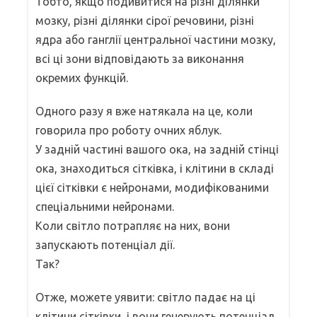
Тобто, якщо подивитися на різні ділянки
мозку, різні ділянки сірої речовини, різні
ядра або ганглії центральної частини мозку,
всі ці зони відповідають за виконання
окремих функцій.
Одного разу я вже натякала на це, коли
говорила про роботу очних яблук.
У задній частині вашого ока, на задній стінці
ока, знаходиться сітківка, і клітини в складі
цієї сітківки є нейронами, модифікованими
спеціальними нейронами.
Коли світло потрапляє на них, вони
запускають потенціал дії.
Так?
Отже, можете уявити: світло падає на ці
клітини сітківки, і вони генерують потенціал