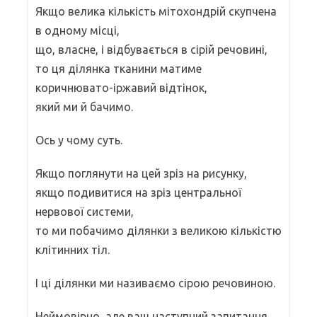
Якщо велика кількість мітохондрій скупчена
в одному місці,
що, власне, і відбувається в сірій речовині,
то ця ділянка тканини матиме
коричнювато-іржавий відтінок,
який ми й бачимо.
Ось у чому суть.
Якщо поглянути на цей зріз на рисунку,
якщо подивитися на зріз центральної
нервової системи,
то ми побачимо ділянки з великою кількістю
клітинних тіл.
І ці ділянки ми називаємо сірою речовиною.
Неймовірно, але ваш наступний запитання,