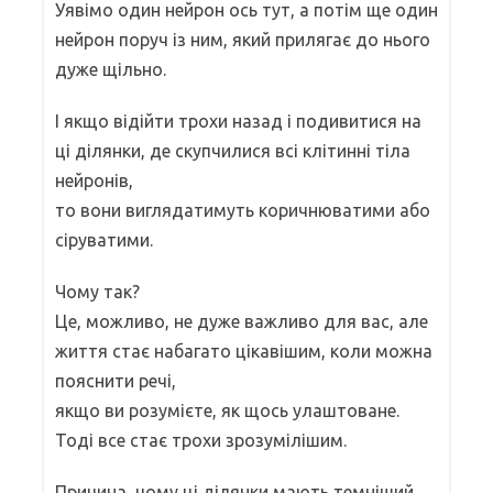
Уявімо один нейрон ось тут, а потім ще один
нейрон поруч із ним, який прилягає до нього
дуже щільно.
І якщо відійти трохи назад і подивитися на
ці ділянки, де скупчилися всі клітинні тіла
нейронів,
то вони виглядатимуть коричнюватими або
сіруватими.
Чому так?
Це, можливо, не дуже важливо для вас, але
життя стає набагато цікавішим, коли можна
пояснити речі,
якщо ви розумієте, як щось улаштоване.
Тоді все стає трохи зрозумілішим.
Причина, чому ці ділянки мають темніший