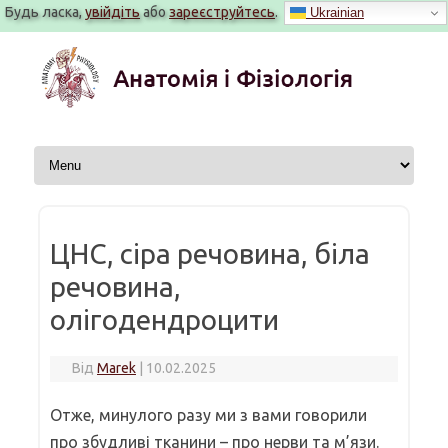
Будь ласка,
увійдіть
або
зареєструйтесь
.
Ukrainian
Перейти
до
вмісту
ЦНС, сіра речовина, біла
речовина,
олігодендроцити
Від
Marek
|
10.02.2025
Отже, минулого разу ми з вами говорили
про збудливі тканини – про нерви та м’язи.