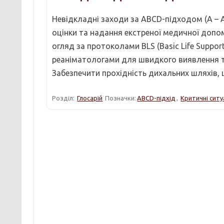
Невідкладні заходи за ABCD-підходом (A – Airw
оцінки та надання екстреної медичної допом
огляд за протоколами BLS (Basic Life Support
реаніматологами для швидкого виявлення та
Забезпечити прохідність дихальних шляхів, щ
Розділ:
Глосарій
Позначки:
ABCD-підхід
,
Критичні ситу