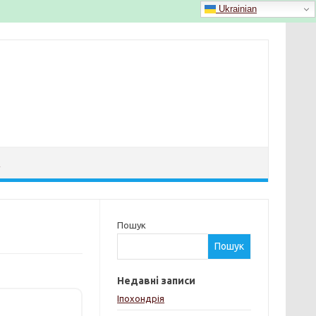
Ukrainian
Й
Пошук
Пошук
Недавні записи
Іпохондрія