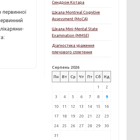
Синдром Котара
ою первинної
Шкала Montreal Cognitive
Assessment (MoCA)
 первинний
 лікарями-
Шкала Mini-Mental State
Examination (MMSE)
а:
Діагностика ураження
плечового сплетення
Серпень 2026
Пн
Вт
Ср
Чт
Пт
Сб
Нд
1
2
3
4
5
6
7
8
9
10
11
12
13
14
15
16
17
18
19
20
21
22
23
24
25
26
27
28
29
30
31