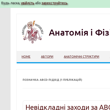
Будь ласка,
увійдіть
або
зареєструйтесь
.
Перейти
до
вмісту
HOME
АВТОРИ
АНАТОМІЧНІ СТРУКТУРИ
ПОЗНАЧКА: ABCD-ПІДХІД (1 ПУБЛІКАЦІЙ)
Невідкладні заходи за A