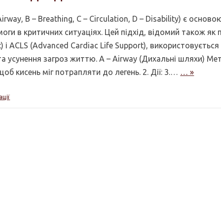
ay, B – Breathing, C – Circulation, D – Disability) є основ
оги в критичних ситуаціях. Цей підхід, відомий також як
) і ACLS (Advanced Cardiac Life Support), використовується
 усунення загроз життю. A – Airway (Дихальні шляхи) Мет
об кисень міг потрапляти до легень. 2. Дії: 3.…
… »
ації