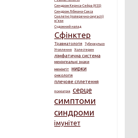
Синдром Кернса-Сейра (KSS)
Синдром Лібмана-Сакса
Скелетні (поперечно-смугасті)
м’язи
Судомний напад
Сфінктер
Травматологія
Туберкульоз
Утоплення
Холестерин
лімфатична система
менінгеальні знаки
нирки
менінгіт
онкологія
плечове сплетення
серце
психіатрія
симптоми
синдроми
імунітет