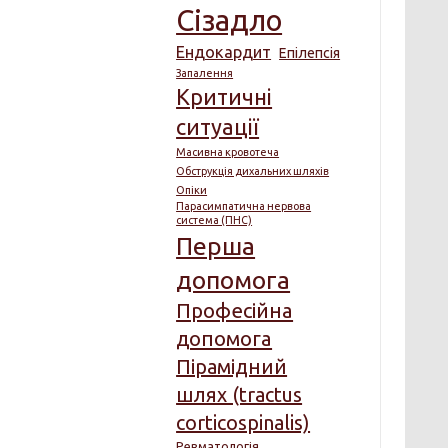
Сізадло
Ендокардит
Епілепсія
Запалення
Критичні
ситуації
Масивна кровотеча
Обструкція дихальних шляхів
Опіки
Парасимпатична нервова
система (ПНС)
Перша
допомога
Професійна
допомога
Пірамідний
шлях (tractus
corticospinalis)
Ревматологія