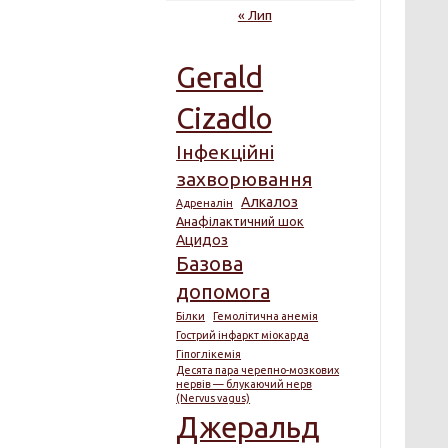
« Лип
Gerald
Cizadlo
Інфекційні
захворювання
Алкалоз
Адреналін
Анафілактичний шок
Ацидоз
Базова
допомога
Білки
Гемолітична анемія
Гострий інфаркт міокарда
Гіпоглікемія
Десята пара черепно-мозкових
нервів — блукаючий нерв
(Nervus vagus)
Джеральд