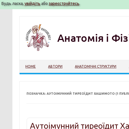
Будь ласка,
увійдіть
або
зареєструйтесь
.
Перейти
до
вмісту
HOME
АВТОРИ
АНАТОМІЧНІ СТРУКТУРИ
ПОЗНАЧКА: АУТОІМУННИЙ ТИРЕОЇДИТ ХАШИМОТО (1 ПУБЛІ
Аутоімунний тиреоїдит Х