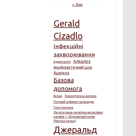
« Лип
Gerald
Cizadlo
Інфекційні
захворювання
Алкалоз
Адреналін
Анафілактичний шок
Ацидоз
Базова
допомога
Білки
Гемолітична анемія
Гострий інфаркт міокарда
Гіпоглікемія
Десята пара черепно-мозкових
нервів — блукаючий нерв
(Nervus vagus)
Джеральд