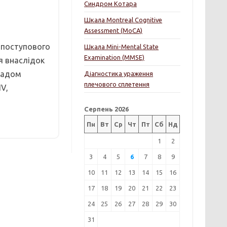
Синдром Котара
Шкала Montreal Cognitive
Assessment (MoCA)
, поступового
Шкала Mini-Mental State
Examination (MMSE)
я внаслідок
кладом
Діагностика ураження
плечового сплетення
V,
Серпень 2026
Пн
Вт
Ср
Чт
Пт
Сб
Нд
1
2
3
4
5
6
7
8
9
10
11
12
13
14
15
16
17
18
19
20
21
22
23
24
25
26
27
28
29
30
31