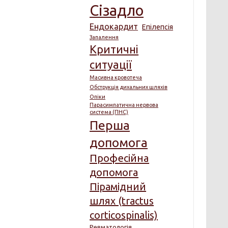
Сізадло
Ендокардит
Епілепсія
Запалення
Критичні
ситуації
Масивна кровотеча
Обструкція дихальних шляхів
Опіки
Парасимпатична нервова
система (ПНС)
Перша
допомога
Професійна
допомога
Пірамідний
шлях (tractus
corticospinalis)
Ревматологія