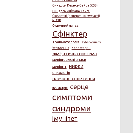
Синдром Кернса-Сейра (KSS)
Синдром Лібмана-Сакса
Скелетні (поперечно-смугасті)
м’язи
Судомний напад
Сфінктер
Травматологія
Туберкульоз
Утоплення
Холестерин
лімфатична система
менінгеальні знаки
нирки
менінгіт
онкологія
плечове сплетення
серце
психіатрія
симптоми
синдроми
імунітет