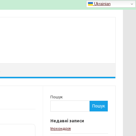
Ukrainian
Й
Пошук
Пошук
Недавні записи
Іпохондрія