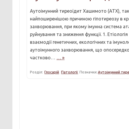
Аутоімунний тиреоїдит Хашимото (АТХ), так
найпоширенішою причиною гіпотиреозу в кра
захворювання, при якому імунна система ат
руйнування та зниження функції. 1. Етіоло
взаємодії генетичних, екологічних та імуно
аутоімунного захворювання, що опосередков
частково…
… »
Розділ:
Глосарій
Патології
Позначки:
Аутоімунний тир