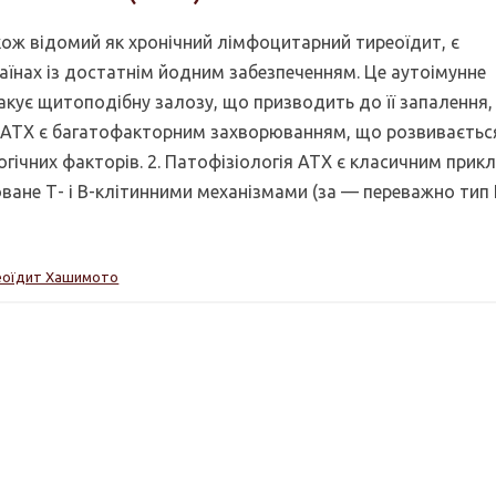
ож відомий як хронічний лімфоцитарний тиреоїдит, є
їнах із достатнім йодним забезпеченням. Це аутоімунне
акує щитоподібну залозу, що призводить до її запалення
гія АТХ є багатофакторним захворюванням, що розвиваєтьс
логічних факторів. 2. Патофізіологія АТХ є класичним при
ане Т- і В-клітинними механізмами (за — переважно тип I
еоїдит Хашимото