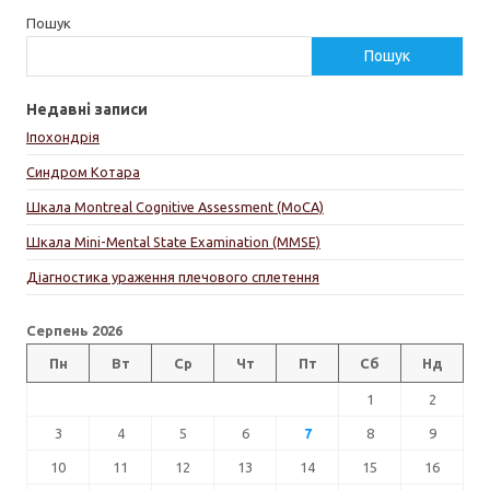
Пошук
Пошук
Недавні записи
Іпохондрія
Синдром Котара
Шкала Montreal Cognitive Assessment (MoCA)
Шкала Mini-Mental State Examination (MMSE)
Діагностика ураження плечового сплетення
Серпень 2026
Пн
Вт
Ср
Чт
Пт
Сб
Нд
1
2
3
4
5
6
7
8
9
10
11
12
13
14
15
16