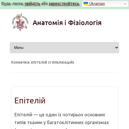
Будь ласка,
увійдіть
або
зареєструйтесь
.
Ukrainian
Перейти
до
вмісту
ПОЗНАЧКА: ЕПІТЕЛІЙ (1 ПУБЛІКАЦІЙ)
Епітелій
Епітелій — це один із чотирьох основних
типів тканин у багатоклітинних організмах