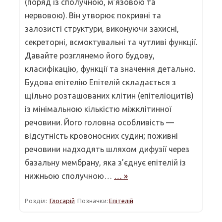
(поряд із сполучною, м’язовою та
нервовою). Він утворює покривні та
залозисті структури, виконуючи захисні,
секреторні, всмоктувальні та чутливі функції.
Давайте розглянемо його будову,
класифікацію, функції та значення детально.
Будова епітелію Епітелій складається з
щільно розташованих клітин (епітеліоцитів)
із мінімальною кількістю міжклітинної
речовини. Його головна особливість —
відсутність кровоносних судин; поживні
речовини надходять шляхом дифузії через
базальну мембрану, яка з’єднує епітелій із
нижньою сполучною…
… »
Розділ:
Глосарій
Позначки:
Епітелій