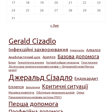
17
18
19
20
21
22
23
24
25
26
27
28
29
30
31
« Лип
Gerald Cizadlo
Інфекційні захворювання
Алкалоз
Адреналін
Базова допомога
Ацидоз
Анафілактичний шок
Білки
Гемолітична анемія
Гострий інфаркт міокарда
Гіпоглікемія
Десята пара черепно-мозкових нервів — блукаючий нерв (Nervus
vagus)
Джеральд Сізадло
Ендокардит
Критичні ситуації
Епілепсія
Запалення
Масивна кровотеча
Обструкція дихальних шляхів
Опіки
Парасимпатична нервова система (ПНС)
Перша допомога
Професійна допомога