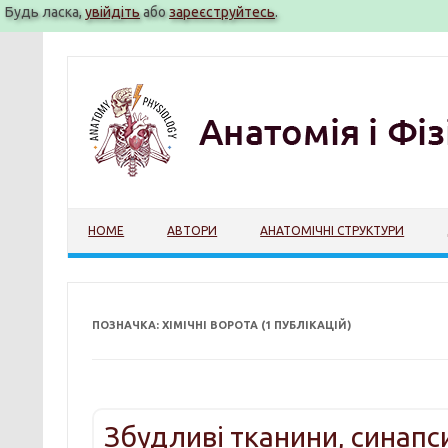
Будь ласка,
увійдіть
або
зареєструйтесь
.
Перейти
до
вмісту
HOME
АВТОРИ
АНАТОМІЧНІ СТРУКТУРИ
ПОЗНАЧКА: ХІМІЧНІ ВОРОТА (1 ПУБЛІКАЦІЙ)
Збудливі тканини, синапси