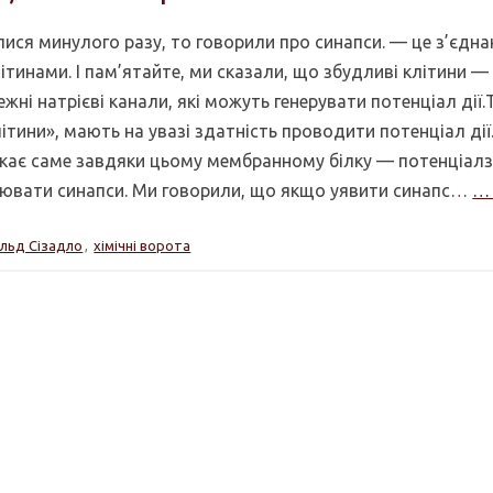
лися минулого разу, то говорили про синапси. — це з’єдн
инами. І пам’ятайте, ми сказали, що збудливі клітини — ц
ежні натрієві канали, які можуть генерувати потенціал дії
ітини», мають на увазі здатність проводити потенціал дії
икає саме завдяки цьому мембранному білку — потенціа
рювати синапси. Ми говорили, що якщо уявити синапс…
… 
льд Сізадло
,
хімічні ворота