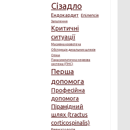
Сізадло
Ендокардит
Епілепсія
Запалення
Критичні
ситуації
Масивна кровотеча
Обструкція дихальних шляхів
Опіки
Парасимпатична нервова
система (ПНС)
Перша
допомога
Професійна
допомога
Пірамідний
шлях (tractus
corticospinalis)
Ревматологія