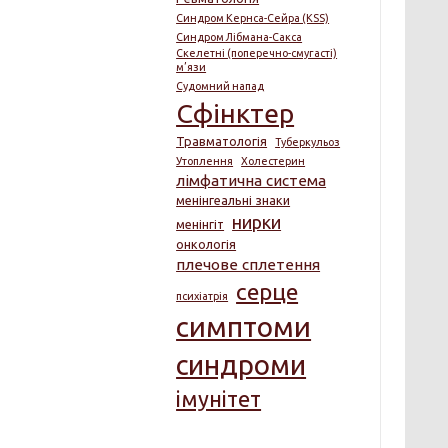
Синдром Кернса-Сейра (KSS)
Синдром Лібмана-Сакса
Скелетні (поперечно-смугасті)
м’язи
Судомний напад
Сфінктер
Травматологія
Туберкульоз
Утоплення
Холестерин
лімфатична система
менінгеальні знаки
нирки
менінгіт
онкологія
плечове сплетення
серце
психіатрія
симптоми
синдроми
імунітет