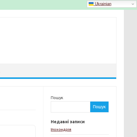
Ukrainian
Й
Пошук
Пошук
Недавні записи
Іпохондрія