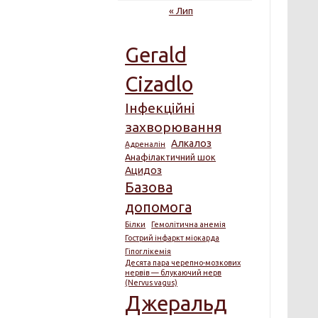
« Лип
Gerald
Cizadlo
Інфекційні
захворювання
Алкалоз
Адреналін
Анафілактичний шок
Ацидоз
Базова
допомога
Білки
Гемолітична анемія
Гострий інфаркт міокарда
Гіпоглікемія
Десята пара черепно-мозкових
нервів — блукаючий нерв
(Nervus vagus)
Джеральд