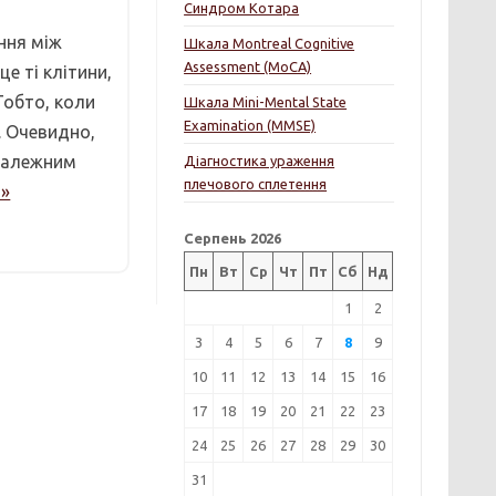
Синдром Котара
ання між
Шкала Montreal Cognitive
Assessment (MoCA)
е ті клітини,
.Тобто, коли
Шкала Mini-Mental State
Examination (MMSE)
. Очевидно,
лзалежним
Діагностика ураження
плечового сплетення
»
Серпень 2026
Пн
Вт
Ср
Чт
Пт
Сб
Нд
1
2
3
4
5
6
7
8
9
10
11
12
13
14
15
16
17
18
19
20
21
22
23
24
25
26
27
28
29
30
31