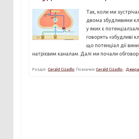
Так, коли ми зустріча
двома збудливими кліт
у яких є потенціалзал
говорять «збудливі кл
що потенціал дії вин
натрієвим каналам. Далі ми почали обгово
Розділ:
Gerald Cizadlo
Позначки:
Gerald Cizadlo
,
Джера