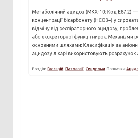
Метаболічний ацидоз (МКХ-10: Код E87.2) —
концентрації бікарбонату (HCO3−​) у сироват
відміну від респіраторного ацидозу, проблем
або екскреторної функції нирок. Механізми
основними шляхами: Класифікація за аніонн
ацидозу лікарі використовують розрахунок 
Розділ:
Глосарій
Патології
Синдроми
Позначки:
Ацид