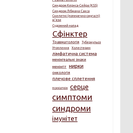
Синдром Кернса-Сейра (KSS)
Синдром Лібмана-Сакса
Скелетні (поперечно-смугасті)
м’язи
Судомний напад
Сфінктер
Травматологія
Туберкульоз
Утоплення
Холестерин
лімфатична система
менінгеальні знаки
нирки
менінгіт
онкологія
плечове сплетення
серце
психіатрія
симптоми
синдроми
імунітет