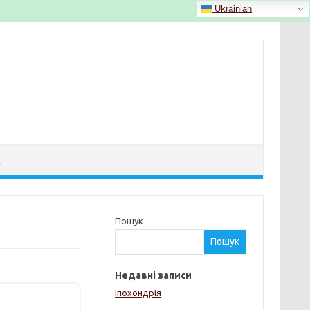
Ukrainian
Й
Пошук
Пошук
Недавні записи
Іпохондрія