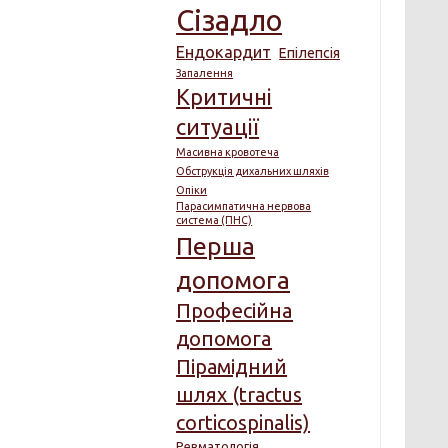
Сізадло
Ендокардит
Епілепсія
Запалення
Критичні
ситуації
Масивна кровотеча
Обструкція дихальних шляхів
Опіки
Парасимпатична нервова
система (ПНС)
Перша
допомога
Професійна
допомога
Пірамідний
шлях (tractus
corticospinalis)
Ревматологія