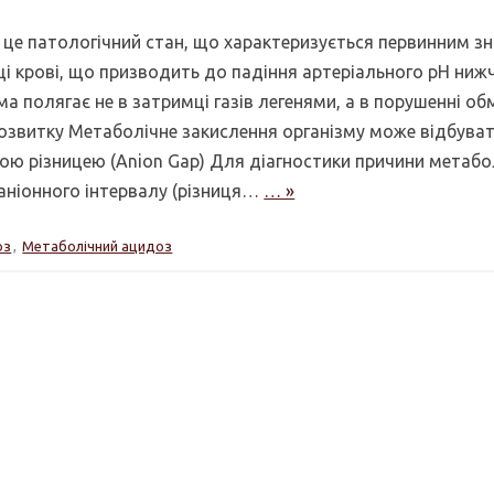
 це патологічний стан, що характеризується первинним 
ці крові, що призводить до падіння артеріального pH нижч
а полягає не в затримці газів легенями, а в порушенні об
 розвитку Метаболічне закислення організму може відбува
ою різницею (Anion Gap) Для діагностики причини метабо
аніонного інтервалу (різниця…
… »
оз
,
Метаболічний ацидоз