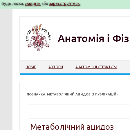
Будь ласка,
увійдіть
або
зареєструйтесь
.
Перейти
до
вмісту
HOME
АВТОРИ
АНАТОМІЧНІ СТРУКТУРИ
ПОЗНАЧКА: МЕТАБОЛІЧНИЙ АЦИДОЗ (1 ПУБЛІКАЦІЙ)
Метаболічний ацидоз