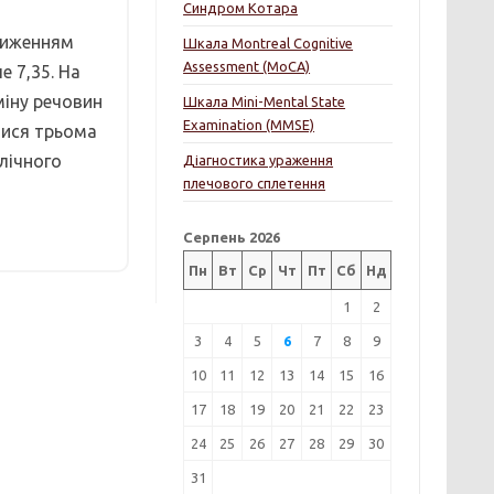
Синдром Котара
зниженням
Шкала Montreal Cognitive
Assessment (MoCA)
е 7,35. На
міну речовин
Шкала Mini-Mental State
Examination (MMSE)
тися трьома
лічного
Діагностика ураження
плечового сплетення
Серпень 2026
Пн
Вт
Ср
Чт
Пт
Сб
Нд
1
2
3
4
5
6
7
8
9
10
11
12
13
14
15
16
17
18
19
20
21
22
23
24
25
26
27
28
29
30
31