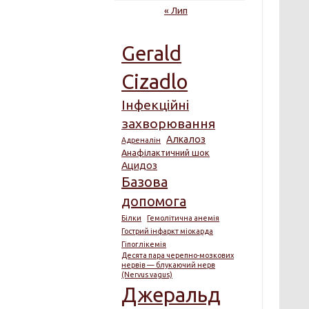
« Лип
Gerald
Cizadlo
Інфекційні
захворювання
Алкалоз
Адреналін
Анафілактичний шок
Ацидоз
Базова
допомога
Білки
Гемолітична анемія
Гострий інфаркт міокарда
Гіпоглікемія
Десята пара черепно-мозкових
нервів — блукаючий нерв
(Nervus vagus)
Джеральд