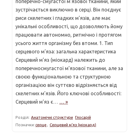
поперечно-смугастої м’язової тканини, який
зустрічається виключно в серці. Він поєднує
риси скелетних і гладких м’язів, але має
унікальні особливості, що дозволяють йому
працювати автономно, ритмічно і протягом
усього життя організму без втоми. 1. Тип
серцевого м’яза: загальна характеристика
Серцевий м’яз (міокард) належить до
поперечносмугастої м’язової тканини, але за
своєю функціональною та структурною
організацією він суттєво відрізняється від
скелетних м’язів. Його ключові особливості:
Серцевий м’яз є…
… »
Розділ:
Анатомічні структури
Глосарій
Позначки:
серце
,
Серцевий м’яз (міокард)