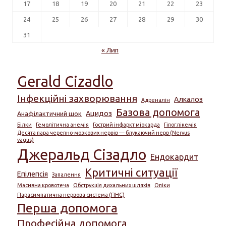
17
18
19
20
21
22
23
24
25
26
27
28
29
30
31
« Лип
Gerald Cizadlo
Інфекційні захворювання
Алкалоз
Адреналін
Базова допомога
Ацидоз
Анафілактичний шок
Білки
Гемолітична анемія
Гострий інфаркт міокарда
Гіпоглікемія
Десята пара черепно-мозкових нервів — блукаючий нерв (Nervus
vagus)
Джеральд Сізадло
Ендокардит
Критичні ситуації
Епілепсія
Запалення
Масивна кровотеча
Обструкція дихальних шляхів
Опіки
Парасимпатична нервова система (ПНС)
Перша допомога
Професійна допомога