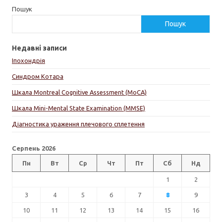
Пошук
Пошук
Недавні записи
Іпохондрія
Синдром Котара
Шкала Montreal Cognitive Assessment (MoCA)
Шкала Mini-Mental State Examination (MMSE)
Діагностика ураження плечового сплетення
Серпень 2026
Пн
Вт
Ср
Чт
Пт
Сб
Нд
1
2
3
4
5
6
7
8
9
10
11
12
13
14
15
16