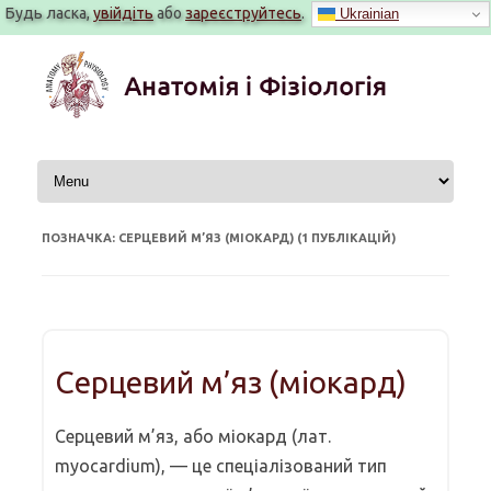
Будь ласка,
увійдіть
або
зареєструйтесь
.
Ukrainian
Перейти
до
вмісту
ПОЗНАЧКА: СЕРЦЕВИЙ М’ЯЗ (МІОКАРД) (1 ПУБЛІКАЦІЙ)
Серцевий м’яз (міокард)
Серцевий м’яз, або міокард (лат.
myocardium), — це спеціалізований тип